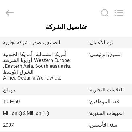
DONGGUAN
YUYANG
INSTRUMENT
CO.,
LTD.
All
تفاصيل الشركة
Rights
مسكن
Reserved.
نوع الأعمال:
الصانع , مصدر , شركة تجارية
منتجات
السوق الرئيسي:
أمريكا الشمالية , أمريكا الجنوبية
,Western Europe, أوروبا الشرقية
,Eastern Asia, South east asia ,
عرض
الشرق الأوسط
الواقع
,Africa,Oceania,Worldwide
الافتراضي
العلامات التجارية:
يو يانغ
عدد الموظفين:
50~100
معلومات
المبيعات السنوية:
$ 1 Million-$ 2 Million
عنا
سنة التأسيس:
2007