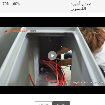
جولة
تصدير أجهزة
60% - 70%
الكمبيوتر:
في
المعمل
اتصل
بنا
أخبار
اطلب
اقتباس
خريطة
الموقع
IMAGES
VIDEO