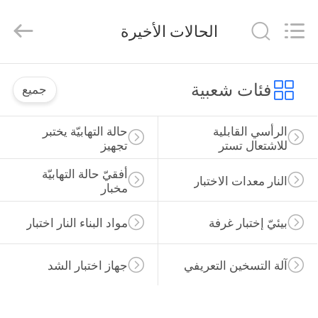
DONGGUAN
YUYANG
INSTRUMENT
الحالات الأخيرة
CO.,
LTD.
All
Rights
مسكن
Reserved.
فئات شعبية
جميع
منتجات
الرأسي القابلية 
حالة التهابيّة يختبر 
للاشتعال تستر
تجهيز
عرض
أفقيّ حالة التهابيّة 
النار معدات الاختبار
الواقع
مخبار
الافتراضي
بيئيّ إختبار غرفة
مواد البناء النار اختبار
معلومات
آلة التسخين التعريفي
جهاز اختبار الشد
عنا