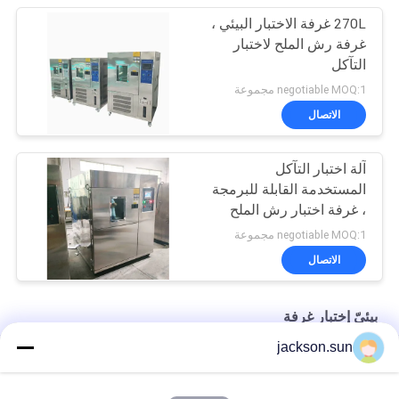
270L غرفة الاختبار البيئي ،
غرفة رش الملح لاختبار
التآكل
negotiable MOQ:1 مجموعة
الاتصال
آلة اختبار التآكل
المستخدمة القابلة للبرمجة
، غرفة اختبار رش الملح
AC220V
negotiable MOQ:1 مجموعة
الاتصال
بيئيّ إختبار غرفة
jackson.sun
غرفة الاختبار البيئي بالمياه المبردة 50 هرتز
تعديل PID 0.15kpa غرفة الاختبار البيئي