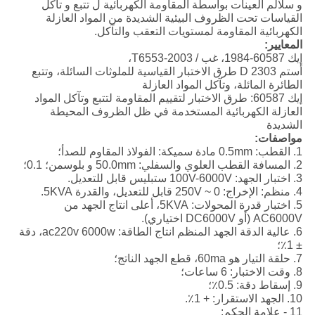
و سلالم العينات بواسطة المقاومة الكهربائية ل تتبع و تآكل
القياسات تحت الظروف البيئية الشديدة من المواد العازلة
الكهربائية المقاومة لمستويات التعقب والتآكل.
المعايير:
إيك 60587-1984، غب / T6553-2003،
أستم D 2303 طرق الاختبار القياسية للملوثات السائلة، وتتبع
الطائرة المائلة، وتآكل المواد العازلة
إيك 60587: طرق الاختبار لتقييم المقاومة لتتبع وتآكل المواد
العازلة الكهربائية المستخدمة في ظل الظروف المحيطة
الشديدة
مواصفات:
1. القطب: 0.5mm مادة سميكة: الفولاذ المقاوم للصدأ؛
2. المسافة القطب العلوي والسفلي: 50.0mm و بلوسمن؛ 0.1؛
3. اختبار الجهد: 100V-6000V ستبليس قابل للتعديل.
4. منظم: الإخراج: 0 ~ 250V قابل للتعديل، والقدرة 5KVA.
5. اختبار قدرة المحولات: 5KVA، أعلى انتاج الجهد من
AC6000V (أو DC6000V اختياري).
6. عالية الدقة الجهد المنظم انتاج الطاقة: ac220v 6000w، دقة
± 1٪؛
7. حلقة التيار هو 60ma، قطع الجهد الناتج؛
8. وقت الاختبار: 6 ساعات؛
9. إسقاط دقة: 0.5٪؛
10. الجهد الاستقرار: + 1٪.
11 - علامة الحكم: