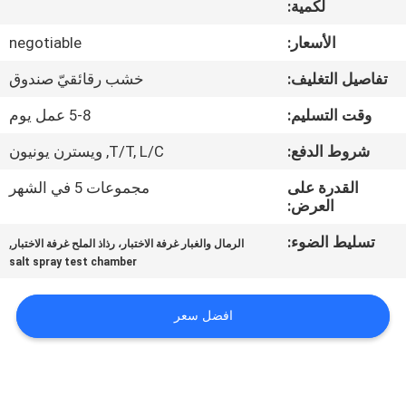
لكمية:
جولة
في
الأسعار:
negotiable
المعمل
تفاصيل التغليف:
خشب رقائقيّ صندوق
وقت التسليم:
5-8 عمل يوم
اتصل
شروط الدفع:
T/T, L/C, ويسترن يونيون
بنا
القدرة على
مجموعات 5 في الشهر
العرض:
أخبار
تسليط الضوء:
,
الرمال والغبار غرفة الاختبار، رذاذ الملح غرفة الاختبار
salt spray test chamber
اطلب
اقتباس
افضل سعر
خريطة
الموقع