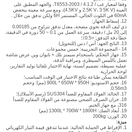
وفقا لمعيار غب / T6553-2003 / 4.1.2، والجهد المطبق على
60mA في التلوث الحالي، المستمر 6H ولكن تدفق من خلال .
12. إسقاط الجهاز:
ذي ليف الدقة تحوي مضخة، معدل تدفق تتراوح من 0.00185
إلى 20 مل / دقيقة، سرعة العمل من 0.1 ~ 50 دورة في الدقيقة،
خطأ دقة التدفق: <0.5٪؛
13. الناتج الجهد: أس / دس (للتحويل)
14 - المجموعة التجريبية: خمس مجموعات
15. جهاز التحكم: باستخدام سيمنز بلك + تايوان وين عرض شاشة
تعمل باللمس السيطرة، ومراقبة الدقة،
عملية بسيطة، تصميم أنسنة، نهاية الاختبار تلقائيا توليد التقارير،
لوحة الحرارية
الطابعة يمكن طباعة نتائج الاختبار في الوقت المناسب؛
16. حجم الاستوديو: 900L * 650W * 950H (مم)؛
وحجم
0.56m3.
17. الحالة: الفولاذ المقاوم للصدأ SUS304 (رسم الأسلاك)؛
18. خزان الصرف الصحي مصنوعة من الفولاذ المقاوم للصدأ
316، مع جهاز الختم.
19. أبعاد الصك: 1300L * 700W * 1800H (مم)
20. الوزن: 200kg
ميزة:
1. الإفراط في الحماية الحالية: عندما تتدفق قيمة التيار الكهربائي