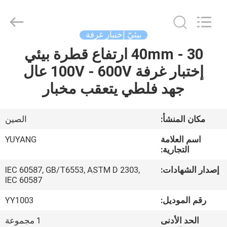
DONGGUAN
YUYANG
INSTRUMENT
CO.,
LTD.
بيئيّ إختبار غرفة
All
Rights
30 - 40mm ارتفاع قطرة بيئي
مسكن
Reserved.
إختبار غرفة 100V - 600V عال
منتجات
جهد فلطي يتعقب مخبار
عرض
مكان المنشأ:
الصين
الواقع
اسم العلامة
YUYANG
الافتراضي
التجارية:
إصدار الشهادات:
IEC 60587, GB/T6553, ASTM D 2303,
IEC 60587
معلومات
عنا
رقم الموديل:
YY1003
الحد الأدنى
1 مجموعة