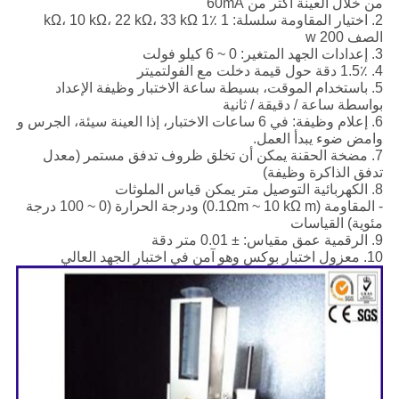
من خلال العينة أكثر من 60mA
2. اختيار المقاومة سلسلة: 1 kΩ، 10 kΩ، 22 kΩ، 33 kΩ 1٪
الصف 200 w
3. إعدادات الجهد المتغير: 0 ~ 6 كيلو فولت
4. 1.5٪ دقة حول قيمة دخلت مع الفولتميتر
5. باستخدام الموقت، بسيطة ساعة الاختبار وظيفة الإعداد
بواسطة ساعة / دقيقة / ثانية
6. إعلام وظيفة: في 6 ساعات الاختبار، إذا العينة سيئة، الجرس و
وامض ضوء يبدأ العمل.
7. مضخة الحقنة يمكن أن تخلق ظروف تدفق مستمر (معدل
تدفق الذاكرة وظيفة)
8. الكهربائية التوصيل متر يمكن قياس الملوثات
- المقاومة (0.1Ωm ~ 10 kΩ m) ودرجة الحرارة (0 ~ 100 درجة
مئوية) القياسات
9. الرقمية عمق مقياس: ± 0.01 متر دقة
10. معزول اختبار بوكس ​​وهو آمن في اختبار الجهد العالي