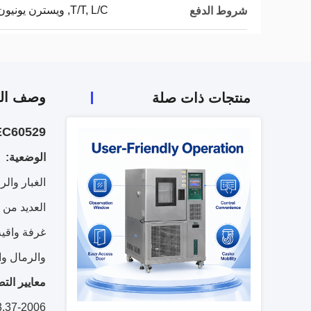
T/T, L/C, ويسترن يونيون
شروط الدفع
وصف الم
منتجات ذات صلة
IEC60529 الرقمية الرمل / الغبار اختبار البيئة الغرفة ل - 8
الوضعية:
الغبار وال
العديد من 
غرفة واقية 
والرمال وا
معايير الت
.37-2006