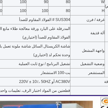
0
100
90
80
W
)
0
100
100
80
H
غرفة / فرن
SUS304 # الفولاذ المقاوم للصدأ
المدرفلة على البارد ورقة معالجة طلاء مانع االصدأ أ
آلة قذيفة
الفولاذ المقاوم للصدأ (اختياري)
شاشة الكريستال السائل شاشة ملونة تعمل با
واجهة المشغل
وحدة تحكم لد (اختياري)
وضعية التشغيل
تشغيل البرنامج / نوع ثابت العملية
المستشعر
بت-100 الاستشعار
قة
AC380V أو 220V ± 10٪، 50HZ
قطعتين من المواد اختبار الرف، تعليمات واحدة