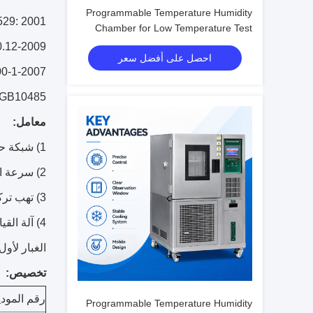
Programmable Temperature Humidity
IEC60529: 2001
Chamber for Low Temperature Test
with Humidity Fluctuation ±0.1%R.H.
GJB150.12-2009 طريقة اختبار الغب
احصل على أفضل سعر
GB7000-1-2007 الفصل 9 شرط ق
GB10485 الغبار اختبار طريقة الاختبار وما يعادلها جيس، دين، ميل معيار الاختب
معامل:
1) شبكة حجم: معيار 200 صفوف مع 75um قطرها، إذا متطلبات العملاء الخاصة، يمكننا تجهيز ماكس قطرها 200um ل 75 صفوف
2) سرعة الرياح: ≥7.5m / s
3) تهب تركيز الغبار: 1kg / m3
4) آلة ال
الغبار لأول
تخصيص:
رقم المود
Programmable Temperature Humidity