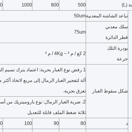
(L)
500
800
1000
0
تباعد الشاشة المعدنية
50um
سلك معدني
75um
قطر الدائرة
بودرة التلك
2 كغ / م ² ~ 4Kg / م ²
جرعة
1 رفض نوع الغبار بحرية: اعتماد يترك نسيم القلب
آلة لتفجير الغبار الرمال إلى مربع لاتخاذ أكثر من 1/5 ج
شكل سقوط الغبار
تغرق بحرية.
2. ضربة الغبار الرمال: نوع باروميتريك من أسفل بخاخ الرماد،
ثلاثة ضغط الملف قابلة للتعديل
د
80
90
100
0