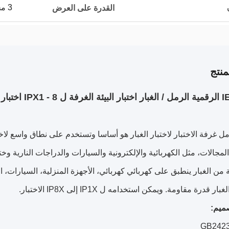
3 مجموعة لكلّ شهر
القدرة على العرض
نتج
IPX1  اختبار
رمل غرفة الاختبار لاختبار الغبار هو أساسا وتستخدم على نطاق واسع لا
المجالات، مثل الكهربائية والإلكترونية والسيارات والدراجات النارية وخ
من الغبار ينطبق على كهربائي كهربائي، الأجهزة المنزلية، السيارات، الآل
لغبار قدرة مقاومة.
ويمكن استخدامه ل IP1X إلى IP8X الاختبار.
صميم:
GB2423