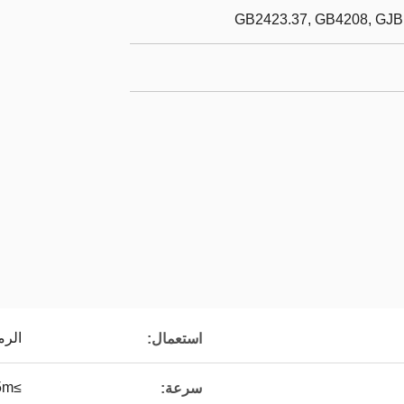
GB2423.37, GB4208, GJB
الرمل / 
استعمال:
≥7.5m / ثانية
سرعة: