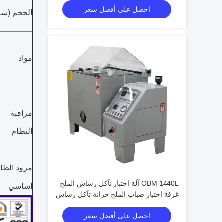
احصل على أفضل سعر
Eco-friendly R23/R404A Refrigerant
الحجم (سم
مواد
مراقبة
النظام
مزود الطا
OBM 1440L آلة اختبار تآكل رشاش الملح
اساسي
غرفة اختبار ضباب الملح خزانة تآكل رشاش
الملح
احصل على أفضل سعر