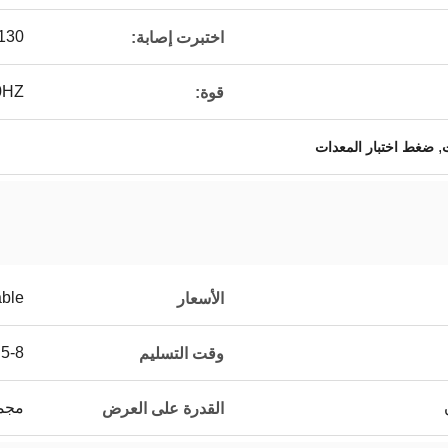
130 مم
اختبرت إصابة:
0HZ
قوة:
,
ت
ضغط اختبار المعدات
able
الأسعار
5-8 عمل يوم
وقت التسليم
مجموعات
القدرة على العرض