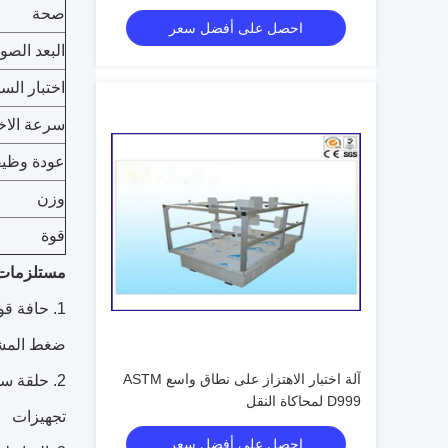
صحة
احصل على أفضل سعر
البعد الصو
اختبار الس
سرعة الاخت
عودة وظيف
وزن
قوة
مستلزمات
1. حافة قوة اختبار الضغط = حلقة سحق تستر + موازية قطع سكين + الحافة
ضغط المش
آلة اختبار الاهتزاز على نطاق واسع ASTM
2. حلقة سحق قوة اختبار = حلقة سحق تستر + حلقة سحق العينات + حلقة سحق
D999 لمحاكاة النقل
تجهيزات
احصل على أفضل سعر