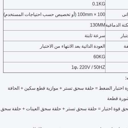
0.1KG
انى
100 × 100mm (أو تخصيص حسب احتياجات المستخدم)
كتة الدماغية
130MM
بار
سرعة ثابتة
ة
العودة الذاتية بعد الانتهاء من الاختبار
60KG
1φ، 220V / 50HZ
:
ورة قطعة