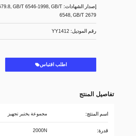
إصدار الشهادات:
679.8, GB/T 6546-1998, GB/T
6548, GB/T 2679
رقم الموديل:
YY1412
اطلب اقتباس
تفاصيل المنتج
مجموعة يختبر تجهيز
اسم المنتج:
2000N
قدرة: