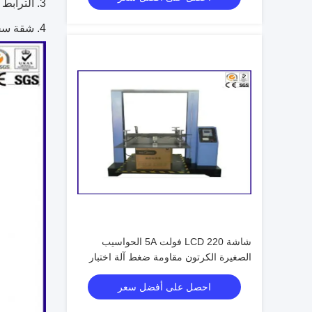
3. الترابط قوة اختبار = حلقة سحق تستر + هود قوة تجريد الإطار.
4. شقة سحق قوة اختبار = حلقة سحق تستر + شقة سحق العينات.
شاشة LCD 220 فولت 5A الحواسيب
الصغيرة الكرتون مقاومة ضغط آلة اختبار
احصل على أفضل سعر