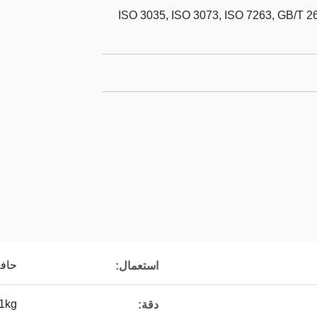
ISO 3035, ISO 3073, ISO 7263, GB/T 2
حافة
استعمال:
.1kg
دقة: