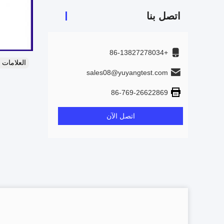
اتصل بنا
+86-13827278034
العلامات
sales08@yuyangtest.com
86-769-26622869
اتصل الآن