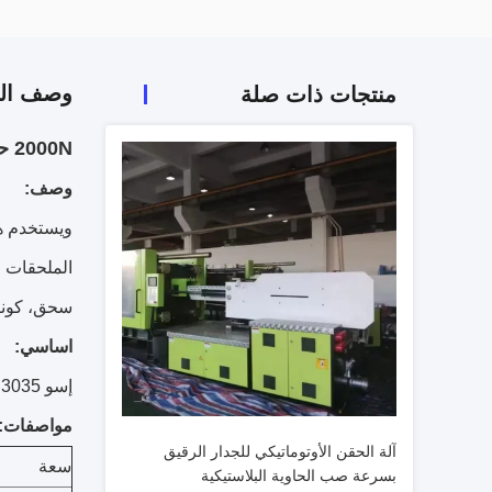
وصف الم
منتجات ذات صلة
2000N حافة سحق مخبار لقوة مقوى مع 130mm إختبار ستروك
وصف:
ويستخدم هذ
الملحقات ا
سحق، كونك
اساسي:
إسو 3035، إسو 3073، إسو 7263، غب / T 2679.8، غب / T 6546-1998، غب / T 6548، غب / T 2679
مواصفات:
آلة الحقن الأوتوماتيكي للجدار الرقيق
سعة
بسرعة صب الحاوية البلاستيكية