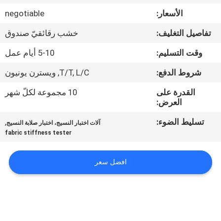
جولة
الأسعار:
negotiable
في
تفاصيل التغليف:
خشب رقائقيّ صندوق
المعمل
وقت التسليم:
5-10 أيام عمل
اتصل
شروط الدفع:
T/T, L/C, ويسترن يونيون
بنا
القدرة على
10 مجموعة لكلّ شهر
العرض:
أخبار
تسليط الضوء:
,
آلات اختبار النسيج، اختبار صلابة النسيج
fabric stiffness tester
اطلب
افضل سعر
اقتباس
خريطة
الموقع