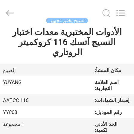
DONGGUAN
YUYANG
INSTRUMENT
CO.,
LTD.
نسيج يختبر تجهيز
All
Rights
الأدوات المختبرية معدات اختبار
مسكن
Reserved.
النسيج آتسك 116 كروكميتر
منتجات
الروتاري
عرض
مكان المنشأ:
الصين
الواقع
اسم العلامة
YUYANG
الافتراضي
التجارية:
إصدار الشهادات:
AATCC 116
معلومات
رقم الموديل:
YY808
عنا
الحد الأدنى
1 مجموعة
لكمية: