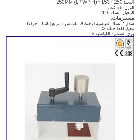
البعد: 250 * 150 * 250MM (L * W * H)
الوزن: 5.5 كجم
المعيار: آتسك 116
مستلزمات:
سدل / آتسك القياسية الاحتكاك القماش 1 مربع (1000 أجزاء).
معيار لقط حلقة 2؛
ورق الصنفرة القياسية 2.