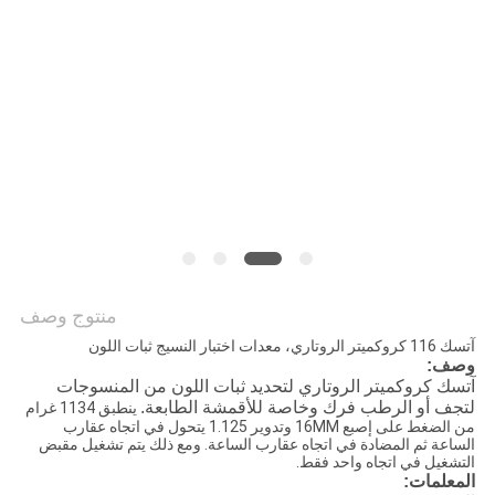
سياسة
الخصوصية
منتوج وصف
آتسك 116 كروكميتر الروتاري، معدات اختبار النسيج ثبات اللون
وصف:
آتسك كروكميتر الروتاري لتحديد ثبات اللون من المنسوجات
لتجف أو الرطب فرك وخاصة للأقمشة الطابعة.
ينطبق 1134 غرام
من الضغط على إصبع 16MM وتدوير 1.125 يتحول في اتجاه عقارب
الساعة ثم المضادة في اتجاه عقارب الساعة. ومع ذلك يتم تشغيل مقبض
التشغيل في اتجاه واحد فقط.
المعلمات: