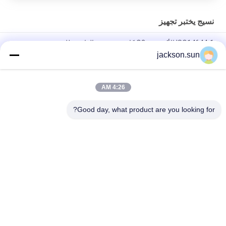
نسيج يختبر تجهيز
ISO14644-1 الأكسجين O2 كاشف تسرب الغاز محلل تذوب - مرشح
القماش في مهب الغبار اختبار الوجه واقية للكشف عن النسيج
jackson.sun
ASTM D5362 معدات اختبار النسيج / كيس فول القماش Snagging
للمقاومة الفاحص 215mmx115mm
4:26 AM
عينة الحزام الناقل الحزام الساخن آلة الكبريت 1.5KW 220V / 380V
Good day, what product are you looking for?
فئات شعبية
جميع
الرأسي القابلية 
حالة التهابيّة يختبر 
للاشتعال تستر
تجهيز
أفقيّ حالة التهابيّة 
النار معدات الاختبار
مخبار
بيئيّ إختبار غرفة
مواد البناء النار اختبار