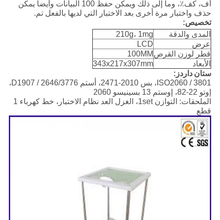
أف، كف٪، وما إلى ذلك ويمكن حفظ 100 البيانات وأيضا يمكن
حذف واختبار مرة أخرى بعد الاختبار التي لديها بالفعل تم.
تخصيص:
المدى والدقة
210g، 1mg
عرض
LCD
قطر لوزن القرص
100MM
الأبعاد
343x217x307mm
ستان
داردز:
ISO2060 / 3801، بس 2010-2471، أستم D1907 / 2646/3776،
إوتو 22-82، إوستم 13 بسينيسو 2060
الملحقات: التوازن 1set، الغزل العد نظام الاختبار، خط كهرباء 1
قطع