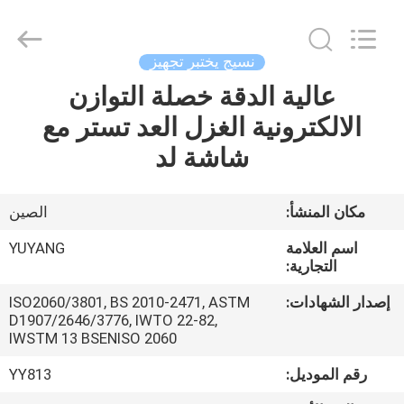
DONGGUAN
YUYANG
INSTRUMENT
CO.,
LTD.
نسيج يختبر تجهيز
All
Rights
عالية الدقة خصلة التوازن
مسكن
Reserved.
الالكترونية الغزل العد تستر مع
منتجات
شاشة لد
عرض
مكان المنشأ:
الصين
الواقع
اسم العلامة
YUYANG
الافتراضي
التجارية:
إصدار الشهادات:
ISO2060/3801, BS 2010-2471, ASTM
D1907/2646/3776, IWTO 22-82,
معلومات
IWSTM 13 BSENISO 2060
عنا
رقم الموديل:
YY813