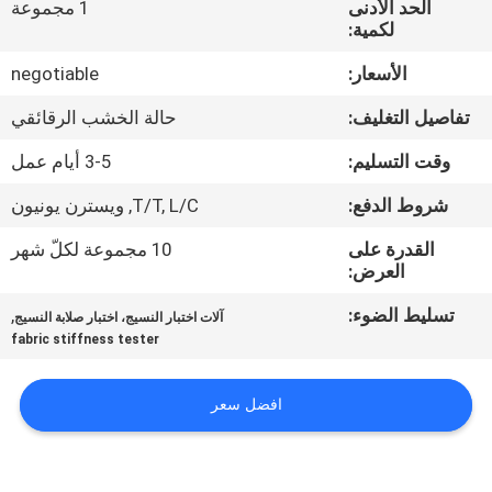
الحد الأدنى
1 مجموعة
جولة
لكمية:
في
الأسعار:
negotiable
المعمل
تفاصيل التغليف:
حالة الخشب الرقائقي
اتصل
وقت التسليم:
3-5 أيام عمل
بنا
شروط الدفع:
T/T, L/C, ويسترن يونيون
القدرة على
10 مجموعة لكلّ شهر
أخبار
العرض:
تسليط الضوء:
,
آلات اختبار النسيج، اختبار صلابة النسيج
اطلب
fabric stiffness tester
اقتباس
افضل سعر
خريطة
الموقع