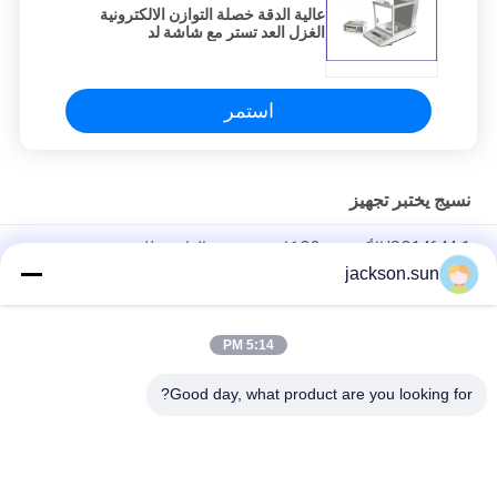
عالية الدقة خصلة التوازن الالكترونية
الغزل العد تستر مع شاشة لد
استمر
نسيج يختبر تجهيز
ISO14644-1 الأكسجين O2 كاشف تسرب الغاز محلل تذوب - مرشح
القماش في مهب الغبار اختبار الوجه واقية للكشف عن النسيج
jackson.sun
ASTM D5362 معدات اختبار النسيج / كيس فول القماش Snagging
للمقاومة الفاحص 215mmx115mm
5:14 PM
عينة الحزام الناقل الحزام الساخن آلة الكبريت 1.5KW 220V / 380V
Good day, what product are you looking for?
فئات شعبية
جميع