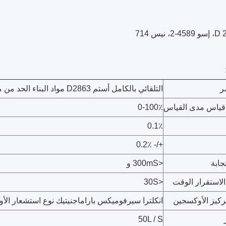
ر
التلقائي بالكامل أستم D2863 مواد البناء الحد من مؤشر الأكسجين الفاحص
قياس مدى القياس
0-100٪
0.1٪
+/- 0.2٪
جابة
<300mS و
لاستقرار الوقت
<30S
ركيز الأوكسجين
انكلترا سيرفوميكس باراماجنيتيك نوع استشعار الأوكسج
50L / S