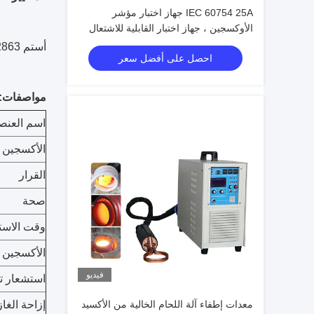
IEC 60754 25A جهاز اختبار مؤشر
الأوكسجين ، جهاز اختبار القابلية للاشتعال
PLC
أستم D 2863، إسو 4589-2، نيس 714
احصل على أفضل سعر
مواصفات:
اسم العنص
الأكسجين 
القرار
صحة
وقت الاست
الأكسجين ا
فيديو
استشعار ت
معدات إطفاء آلة اللحام الخالية من الأكسيد
إزاحة الغاز