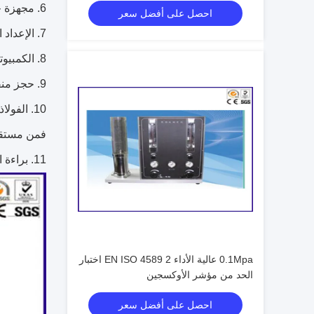
6. مجهزة جهاز الإشعال المحمولة، موصل خزان الغاز، دقيقة صمام دبوس لضبط اللهب؛
احصل على أفضل سعر
7. الإعداد الرقمي N2 و O2 التركيز.
8. الكمبيوتر + لابفيف برنامج لمراقبة N2 و O2 نسبة الخلط، وقراءة تركيز O2 في خلط الغرفة، وتخزين وطباعة نتائج الاختبار.
9. حجز منفذ المعايرة لمعايرة أجهزة الاستشعار.
10. الف
فمن مستقر
11. براءة اختراع تصميم الغاز خلط الغرفة، التي تضمن الغازات يمكن خلط الغازات في وقت قصير، البيانات هو أكثر دقة.
0.1Mpa عالية الأداء EN ISO 4589 2 اختبار
الحد من مؤشر الأوكسجين
احصل على أفضل سعر