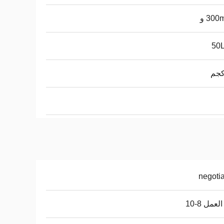
50L
negoti
لعمل 8-10