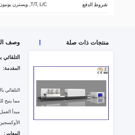
T/T, L/C, ويسترن يونيون
شروط الدفع
وصف الم
منتجات ذات صلة
التلقائي بالكامل أستم D2863 مو
المقدمة:
مما يتيح ل
مبدأ العمل
الأوكسجين 
المعايير: