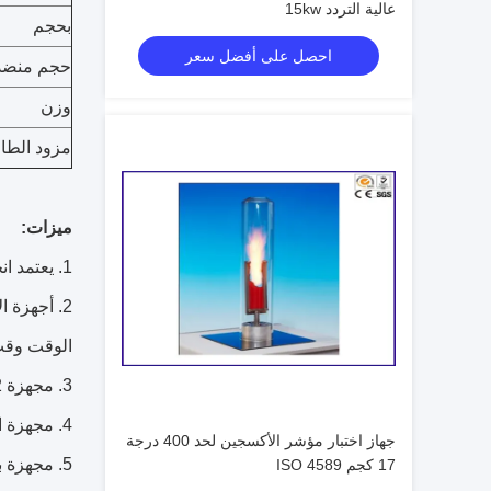
عالية التردد 15kw
بحجم
احصل على أفضل سعر
حجم منضدة
وزن
مزود الطا
ميزات:
1. يعتمد انجلترا الأصلي سيرفومكس نوع باراماجنيتيك استشعار الأكسجين، والتي دقة يمكن أن تصل إلى +/- 0.1٪.
2. أجهزة 
الوقت وقت
3. مجهزة 2 قطع كتلة تدفق تحكم (مفك) للسيطرة n2 و o2 نسبة الخلط.
4. مجهزة ارتفاع درجة حرارة الكوارتز خزان زجاجي؛
جهاز اختبار مؤشر الأكسجين لحد 400 درجة
5. مجهزة بدعم وغير معتمد عينة المشابك.
17 كجم ISO 4589