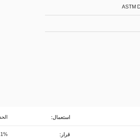
ASTM D 
الحد
استعمال:
,1%
قرار: