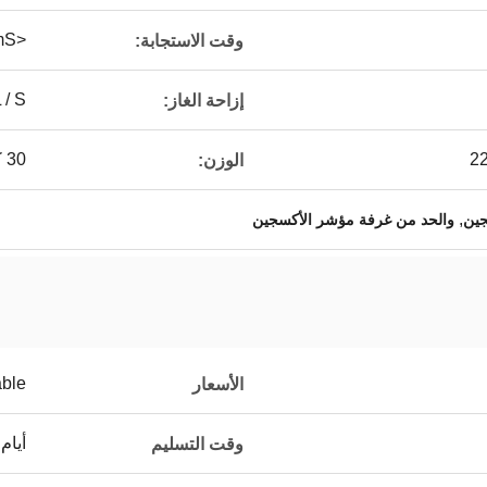
<300mS و
وقت الاستجابة:
 / S
إزاحة الغاز:
30 كجم
الوزن:
,
جين
والحد من غرفة مؤشر الأكسجين
able
الأسعار
أيام ا
وقت التسليم