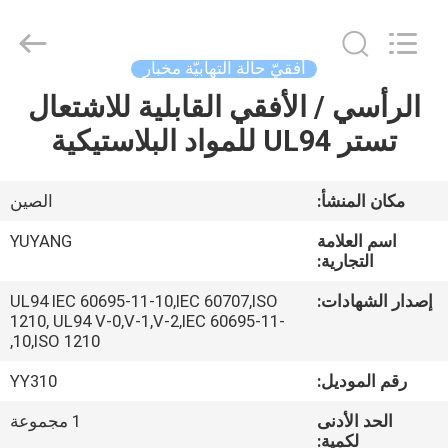
DONGGUAN
YUYANG
INSTRUMENT
CO.,
LTD.
أفقيّ حالة التهابيّة مخبار
All
Rights
الرأسي / الأفقي القابلية للاشتعال
مسكن
Reserved.
تستر UL94 للمواد البلاستيكية
منتجات
مكان المنشأ:
الصين
عرض
اسم العلامة
YUYANG
الواقع
التجارية:
الافتراضي
إصدار الشهادات:
UL94 IEC 60695-11-10,IEC 60707,ISO
1210, UL94 V-0,V-1,V-2,IEC 60695-11-
10,ISO 1210,
معلومات
رقم الموديل:
YY310
عنا
الحد الأدنى
1 مجموعة
لكمية: