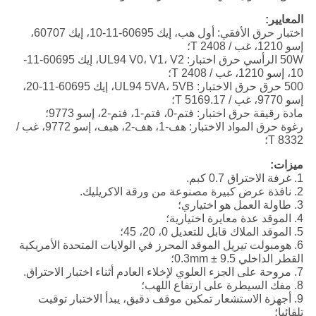
المعايير:
اختبار حرق الأفقي: أول هب، إيك 60695-11-10، إيك 60707،
إسو 1210، غب / T 2408؛
50W الرأسي حرق اختبار: UL94 V0، V1، V2، إيك 60695-11-
10، إسو 1210، غب / T 2408؛
500 حرق حرق الاختبار: UL94 5VA، 5VB، إيك 60695-11-20،
إسو 9770، غب / T 5169.17؛
مادة رقيقة حرق اختبار: فتم-0، فتم-1، فتم-2، إسو 9773؛
رغوة حرق المواد الاختبار: هف-1، هف-2، هبف، إسو 9772، غب /
T 8332؛
ميزات:
1. غرفة الاحتراق 0.7 كبم.
2. نافذة عرض كبيرة مصنوعة من ورقة الاكريليك.
3. طاولة العمل هو اختياري؛
4. الموقد عدة معايرة اختيارية؛
5. الموقد الملاك قابل للتعديل 0، 20، 45؛
6. هومبولت تيريل الموقد المحرز في الولايات المتحدة الأمريكية
القطر الداخلي 9.5 ± 0.3mm؛
7. مروحة على الجزء العلوي لإخلاء العادم أثناء اختبار الاحتراق.
8. مفك السيطرة على ارتفاع اللهب؛
9. أجهزة الاستشعار تمكين موقف دقيق، يبدأ الاختبار توقيت
تلقائيا؛