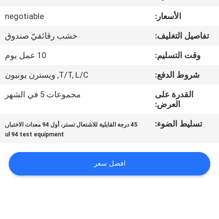
جولة
الأسعار:
negotiable
في
تفاصيل التغليف:
خشب رقائقيّ صندوق
المعمل
وقت التسليم:
10 عمل يوم
اتصل
شروط الدفع:
T/T, L/C, ويسترن يونيون
بنا
القدرة على
مجموعات 5 في الشهر
العرض:
أخبار
تسليط الضوء:
,
45 درجة القابلية للاشتعال تستر، أول 94 معدات الاختبار
ul 94 test equipment
اطلب
افضل سعر
اقتباس
خريطة
الموقع