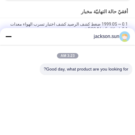
أفقيّ حالة التهابيّة مخبار
0.1 ~ 1999.0S ضغط كشف الرصيد كشف اختبار تسرب الهواء معدات
0.1 باسكال DC24V ± 5 ٪
jackson.sun
ISO 9772 رغوة اختبار آلة حرق أفقي البلاستيك / UL94 HBF القابلية
للاشتعال
3:23 AM
FMVSS 302 مواد المركبات ذات المحركات اختبار القابلية للاشتعال
الأفقي معدات اختبار الاحتراق
Good day, what product are you looking for?
فئات شعبية
جميع
الرأسي القابلية 
حالة التهابيّة يختبر 
للاشتعال تستر
تجهيز
أفقيّ حالة التهابيّة 
النار معدات الاختبار
مخبار