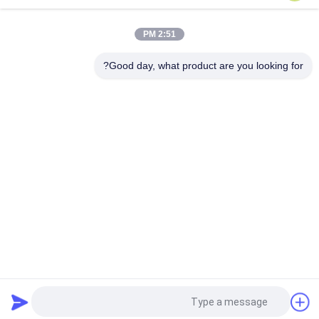
ASTM D5362 معدات اختبار النسيج / كيس فول القماش Snagging
للمقاومة الفاحص 215mmx115mm
2:51 PM
عينة الحزام الناقل الحزام الساخن آلة الكبريت 1.5KW 220V / 380V
Good day, what product are you looking for?
فئات شعبية
جميع
الرأسي القابلية 
حالة التهابيّة يختبر 
للاشتعال تستر
تجهيز
أفقيّ حالة التهابيّة 
النار معدات الاختبار
مخبار
بيئيّ إختبار غرفة
مواد البناء النار اختبار
آلة التسخين التعريفي
جهاز اختبار الشد
طلب اقتباس