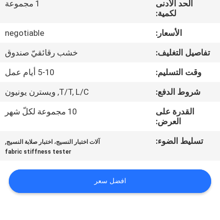
الحد الأدنى
1 مجموعة
جولة
لكمية:
في
الأسعار:
negotiable
المعمل
تفاصيل التغليف:
خشب رقائقيّ صندوق
اتصل
وقت التسليم:
5-10 أيام عمل
بنا
شروط الدفع:
T/T, L/C, ويسترن يونيون
القدرة على
10 مجموعة لكلّ شهر
أخبار
العرض:
تسليط الضوء:
,
آلات اختبار النسيج، اختبار صلابة النسيج
اطلب
fabric stiffness tester
اقتباس
افضل سعر
خريطة
الموقع