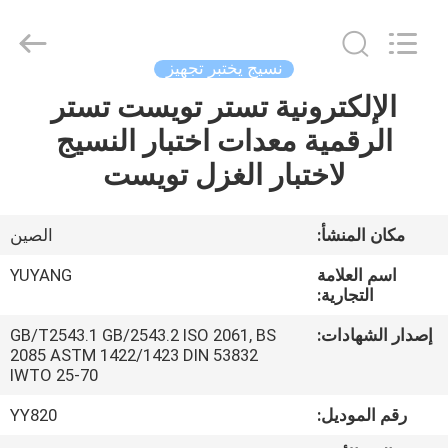
DONGGUAN
YUYANG
INSTRUMENT
CO.,
LTD.
نسيج يختبر تجهيز
All
Rights
الإلكترونية تستر تويست تستر
مسكن
Reserved.
الرقمية معدات اختبار النسيج
منتجات
لاختبار الغزل تويست
عرض
مكان المنشأ:
الصين
الواقع
اسم العلامة
YUYANG
الافتراضي
التجارية:
إصدار الشهادات:
GB/T2543.1 GB/2543.2 ISO 2061, BS
2085 ASTM 1422/1423 DIN 53832
معلومات
IWTO 25-70
عنا
رقم الموديل:
YY820