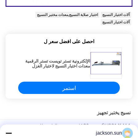
آلات اختبار النسيج
اختبار صلابة النسيج,معدات مختبر النسيج
آلات اختبار النسيج
احصل على افضل سعر ل
الإلكترونية تستر تويست تستر الرقمية
معدات اختبار النسيج لاختبار الغزل
تويست
استمر
نسيج يختبر تجهيز
ISO14644-1 الأكسجين O2 كاشف تسرب الغاز محلل تذوب - مرشح
القماش في مهب الغبار اختبار الوجه واقية للكشف عن النسيج
jackson.sun