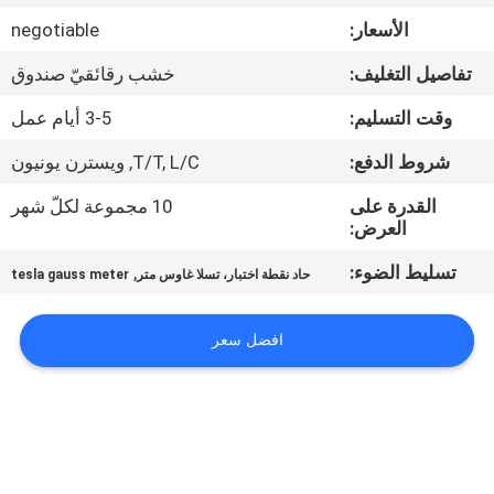
جولة
الأسعار:
negotiable
في
تفاصيل التغليف:
خشب رقائقيّ صندوق
المعمل
وقت التسليم:
3-5 أيام عمل
اتصل
شروط الدفع:
T/T, L/C, ويسترن يونيون
بنا
القدرة على
10 مجموعة لكلّ شهر
العرض:
أخبار
تسليط الضوء:
,
حاد نقطة اختبار، تسلا غاوس متر
tesla gauss meter
اطلب
افضل سعر
اقتباس
خريطة
الموقع