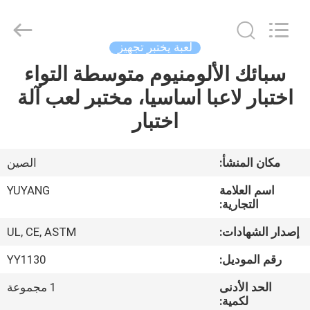
DONGGUAN
YUYANG
INSTRUMENT
CO.,
LTD.
لعبة يختبر تجهيز
All
Rights
سبائك الألومنيوم متوسطة التواء
مسكن
Reserved.
اختبار لاعبا اساسيا، مختبر لعب آلة
منتجات
اختبار
عرض
مكان المنشأ:
الصين
الواقع
اسم العلامة
YUYANG
الافتراضي
التجارية:
إصدار الشهادات:
UL, CE, ASTM
معلومات
رقم الموديل:
YY1130
عنا
الحد الأدنى
1 مجموعة
لكمية: