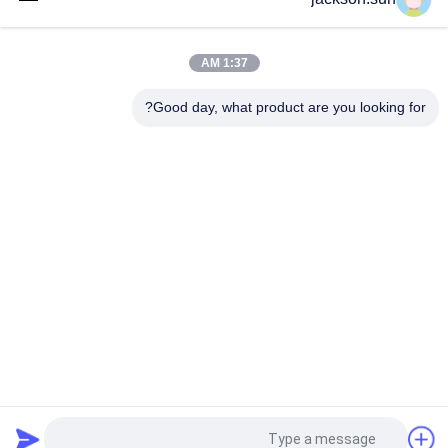
إس 9873-4 إسو 8124-4 6.1.2 يتأرجح ونشاط ألعاب الاستقرار تستر-
أفقي فحوى تستر
1:37 AM
فئات شعبية
جميع
Good day, what product are you looking for?
الرأسي القابلية 
حالة التهابيّة يختبر 
للاشتعال تستر
تجهيز
أفقيّ حالة التهابيّة 
النار معدات الاختبار
مخبار
بيئيّ إختبار غرفة
مواد البناء النار اختبار
آلة التسخين التعريفي
جهاز اختبار الشد
طلب اقتباس