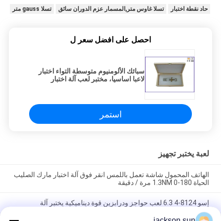
حاد نقطة اختبار
تسلا غاوس متر,المسمار عزم الدوران سائق
تسلا gauss متر
احصل على افضل سعر ل
سبائك الألومنيوم متوسطة التواء اختبار
لاعبا اساسيا، مختبر لعب آلة اختبار
استمر
لعبة يختبر تجهيز
الهاتف المحمول شاشة تعمل باللمس انقر فوق آلة اختبار مارك الصليب
الحياة 1.3NM 0-180 مرة / دقيقة
إسو 8124-4 6.3 لعب حواجز ودرابزين قوة ديناميكية يختبر آلة
jackson.sun