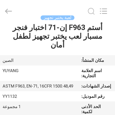
DONGGUAN
YUYANG
INSTRUMENT
CO.,
LTD.
لعبة يختبر تجهيز
All
Rights
أستم F963 إن-71 اختبار فنجر
مسكن
Reserved.
مسبار لعب يختبر تجهيز لطفل
منتجات
أمان
عرض
مكان المنشأ:
الصين
الواقع
اسم العلامة
YUYANG
الافتراضي
التجارية:
إصدار الشهادات:
ASTM F963, EN-71, 16CFR 1500.48,49
معلومات
رقم الموديل:
YY1132
عنا
الحد الأدنى
1 مجموعة
لكمية: