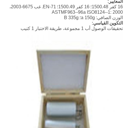
المعايير:
16 كفر 1500.48؛
16 كفر 1500.49؛
EN-71.
غب 6675-2003،
ASTMF963--96a ISO8124--1: 2000
الوزن الصافي: a 150g؛
B 335g
التكوين القياسي:
تحقيقات الوصول أب 1 مجموعة، طريقة الاختبار 1 كتيب