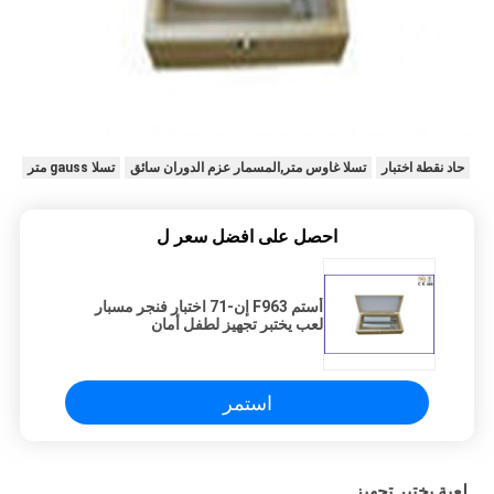
حاد نقطة اختبار
تسلا غاوس متر,المسمار عزم الدوران سائق
تسلا gauss متر
احصل على افضل سعر ل
أستم F963 إن-71 اختبار فنجر مسبار
لعب يختبر تجهيز لطفل أمان
استمر
لعبة يختبر تجهيز