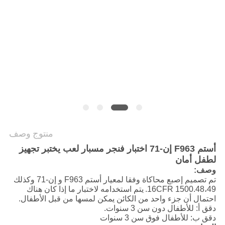
سياسة
الخصوصية
منتوج وصف
أستم F963 إن-71 اختبار فنجر مسبار لعب يختبر تجهيز
لطفل أمان
وصف:
تم تصميم إصبع محاكاة وفقا لمعيار أستم F963 و إن-71 وكذلك
16CFR 1500.48،49.
يتم استخدامه لاختبار ما إذا كان هناك
احتمال أن جزء واحد من الكائن يمكن لمسها من قبل الأطفال.
دقق أ: للأطفال دون سن 3 سنوات.
دقق ب: للأطفال فوق سن 3 سنوات