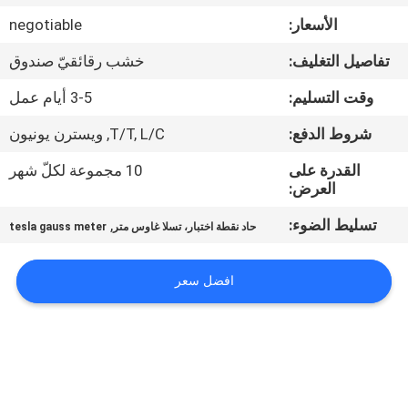
جولة
الأسعار:
negotiable
في
تفاصيل التغليف:
خشب رقائقيّ صندوق
المعمل
وقت التسليم:
3-5 أيام عمل
اتصل
شروط الدفع:
T/T, L/C, ويسترن يونيون
بنا
القدرة على
10 مجموعة لكلّ شهر
العرض:
أخبار
تسليط الضوء:
,
حاد نقطة اختبار، تسلا غاوس متر
tesla gauss meter
اطلب
افضل سعر
اقتباس
خريطة
الموقع