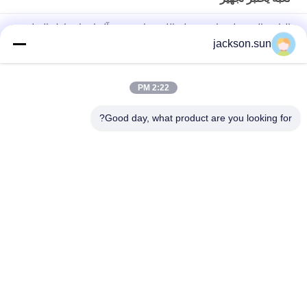
الهاتف المحمول شاشة تعمل باللمس انقر فوق آلة اختبار مارك الصليب
الحياة 1.3NM 0-180 مرة / دقيقة
jackson.sun
إسو 8124-4 6.3 لعب حواجز ودرابزين قوة ديناميكية يختبر آلة
2:22 PM
إس 9873-4 إسو 8124-4 6.1.2 يتأرجح ونشاط ألعاب الاستقرار تستر-
أفقي فحوى تستر
Good day, what product are you looking for?
فئات شعبية
جميع
الرأسي القابلية 
حالة التهابيّة يختبر 
للاشتعال تستر
تجهيز
أفقيّ حالة التهابيّة 
النار معدات الاختبار
مخبار
بيئيّ إختبار غرفة
مواد البناء النار اختبار