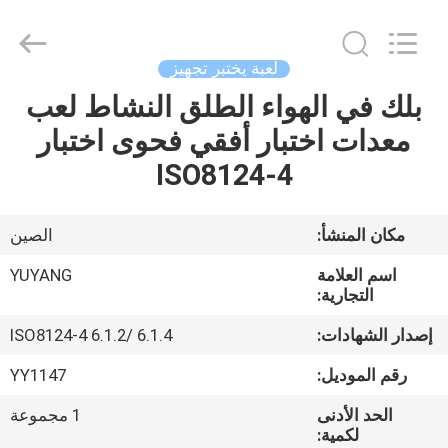
DONGGUAN
YUYANG
INSTRUMENT
CO.,
LTD.
لعبة يختبر تجهيز
All
Rights
بلك في الهواء الطلق النشاط لعب
مسكن
Reserved.
معدات اختبار أفقي فحوى اختبار
منتجات
ISO8124-4
عرض
مكان المنشأ:
الصين
الواقع
اسم العلامة
YUYANG
الافتراضي
التجارية:
إصدار الشهادات:
ISO8124-4 6.1.2/ 6.1.4
معلومات
رقم الموديل:
YY1147
عنا
الحد الأدنى
1 مجموعة
لكمية: