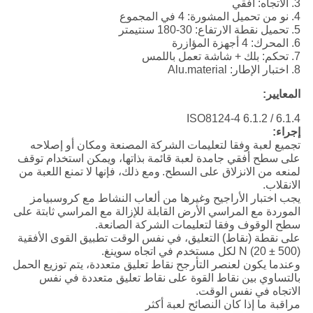
3. الاتجاه: أفقي
4. نو من تحميل المشورة: 4 في المجموع
5. تحميل نقطة الارتفاع: 30-180 سنتيمتر
6. المحرك: 4 أجهزة المؤازرة
7. تحكم: بلك + شاشة تعمل باللمس
8. اختبار الإطار: Alu.material
المعايير:
ISO8124-4 6.1.2 / 6.1.4
إجراء:
تجميع لعبة وفقا لتعليمات الشركة المصنعة ومكان أو إصلاحه
على سطح أفقي جامدة لعبة قائمة بذاتها، ويمكن استخدام توقف
لمنعه من الانزلاق على السطح.
ومع ذلك، فإنها لا تمنع اللعبة من
الانقلاب.
يجب اختبار الأراجيح وغيرها من ألعاب النشاط مع كروسبيامز
الموردة مع المراسي الأرض القابلة للإزالة مع المراسي ثابتة على
سطح الوقوف وفقا لتعليمات الشركة الصانعة.
على نقطة (نقاط) التعليق، في نفس الوقت تطبيق القوى الأفقية
(500 ± 20) N لكل مستخدم في اتجاه سوينغ.
وعندما يكون لعنصر التأرجح نقاط تعليق متعددة، يتم توزيع الحمل
بالتساوي بين نقاط القوة على نقاط تعليق متعددة في نفس
الاتجاه في نفس الوقت.
مراقبة ما إذا كان النصائح لعبة أكثر