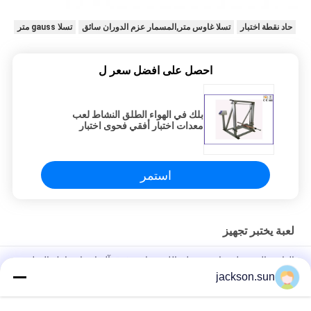
حاد نقطة اختبار
تسلا غاوس متر,المسمار عزم الدوران سائق
تسلا gauss متر
احصل على افضل سعر ل
بلك في الهواء الطلق النشاط لعب
معدات اختبار أفقي فحوى اختبار
ISO8124-4
استمر
لعبة يختبر تجهيز
الهاتف المحمول شاشة تعمل باللمس انقر فوق آلة اختبار مارك الصليب
الحياة 1.3NM 0-180 مرة / دقيقة
jackson.sun
إسو 8124-4 6.3 لعب حواجز ودرابزين قوة ديناميكية يختبر آلة