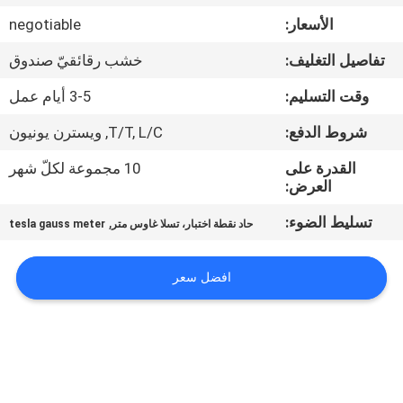
جولة
الأسعار:
negotiable
في
تفاصيل التغليف:
خشب رقائقيّ صندوق
المعمل
وقت التسليم:
3-5 أيام عمل
اتصل
شروط الدفع:
T/T, L/C, ويسترن يونيون
بنا
القدرة على
10 مجموعة لكلّ شهر
العرض:
أخبار
تسليط الضوء:
,
حاد نقطة اختبار، تسلا غاوس متر
tesla gauss meter
اطلب
افضل سعر
اقتباس
خريطة
الموقع