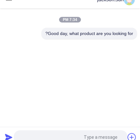
إسو 8124-4 6.3 لعب حواجز ودرابزين قوة ديناميكية يختبر آلة
7:34 PM
إس 9873-4 إسو 8124-4 6.1.2 يتأرجح ونشاط ألعاب الاستقرار تستر-
أفقي فحوى تستر
Good day, what product are you looking for?
فئات شعبية
جميع
الرأسي القابلية 
حالة التهابيّة يختبر 
للاشتعال تستر
تجهيز
أفقيّ حالة التهابيّة 
النار معدات الاختبار
مخبار
بيئيّ إختبار غرفة
مواد البناء النار اختبار
آلة التسخين التعريفي
جهاز اختبار الشد
طلب اقتباس