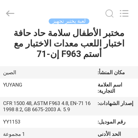
DONGGUAN
YUYANG
INSTRUMENT
CO.,
LTD.
لعبة يختبر تجهيز
All
Rights
مختبر الأطفال سلامة حاد حافة
مسكن
Reserved.
اختبار اللعب معدات الاختبار مع
منتجات
أستم F963 إن-71
عرض
مكان المنشأ:
الصين
الواقع
اسم العلامة
YUYANG
الافتراضي
التجارية:
إصدار الشهادات:
16 CFR 1500.48, ASTM F963 4.8, EN-71
1998 8.2, GB 6675-2003 A. 5.9
معلومات
عنا
رقم الموديل:
YY1153
الحد الأدنى
1 مجموعة