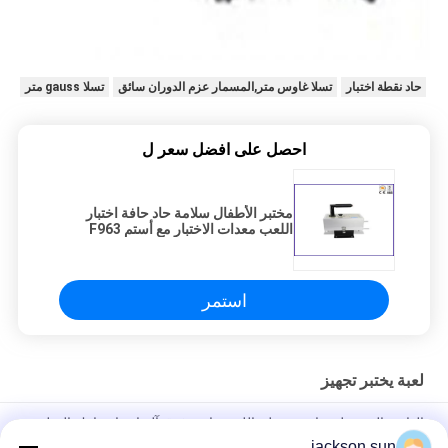
حاد نقطة اختبار
تسلا غاوس متر,المسمار عزم الدوران سائق
تسلا gauss متر
احصل على افضل سعر ل
مختبر الأطفال سلامة حاد حافة اختبار
اللعب معدات الاختبار مع أستم F963
إن-71
استمر
لعبة يختبر تجهيز
الهاتف المحمول شاشة تعمل باللمس انقر فوق آلة اختبار مارك الصليب
الحياة 1.3NM 0-180 مرة / دقيقة
jackson.sun