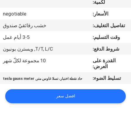
لكمية:
جولة
في
الأسعار:
negotiable
المعمل
تفاصيل التغليف:
خشب رقائقيّ صندوق
وقت التسليم:
3-5 أيام عمل
اتصل
شروط الدفع:
T/T, L/C, ويسترن يونيون
بنا
القدرة على
10 مجموعة لكلّ شهر
العرض:
أخبار
تسليط الضوء:
,
حاد نقطة اختبار، تسلا غاوس متر
tesla gauss meter
اطلب
افضل سعر
اقتباس
خريطة
الموقع