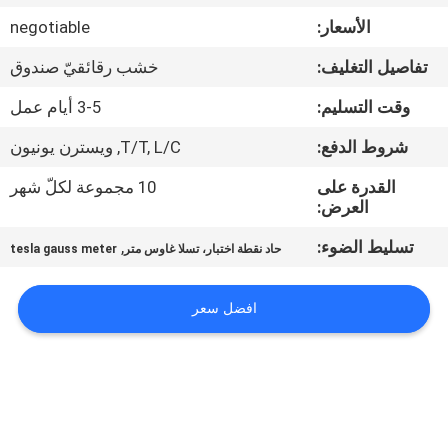
جولة
الأسعار:
negotiable
في
تفاصيل التغليف:
خشب رقائقيّ صندوق
المعمل
وقت التسليم:
3-5 أيام عمل
اتصل
شروط الدفع:
T/T, L/C, ويسترن يونيون
بنا
القدرة على
10 مجموعة لكلّ شهر
العرض:
أخبار
تسليط الضوء:
,
حاد نقطة اختبار، تسلا غاوس متر
tesla gauss meter
اطلب
افضل سعر
اقتباس
خريطة
الموقع