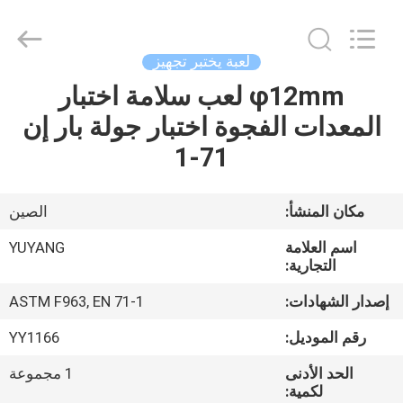
DONGGUAN
YUYANG
INSTRUMENT
CO.,
LTD.
لعبة يختبر تجهيز
All
Rights
φ12mm لعب سلامة اختبار
مسكن
Reserved.
المعدات الفجوة اختبار جولة بار إن
منتجات
71-1
عرض
مكان المنشأ:
الصين
الواقع
اسم العلامة
YUYANG
الافتراضي
التجارية:
إصدار الشهادات:
ASTM F963, EN 71-1
معلومات
رقم الموديل:
YY1166
عنا
الحد الأدنى
1 مجموعة
لكمية: