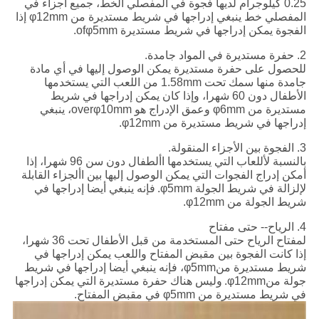
0.25 كيلوجرام لديها فجوة في المفصلي الخط، جميع أجزاء في
المفصلي خط ينبغي إدراجها في شريط مستديرة من φ12mm إذا
الفجوة يمكن إدراجها في شريط مستديرة ofφ5mm.
2. حفرة مستديرة في المواد جامدة.
للحصول على حفرة مستديرة يمكن الوصول إليها في أي مادة
جامدة منها سمك تحت 1.58mm من اللعب التي يستخدمها
الأطفال دون 60 شهرا، وإذا كان يمكن إدراجها في شريط
مستديرة من φ6mm وعمق الإدراج هو overφ10mm، ينبغي
إدراجها في شريط مستديرة من φ12mm.
3. الفجوة بين الأجزاء المنقولة.
بالنسبة لأللعاب التي يستخدمها األطفال دون سن 96 شهرا، إذا
أمكن إدراج الفجوات التي يمكن الوصول إليها بين األجزاء القابلة
لإلزالة في شريط الجولة φ5mm.
فإنه ينبغي أيضا إدراجها في
شريط الجولة من φ12mm.
4. الرياح-- حتى مفتاح
لمفتاح الرياح حتى المستخدمة من قبل الأطفال تحت 36 شهرا،
إذا كانت الفجوة بين مقبض المفتاح واللعب يمكن إدراجها في
شريط مستديرة منφ5mm، فإنه ينبغي أيضا إدراجها في شريط
جولة منφ12mm.
وليس هناك حفرة مستديرة التي يمكن إدراجها
في شريط مستديرة من φ5mm في مقبض المفتاح.