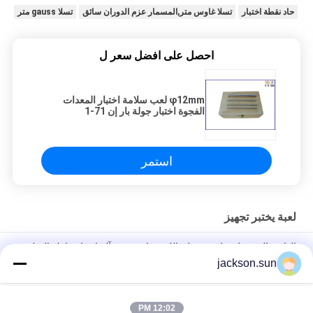
حاد نقطة اختبار
تسلا غاوس متر,المسمار عزم الدوران سائق
تسلا gauss متر
احصل على افضل سعر ل
φ12mm لعب سلامة اختبار المعدات
الفجوة اختبار جولة بار إن 71-1
استمر
لعبة يختبر تجهيز
الهاتف المحمول شاشة تعمل باللمس انقر فوق آلة اختبار مارك الصليب
الحياة 1.3NM 0-180 مرة / دقيقة
jackson.sun
إسو 8124-4 6.3 لعب حواجز ودرابزين قوة ديناميكية يختبر آلة
12:02 PM