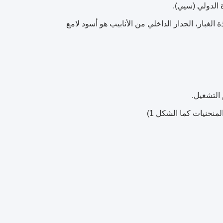
 الدولي (سيي).
بيب مع طول 150، الطرف الآخر هو نافذة الغبار، الجدار الداخلي من الأنابيب هو أسود لامع
لمنحنيات كما الشكل 1)