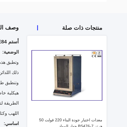
وصف الم
منتجات ذات صلة
أستم E84 مواد البناء سطح حرق خصائص جهاز اختبار
الوضعية:
وتطبق هذه
ذلك اللدائ
وتنطبق طري
هيكلية خاص
الطريقة لت
اللهب وكثا
معدات اختبار جودة البناء 220 فولت 50
اساسي:
هرتز BS476-7 جهاز المواد