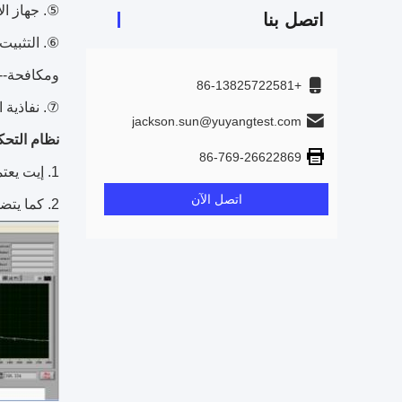
⑤.
جهاز ال
اتصل بنا
⑥.
ومكافحة--
+86-13825722581
⑦.
نفاذية الضوء 0٪ يعني عدم تمرير الضو
jackson.sun@yuyangtest.com
نظام التحك
86-769-26622869
1. إيت يعتمد نظام مراقبة الكمبيوتر، ويشمل الكمبيوتر والطابعة، ويندوز زب نظام التشغيل.
اتصل الآن
2. كما يتضمن برنامج قياس نفاذية الضوء، والتي يمكن منحنيات الانتاج والتقارير.