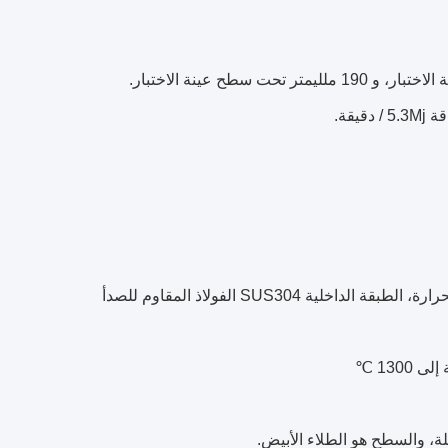
المداخن: طبقة مزدوجة المداخن، مركز مليئة الأسبستوس ارتفاع في درجة الحرارة، الطبقة الداخلية SUS304 الفولاذ المقاوم للصدأ
130 ℃