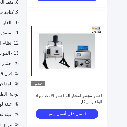
8. منفذ العادم: وهو من المستطيل إلى جولة، قطر 406mm
9. كثافة قياس الدخان: تثبيت الموقف هو مسافة نفق الفرن 4.9 ~ 12.2M.
10. الغاز الموقد التثبيت: الموقد يجب متباعدة 305 ملليمتر من نهاية النار من غرفة الاختبار، و 190 ملليمتر تحت سطح عينة الاختبار.
11. مصدر الضوء: اثنين من الشعلات الغاز، حول فوهة مسافة 203mm، انتاج الطاقة 5.3Mj / دقيقة.
12. نظام الإشعال: الجهد العالي الإشعال الإلكترونية.
13 - المواد المكونة والوظيفة:
①.
اختبار حجم الفرن: 400
②.
فرن قاعدة من 100 * 50 قناة ا
③.
فيديو
لوحة، الطبق
اختبار مؤشر انتشار آلة اختبار الأثاث لمواد
البناء والهياكل
④.
عينة لو
احصل على أفضل سعر
⑤.
عينة تغطية: T2.0 SUS304 ا
⑥.
مربع التحكم: يعتمد T1.2 لوحة البارد