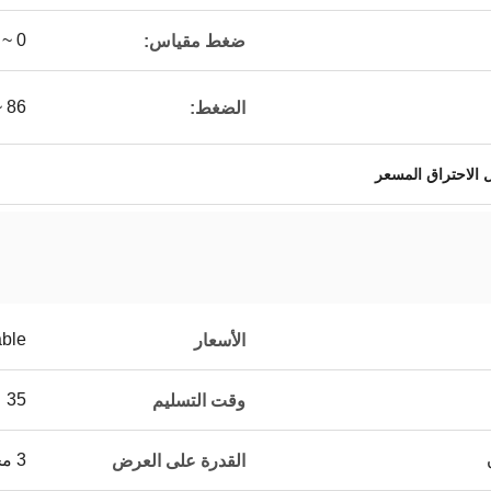
0 ~ 200Kpa (0 ~ 30psi)
ضغط مقياس:
86 ~ 106kpa
الضغط:
الاحتراق المسعر
able
الأسعار
35 عمل يوم
وقت التسليم
3 مجموعات في الربع
القدرة على العرض