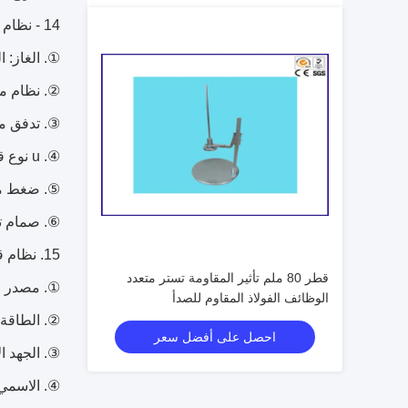
14 - نظام التحكم في تدفق الغاز والغاز:
①.
الغاز: الغاز 
②.
نظام مراقبة الغ
③.
تدفق متر: ا
④.
u نوع قياس الضغط: الأصلي من الولايات المتحدة الأمريكية، عمود المياه 0 ~ 36 بوصة، تحليل درجة 0.1 بوصة.
⑤.
ضغط مقياس: 0 ~  30psi
⑥.
صمام تنظيم الضغط: 0
15. نظام قياس كثافة الدخان:
قطر 80 ملم تأثير المقاومة تستر متعدد
①.
مصدر ال
الوظائف الفولاذ المقاوم للصدأ
②.
الطاقة ال
احصل على أفضل سعر
③.
الجهد الا
④.
الاسمي ضوء