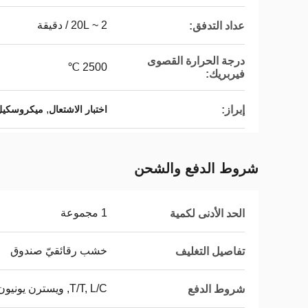
2 ~ 20L / دقيقة
عداد التدفق:
درجة الحرارة القصوى
2500 ℃
فيربريك:
,
إبراز:
اختبار الاشتعال
ميكروسكيل 
شروط الدفع والشحن
1 مجموعة
الحد الأدنى لكمية
خشب رقائقيّ صندوق
تفاصيل التغليف
T/T, L/C, ويسترن يونيون
شروط الدفع