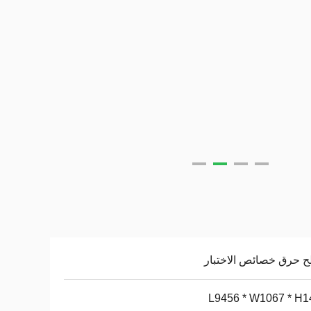
 حرق خصائص الاختبار
L9456 * W1067 * H1