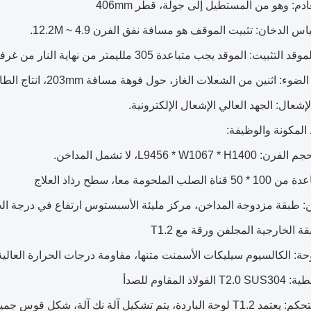
L9456 * W1067 * H1، لا تشمل المداخن.
لصلب الملحومة معا، سطح رذاذ العلاج
ة الخارجية المجلفن ورقة مع T1.2
حة: الكالسيوم سيليكات الأسمنت متنها، مقاومة درجات الحرارة العالية إلى 0
لفولاذ المقاوم للصدأ
ة، يتم تشكيل آلة نك آلة، شكل قوس جميلة، والسطح هو الطلاء الأبيض.