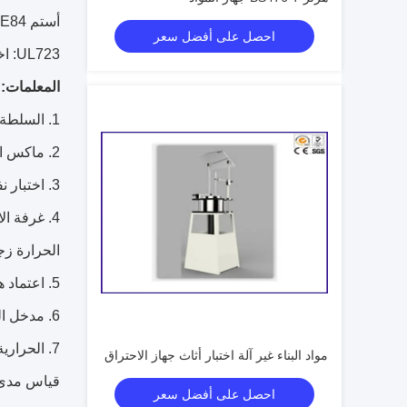
أستم E84: طريقة الاختبار القياسية لخصائص حرق سطح مواد البناء
احصل على أفضل سعر
UL723: اختبار خصائص حرق سطح مواد البناء
المعلمات:
1. السلطة: AC380V ± 10٪
2. ماكس الطاقة: 5kw
3. اختبار نفق الفرن: طول 7.62M، نهاية مفتوحة المقطع العرضي 0.45M * 0.3M، فيريبريك ماكس درجة الحرارة 2500 ℃
الحرارة زجاج الكوارتز، S304
5. اعتماد هيكل ختم المياه، يتم تقسيم الجانبين من لوحة غطاء العينة في الخزان أثناء الاختبار، من أجل ختم الأداء هو أفضل.
6. مدخل الهواء هو مصراع قابل للتعديل، والتي يمكن التحكم في تدفق الهواء داخل الفرن بشكل أكثر دقة.
مواد البناء غير آلة اختبار أثاث جهاز الاحتراق
قياس مدى: ≤1300 & #
احصل على أفضل سعر