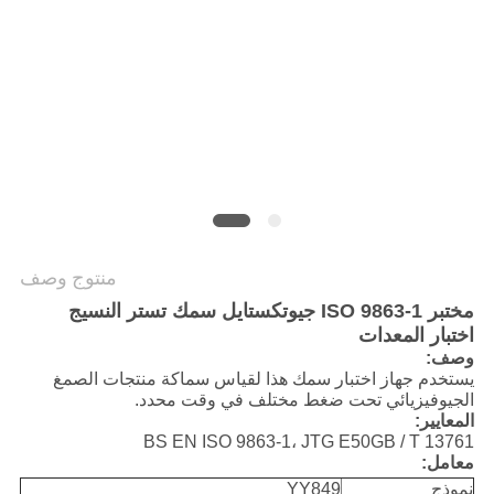
سياسة
الخصوصية
منتوج وصف
مختبر ISO 9863-1 جيوتكستايل سمك تستر النسيج
اختبار المعدات
وصف:
يستخدم جهاز اختبار سمك هذا لقياس سماكة منتجات الصمغ
الجيوفيزيائي تحت ضغط مختلف في وقت محدد.
المعايير:
BS EN ISO 9863-1، JTG E50GB / T 13761
معامل:
نموذج
YY849