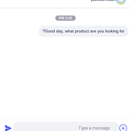
ASTM D5362 معدات اختبار النسيج / كيس فول القماش Snagging
للمقاومة الفاحص 215mmx115mm
3:45 PM
عينة الحزام الناقل الحزام الساخن آلة الكبريت 1.5KW 220V / 380V
Good day, what product are you looking for?
فئات شعبية
جميع
الرأسي القابلية 
حالة التهابيّة يختبر 
للاشتعال تستر
تجهيز
أفقيّ حالة التهابيّة 
النار معدات الاختبار
مخبار
بيئيّ إختبار غرفة
مواد البناء النار اختبار
آلة التسخين التعريفي
جهاز اختبار الشد
طلب اقتباس