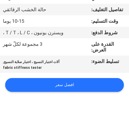
جولة
تفاصيل التغليف:
حالة الخشب الرقائقي
في
وقت التسليم:
10-15 يوما
المعمل
شروط الدفع:
ويسترن يونيون ، T / T ، L / C ،
اتصل
القدرة على
3 مجموعة لكلّ شهر
العرض:
بنا
تسليط الضوء:
,
آلات اختبار النسيج ، اختبار صلابة النسيج
fabric stiffness tester
أخبار
افضل سعر
اطلب
اقتباس
خريطة
الموقع