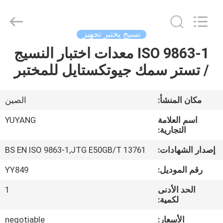
DONGGUAN
YUYANG
INSTRUMENT
CO.,
LTD.
نسيج يختبر تجهيز
All
Rights
ISO 9863-1 معدات اختبار النسيج
مسكن
Reserved.
/ تستر سمك جيوتكستايل للمختبر
منتجات
مكان المنشأ:
الصين
عرض
اسم العلامة
YUYANG
الواقع
التجارية:
الافتراضي
إصدار الشهادات:
BS EN ISO 9863-1,JTG E50GB/T 13761
رقم الموديل:
YY849
معلومات
الحد الأدنى
1
عنا
لكمية:
الأسعار:
negotiable