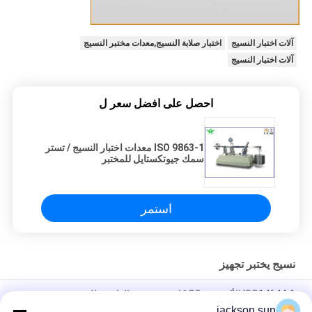
آلات اختبار النسيج
اختبار صلابة النسيج,معدات مختبر النسيج
آلات اختبار النسيج
احصل على افضل سعر ل
ISO 9863-1 معدات اختبار النسيج / تستر
سمك جيوتكستايل للمختبر
استمر
نسيج يختبر تجهيز
ISO14644-1 الأكسجين O2 كاشف تسرب الغاز محلل تذوب - مرشح
القماش في مهب الغبار اختبار الوجه واقية للكشف عن النسيج
jackson.sun