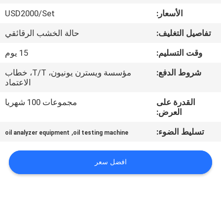
جولة
الأسعار:
USD2000/Set
في
تفاصيل التغليف:
حالة الخشب الرقائقي
المعمل
وقت التسليم:
15 يوم
اتصل
شروط الدفع:
مؤسسة ويسترن يونيون، T/T، خطاب
الاعتماد
بنا
القدرة على
مجموعات 100 شهريا
العرض:
أخبار
تسليط الضوء:
,
oil analyzer equipment
oil testing machine
اطلب
افضل سعر
اقتباس
خريطة
الموقع