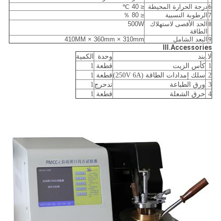
درجة الحرارة المحيطة
≤ 40 ℃
6
الرطوبة النسبية
≤ 80 ％
7
الحد الأقصى لاستهلاك
500W
8
الطاقة
البعد الشامل
410MM × 360mm × 310mm
9
III.Accessories
لا.
بند
وحدة
الكمية
1
كأس الزيت
قطعة
1
2
سلك إمدادات الطاقة (250V 6A)
قطعة
1
3
ورق الطباعة
تدحرج
1
4
حرق الشعلة
قطعة
1