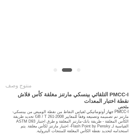
سياسة
الخصوصية
منتوج وصف
PMCC-I التلقائي بينسكي مارتنز مغلقة كأس فلاش
نقطة اختبار المعدات
ملخص
PMCC-I جهاز أوتوماتيكي
لقياس النقاط من نقطة الوميض من بينسكي-
مارتنز تم تصميمه وتصنيعه وفقاً للمعايير GB / T 261-2008 تحديد طريقة
الكأس المغلقة - طريقة بانك-مارتنز المغلقة و طرق اختبار ASTM D93
القياسية لـ Flash Point by Pensky- اختبار مارتنز لكأس مغلقة.
يتم
استخدامه لتحديد نقطة الكأس المغلقة للمنتجات البترولية.