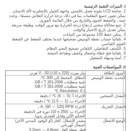
I. الميزات التقنية الرئيسية
1. شاشة LCD ملونة تعمل باللمس.
واجهة الحوار بالإنجليزية لآلة الانسان.
يمكن تعيين جميع المعلمات بما في ذلك درجة حرارة الفلاش مسبقا ، وعدد
عينة ، والضغط الجوي والتاريخ من خلال القائمة الفوري.
2. تتبع محاكاة منحنى ارتفاع درجة الحرارة مع مرور الوقت.
وظيفة سريعة.
يمكن تعديل تاريخ الاختبار والوقت.
3. يمكن حفظ 120 مجموعة من البيانات.
4. تلقائيا حساب نقطة الوميض تصحيحها عندما يختلف الضغط عن الضغط
الجوي القياسي.
5. الكشف التفاضلي.
التلقائي تصحيح التحيز النظام.
6. تلقائيا فتح غطاء واشعال وكشف وطباعة النتيجة.
7. آمنة وسهلة التشغيل.
المواصفات الفنية
II.
مزود الطاقة
تيار متردد (220 ± 10٪) V ، 50 هرتز.
1
تحديد نقطة الوميض
النطاق: المحيط إلى 300 ℃.
2
تلبية متطلبات GB / T 261-2008
تلبية متطلبات GB / T 261-2008
Resulotion: 0.1 ℃
معدل التسخين
الإجراء أ: (5 ～ 6) ℃ / دقيقة
3
الإجراء ب: (1 ～ 1.5) ℃ / دقيقة
معدل التحريك
الإجراء A: (90 ～ 120) RPM ،
4
الإجراء ب: (250 ± 10) دورة في الدقيقة
التحكم الآلي وقابل للتعديل يدويا.
وضع الاشعال
مصدر الإشعال: الغاز (أو الوقود المدني الآخر)
5
اشتعال كهربائي.
قطر شعلة الغاز: 3.2mm ～ 4.8mm