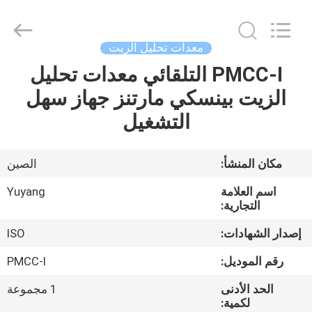
DONGGUAN
YUYANG
INSTRUMENT
CO.,
LTD.
معدات تحليل الزيت
All
Rights
PMCC-I التلقائي معدات تحليل
مسكن
Reserved.
الزيت بينسكي مارتنز جهاز سهل
منتجات
التشغيل
عرض
مكان المنشأ:
الصين
الواقع
اسم العلامة
Yuyang
الافتراضي
التجارية:
إصدار الشهادات:
ISO
معلومات
رقم الموديل:
PMCC-I
عنا
الحد الأدنى
1 مجموعة
لكمية: