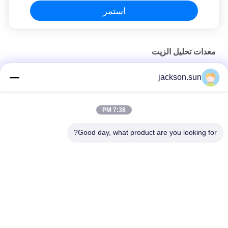
استمر
معدات تحليل الزيت
ASTM D1266 تحليل الزيت معدات البنزين والكيروسين محتوى
jackson.sun
الكبريت تستر طريقة المصباح
ASTM D1881 معدات تحليل الزيت لمبرد المحرك
7:38 PM
دليل PMCC كأس فلاش نقطة قياس أداة ASTM D93 العرض الرقمي
Good day, what product are you looking for?
فئات شعبية
جميع
الرأسي القابلية 
حالة التهابيّة يختبر 
للاشتعال تستر
تجهيز
أفقيّ حالة التهابيّة 
النار معدات الاختبار
مخبار