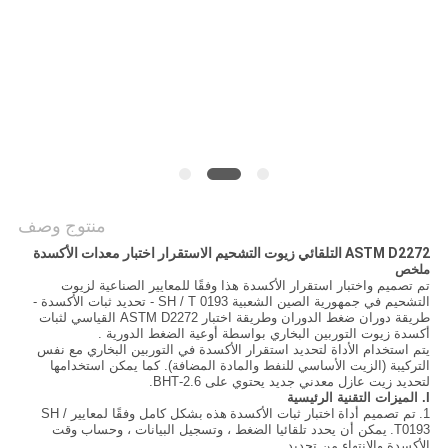
سياسة
الخصوصية
منتوج وصف
ASTM D2272 التلقائي زيوت التشحيم الاستقرار اختبار معدات الأكسدة
ملخص
تم تصميم واختبار استقرار الأكسدة هذا وفقًا للمعايير الصناعية لزيوت
التشحيم في جمهورية الصين الشعبية SH / T 0193 - تحديد ثبات الأكسدة -
طريقة دوران ضغط الدوران وطريقة اختبار ASTM D2272 القياسي لثبات
أكسدة زيوت التوربين البخاري بواسطة أوعية الضغط الدورية .
يتم استخدام الأداة لتحديد استقرار الأكسدة في التوربين البخاري مع نفس
التركيبة (الزيت الأساسي للنفط والمادة المضافة). كما يمكن استخدامها
لتحديد زيت عازل معدني جديد يحتوي على 2.6-BHT.
I. الميزات التقنية الرئيسية
1.
تم تصميم أداة
اختبار ثبات الأكسدة
هذه
بشكل كامل وفقًا لمعايير SH /
T0193.
يمكن أن يحدد تلقائيا الضغط ، وتسجيل البيانات ، وحساب وقت
الأكسدة والانتهاء من تحديد.