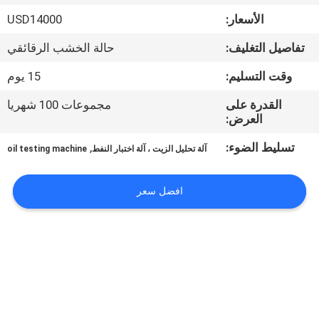
جولة
الأسعار:
USD14000
في
تفاصيل التغليف:
حالة الخشب الرقائقي
المعمل
وقت التسليم:
15 يوم
اتصل
القدرة على
مجموعات 100 شهريا
العرض:
بنا
تسليط الضوء:
,
آلة تحليل الزيت ، آلة اختبار النفط
oil testing machine
أخبار
افضل سعر
اطلب
اقتباس
خريطة
الموقع