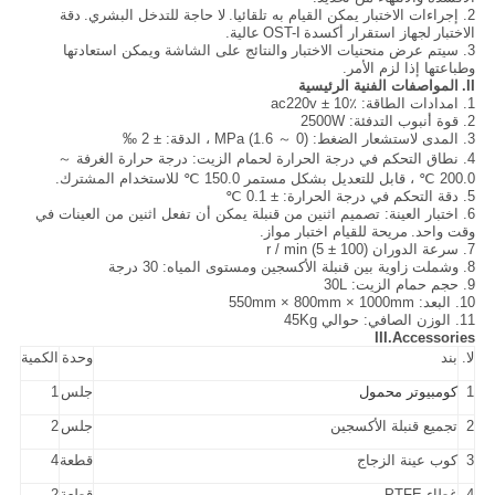
2. إجراءات الاختبار يمكن القيام به تلقائيا.
لا حاجة للتدخل البشري.
دقة
الاختبار
لجهاز استقرار أكسدة
OST-I
عالية.
3. سيتم عرض منحنيات الاختبار والنتائج على الشاشة ويمكن استعادتها
وطباعتها إذا لزم الأمر.
II.
المواصفات الفنية الرئيسية
1. امدادات الطاقة: ac220v ± 10٪
2. قوة أنبوب التدفئة: 2500W
3. المدى لاستشعار الضغط: (0 ～ 1.6) MPa ، الدقة: ± 2 ‰
4. نطاق التحكم في درجة الحرارة لحمام الزيت: درجة حرارة الغرفة ～
200.0 ℃ ، قابل للتعديل بشكل مستمر 150.0 ℃ للاستخدام المشترك.
5. دقة التحكم في درجة الحرارة: ± 0.1 ℃
6. اختبار العينة: تصميم اثنين من قنبلة يمكن أن تفعل اثنين من العينات في
وقت واحد.
مريحة للقيام اختبار مواز.
7. سرعة الدوران (100 ± 5) r / min
8. وشملت زاوية بين قنبلة الأكسجين ومستوى المياه: 30 درجة
9. حجم حمام الزيت: 30L
10. البعد: 550mm × 800mm × 1000mm
11. الوزن الصافي: حوالي 45Kg
III.Accessories
لا.
بند
وحدة
الكمية
1
كومبيوتر محمول
جلس
1
2
تجميع قنبلة الأكسجين
جلس
2
3
كوب عينة الزجاج
قطعة
4
4
غطاء PTFE
قطعة
2