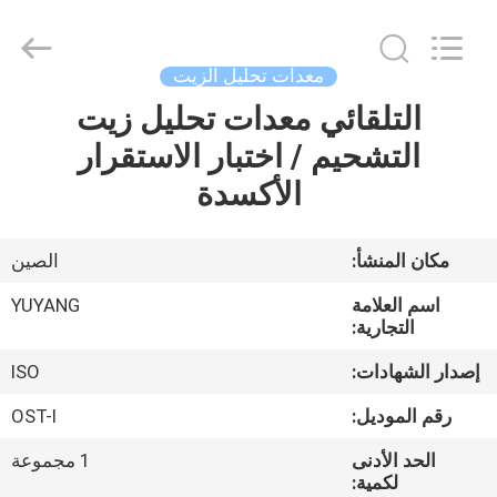
DONGGUAN
YUYANG
INSTRUMENT
CO.,
LTD.
معدات تحليل الزيت
All
Rights
التلقائي معدات تحليل زيت
مسكن
Reserved.
التشحيم / اختبار الاستقرار
منتجات
الأكسدة
عرض
مكان المنشأ:
الصين
الواقع
اسم العلامة
YUYANG
الافتراضي
التجارية:
إصدار الشهادات:
ISO
معلومات
رقم الموديل:
OST-I
عنا
الحد الأدنى
1 مجموعة
لكمية: