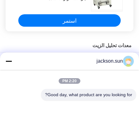
استمر
معدات تحليل الزيت
ASTM D1266 تحليل الزيت معدات البنزين والكيروسين محتوى
jackson.sun
الكبريت تستر طريقة المصباح
ASTM D1881 معدات تحليل الزيت لمبرد المحرك
2:20 PM
دليل PMCC كأس فلاش نقطة قياس أداة ASTM D93 العرض الرقمي
Good day, what product are you looking for?
فئات شعبية
جميع
الرأسي القابلية 
حالة التهابيّة يختبر 
للاشتعال تستر
تجهيز