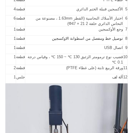
5
الأكسجين قنبلة الختم الدائري
قطعة
4
6
اختبار الأسلاك النحاسية (القطر 1.63mm ، مصنوعة من
قطعة
6
النحاس الدائري حلقة Φ47 × 21 2)
7
وجع الأوكسجين
قطعة
1
8
توصيل خط ومفصل من اسطوانة الاوكسجين
قطعة
1
9
اتصال USB
قطعة
1
10
قضيب نوع ترمومتر الزئبق 130 ℃ ~ 150 ℃ ، وقياس درجة
قطعة
1
0.1 ℃
11
ورقة الربيع ثابتة (على غطاء PTFE)
قطعة
2
12
آلة لف
جلس
1