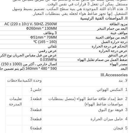
مستقل.
يمكن أن تفعل 3 قرارات في نفس الوقت.
3. هذه الأداة اللثة الموجودة هي بنية سطح المكتب.
تصميم بسيط وسهل
التشغيل.
إنها تجهز ضاغط هواء لجعله يفي بمتطلبات المعيار.
II.
المواصفات الفنية الرئيسية
مزود الطاقة
AC (220 ± 10٪) V، 50HZ، 2500W
البعد من حمام التبخر
Φ260mm * 130MM
مواقف عينة
3 وظائف
البعد من مواقف العينة
Φ51mm * 70MM
درجة حرارة العمل
(160 ~ 165) ℃
التحكم في درجة الحرارة
تلقائي
عرض درجة الحرارة
عرض رقمي
عرض التدفق
عرض من قبل مقياس الجريان نوع الكرة 
ضغط العمل من صمام تقليل الهواء
0.035MPa
مصدر الهواء
اتصال خارجي ، أكثر من (1000 ± 150) مل / ثانية
البعد
590 * 480 * 340mm (لم يتم تضمين حامل ميزان الحرارة)
III.Accessories
لا.
بند
وحدة
الكمية
ملاحظات
1
المكبس الهوائي
جلس
1
2
خط إمداد طاقة ضاغط الهواء (متصل بمتطلبات
قطعة
1
تعليمات
مواصفات ضاغط الهواء)
المدرجة
3
فوهة نوع البوق
قطعة
3
4
حامل ميزان الحرارة
قطعة
3
5
فنجان
قطعة
6