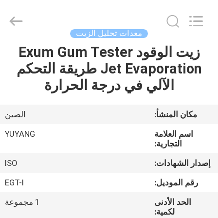
DONGGUAN
YUYANG
INSTRUMENT
CO.,
LTD.
معدات تحليل الزيت
All
Rights
زيت الوقود Exum Gum Tester
مسكن
Reserved.
Jet Evaporation طريقة التحكم
منتجات
الآلي في درجة الحرارة
عرض
مكان المنشأ:
الصين
الواقع
اسم العلامة
YUYANG
الافتراضي
التجارية:
إصدار الشهادات:
ISO
معلومات
رقم الموديل:
EGT-I
عنا
الحد الأدنى
1 مجموعة
لكمية: