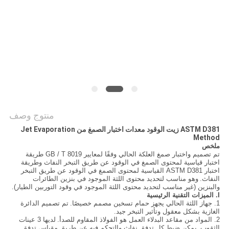
سياسة
الخصوصية
منتوج وصف
ASTM D381 زيت الوقود معدات اختبار الصمغ من Jet Evaporation
Method
ملخص
تم تصميم واختبار صمغ العلكة الحالي وفقًا لمعايير GB / T 8019 طريقة
اختبار قياسية لمحتوى الصمغ في الوقود عن طريق التبخر النفاث وطريقة
اختبار ASTM D381 القياسية لمحتوى الصمغ في الوقود عن طريق التبخر
النفاث.
وهو مناسب لتحديد محتوى اللثة الموجود في بنزين الطائرات
والبنزين (غير مناسب لتحديد محتوى اللثة الموجود في وقود التوربين الطيار).
I. الميزات التقنية الرئيسية
1. جهاز اللثة الحالي يجهز حمام تسخين مصمم خصيصًا.
تم تصميم الدائرة
الغازية بشكل معقول وتأثير التبخر جيد.
2. المواد من مقاعد البدلاء العمل هو الفولاذ المقاوم للصدأ.
لديها 3 عينات
الثقوب.
يمكن ضبط كل تدفق نفاث والتحكم فيه عن طريق مقياس تدفق