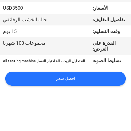
جولة
الأسعار:
USD3500
في
تفاصيل التغليف:
حالة الخشب الرقائقي
المعمل
وقت التسليم:
15 يوم
اتصل
القدرة على
مجموعات 100 شهريا
العرض:
بنا
تسليط الضوء:
,
آلة تحليل الزيت ، آلة اختبار النفط
oil testing machine
أخبار
افضل سعر
اطلب
اقتباس
خريطة
الموقع