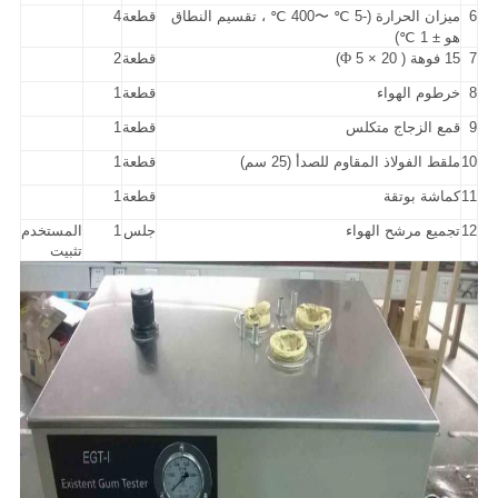
6
ميزان الحرارة (-5 ℃ 〜400 ℃ ، تقسيم النطاق
قطعة
4
هو ± 1 ℃)
7
15 فوهة (
5 × 20)
Φ
قطعة
2
8
خرطوم الهواء
قطعة
1
9
قمع الزجاج متكلس
قطعة
1
10
ملقط الفولاذ المقاوم للصدأ (25 سم)
قطعة
1
11
كماشة بوتقة
قطعة
1
12
تجميع مرشح الهواء
جلس
1
المستخدم
تثبيت