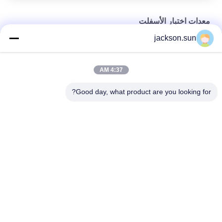
معدات اختبار الأسفلت
jackson.sun
جهاز اختبار اللزوجة بروكفيلد فيزفيتير
معدات مختبر الأسفلت لفيلم رقيق للفحوصات
4:37 AM
أدوات اختبار القار اختبار الاستقرار مارشال الجهاز
Good day, what product are you looking for?
فئات شعبية
جميع
الرأسي القابلية 
حالة التهابيّة يختبر 
للاشتعال تستر
تجهيز
أفقيّ حالة التهابيّة 
النار معدات الاختبار
مخبار
بيئيّ إختبار غرفة
مواد البناء النار اختبار