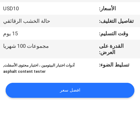
جولة
الأسعار:
USD10
في
تفاصيل التغليف:
حالة الخشب الرقائقي
المعمل
وقت التسليم:
15 يوم
اتصل
القدرة على
مجموعات 100 شهريا
العرض:
بنا
تسليط الضوء:
,
أدوات اختبار البيتومين ، اختبار محتوى الأسفلت
asphalt content tester
أخبار
افضل سعر
اطلب
اقتباس
خريطة
الموقع