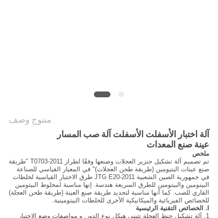
سياسة
الخصوصية
منتوج وصف
آلة اختبار الأسفلت الأسفلت آلة صب المسار
عينة صنع المعدات
ملخص
تم تصميم آلة تشكيل جنزير العجلات وصنعها وفقًا لطراز T0703-2011 "طريقة
صنع عينات البتيومين (طريقة طحن العجلات)" في المعيار القياسي للصناعة
في جمهورية الصين الشعبية JTG E20-2011 طرق الاختبار القياسية لخلطات
البيتومين والبيتومين للطرق السريعة هندسة.
إنها مناسبة لمخلوط البيتومين
القاري للصب. كما أنها مناسبة لتحديد طريقة صنع العينة (طريقة طحن العجلة)
للخصائص الفيزيائية والميكانيكية الأخرى للخلطات البيتومينية.
I. الخصائص التقنية الرئيسية
1. آلة تشكيل جنط العجلة تتبنى هيكل نوع الدور. و مواصفات وضع الاختبار