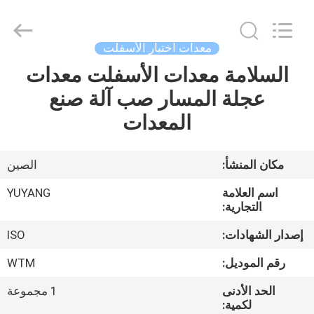
DONGGUAN
YUYANG
INSTRUMENT
CO.,
LTD.
معدات اختبار الأسفلت
All
Rights
السلامة معدات الأسفلت معدات
مسكن
Reserved.
عجلة المسار صب آلة صنع
منتجات
المعدات
عرض
مكان المنشأ:
الصين
الواقع
اسم العلامة
YUYANG
الافتراضي
التجارية:
إصدار الشهادات:
ISO
معلومات
رقم الموديل:
WTM
عنا
الحد الأدنى
1 مجموعة
لكمية: