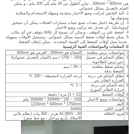
هي 300mm * 300mm ، تباين الطول من 30 ملم إلى 100 ملم ، و يمكن
القيام بالتعديل بشكل عشوائي.
2. آلية القابض لتركيب وضع الاختبار متقدمة وسهلة الاستخدام والسلامة
وموثوق بها.
3. إن طريقة اختبار معدات صنع عينات مسارات العجلات يمكن أن تتمحور
أوتوماتيكيا ، أي تعديل بعد تركيب وضع الاختبار.
4. اضغط على زر التوقف ، ويمكن أن تسمح لل dolly تتوقف في أي مكان.
5. يمكن ضبط أوقات ضغط الدمية بشكل عشوائي ، وتسجيل الأوقات بسهولة
.عندما تصل أوقات الضغط إلى القيمة المحددة ، يمكن إيقاف الضغط.
II.
المعلمات والمواصفات الفنية الرئيسية
مواصفات ترس مطحنة
الشعاع هو 500mm ، العرض هو 300mm
1
نطاق التحكم في تحميل
(200 ~ 700) / سم (القيام بالتعديل عشوائيا)
2
دس ترس الطاحونة
يتحكم ضغط مطحنة
+ 3N / سم
3
الضغط بدقة
نطاق التحكم في درجة
درجة الحرارة المحيطة ~ 200 ℃
4
الحرارة الطائر متر
دقة التحكم في درجة
+ 3 ℃
5
حرارة الطائر الموزع
أوقات الضغط
(12 + 1) مرة / دقيقة
6
مواصفات وضع الاختبار
300MM * 300MM * (30 ~ 100) ملم
7
البعد
1216mm * 640mm * 1750mm
8
الوزن الكلي
500KG
9
مزود الطاقة
AC380V ، 50 هرتز ، 300 وات (نظام ثلاثي
10
الأسلاك بأربع مراحل ، مع خط صفر)