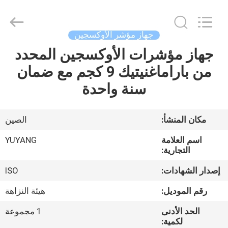
DONGGUAN
YUYANG
INSTRUMENT
CO.,
LTD.
جهاز مؤشر الأوكسجين
All
Rights
جهاز مؤشرات الأوكسجين المحدد
مسكن
Reserved.
من باراماغنيتيك 9 كجم مع ضمان
منتجات
سنة واحدة
عرض
مكان المنشأ:
الصين
الواقع
اسم العلامة
YUYANG
الافتراضي
التجارية:
إصدار الشهادات:
ISO
معلومات
رقم الموديل:
هيئة النزاهة
عنا
الحد الأدنى
1 مجموعة
لكمية: