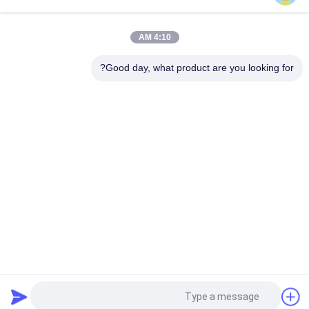
IEC 60754 25A جهاز اختبار مؤشر الأوكسجين ، جهاز اختبار القابلية
للاشتعال PLC
4:10 AM
معدات إطفاء آلة اللحام الخالية من الأكسيد عالية التردد 15kw
Good day, what product are you looking for?
فئات شعبية
جميع
الرأسي القابلية 
حالة التهابيّة يختبر 
للاشتعال تستر
تجهيز
أفقيّ حالة التهابيّة 
النار معدات الاختبار
مخبار
بيئيّ إختبار غرفة
مواد البناء النار اختبار
آلة التسخين التعريفي
جهاز اختبار الشد
طلب اقتباس