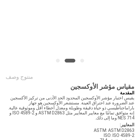
سياسة
الخصوصية
منتوج وصف
مقياس مؤشر الأوكسجين
المقدمة
يقيس اختبار مؤشر الأوكسجين المحدود الحد الأدنى من تركيز الأكسجين
عند الضرورة عند احتراق العينة. مستشعر الأوكسجين هو جهاز
باراماجناطيسي ذو حياة دقيقة وطويلة ومعدل أخطاء أقل وموثوقية عالية.
إنه متوافق تمامًا مع معايير المعايير مثل ASTM D2863 و ISO 4589-2 و
NES 714 وما إلى ذلك.
المعايير:
ASTM: ASTM D2863
ISO: ISO 4589-2