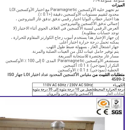
متنوعه: متنوعه 714
الميزات
تم تجهيز خلية الأوكسجين Paramagnetic مع اختبار الأوكسجين LOI
محدود لتقييم مستويات الأوكسجين دقيقة (<0.1 ٪).
هذا اختبار خطاب النوايا اختبار رقمي تدفق تدفق غاز النيتروجين ،
إجمالي تدفق الأكسجين والنيتروجين.
العرض الرقمي لنسبة الأكسجين في الغلاف الجوي أثناء الاختبار (لا
توجد حسابات مطلوبة).
إن جهاز الإختبار هذا يستخدم أنبوب زجاج الكوارتز المقاوم للحرارة ،
يمكنه تحمل درجة حرارة اختبار أعلى.
جهاز اشتعال الغاز ، بسهولة ضبط طول اللهب.
يتم توفير حامل عينات لكل من العينات الصلبة والمرنة.
مسار غاز مختصرة للاستجابة السريعة.
مستشعر الأوكسجين Paramagnetic: المدى: 0 إلى 100 ٪ الأوكسجين
التكرار (نموذجي): ± 0.1٪ أكسجين
الخطية (نموذجي): ± 0.1 ٪ الأوكسجين
متطلبات التثبيت من
مقياس الأكسجين المحدود عداد اختبار LOI جهاز ISO
4589-2
الكهرباء
110V AC 60Hz / 230V AC 50Hz
درجة الحرارة المحيطة
تعمل من 10 درجة مئوية إلى 35 درجة مئوية
إمدادات الغاز
الأكسجين والنيتروجين والبروبان