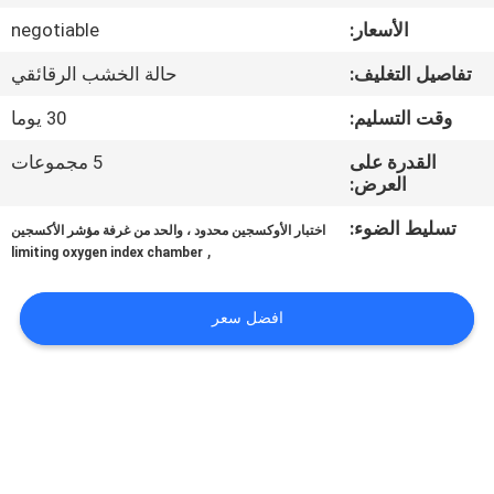
جولة
الأسعار:
negotiable
في
تفاصيل التغليف:
حالة الخشب الرقائقي
المعمل
وقت التسليم:
30 يوما
اتصل
القدرة على
5 مجموعات
العرض:
بنا
تسليط الضوء:
اختبار الأوكسجين محدود ، والحد من غرفة مؤشر الأكسجين
,
limiting oxygen index chamber
أخبار
افضل سعر
اطلب
اقتباس
خريطة
الموقع