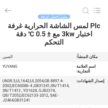
DONGGUAN
YUYANG
INSTRUMENT
CO.,
LTD.
بيئيّ إختبار غرفة
All
Rights
Plc لمس الشاشة الحرارية غرفة
مسكن
Reserved.
اختبار 3kw مع ± 0.5 ℃ دقة
منتجات
التحكم
عرض
مكان المنشأ:
الصين
الواقع
اسم العلامة
YUYANG
الافتراضي
التجارية:
إصدار الشهادات:
UN38.3,UL1642,UL2054,GB 8897.4-
2002,IEC60086-4 ,GB31241,SN/T1414,
معلومات
SN/T1413 , YD1628, GJB2374,
عنا
QB/T2052,IEC62133-2012, SAE-
J2464,GB31241