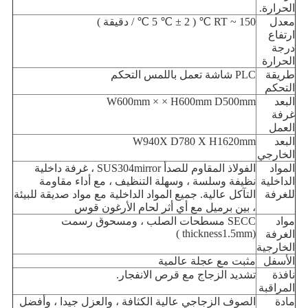
الحرارة.
معدل
150 ℃
~
RT
(
5 ℃ ± 2 ℃ / دقيقة
)
ارتفاع
درجة
الحرارة
طريقة
PLC شاشة تعمل باللمس التحكم
التحكم
البعد
W600mm × × H600mm D500mm
غرفة
العمل
البعد
W940X D780 X H1620mm
الخارجي
المواد
الفولاذ المقاوم للصدأ SUS304mirror
،
غرفة داخلية
الداخلية
نظيفة وسلسة ، وسهلة التنظيف ، مع أداء مقاومة
للغرفة
التآكل عالية. جميع المواد الداخلية مع مواد صديقة للبيئة
، بين برميل مع أي أثر لحام الأرغون قوس
مواد
SECC مسطحات الصلب
،
ومسحوق رسمت
)
(thickness1.5mm
الغرفة
الخارجية
الأسفل
مثبت مع عجلة عالمية
نافذة
تشديد الزجاج مع قرص الانفجار.
المراقبة
مادة
الصوف الزجاجي عالية الكثافة ، والعزل جيدا ، وأفضل