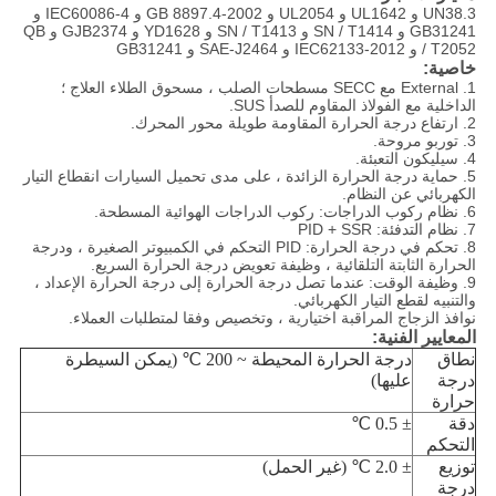
UN38.3 و UL1642 و UL2054 و GB 8897.4-2002 و IEC60086-4 و
GB31241 و SN / T1414 و SN / T1413 و YD1628 و GJB2374 و QB
/ T2052 و IEC62133-2012 و SAE-J2464 و GB31241
خاصية:
1. External مع SECC مسطحات الصلب ، مسحوق الطلاء العلاج ؛
الداخلية مع الفولاذ المقاوم للصدأ SUS.
2. ارتفاع درجة الحرارة المقاومة طويلة محور المحرك.
3. توربو مروحة.
4. سيليكون التعبئة.
5. حماية درجة الحرارة الزائدة ، على مدى تحميل السيارات انقطاع التيار
الكهربائي عن النظام.
6. نظام ركوب الدراجات: ركوب الدراجات الهوائية المسطحة.
7. نظام التدفئة: PID + SSR
8. تحكم في درجة الحرارة: PID التحكم في الكمبيوتر الصغيرة ، ودرجة
الحرارة الثابتة التلقائية ، وظيفة تعويض درجة الحرارة السريع.
9. وظيفة الوقت: عندما تصل درجة الحرارة إلى درجة الحرارة الإعداد ،
والتنبيه لقطع التيار الكهربائي.
نوافذ الزجاج المراقبة اختيارية ، وتخصيص وفقا لمتطلبات العملاء.
المعايير الفنية:
نطاق
درجة الحرارة المحيطة
~
200 ℃ (يمكن السيطرة
درجة
عليها)
حرارة
دقة
± 0.5 ℃
التحكم
توزيع
± 2.0 ℃ (غير الحمل)
درجة