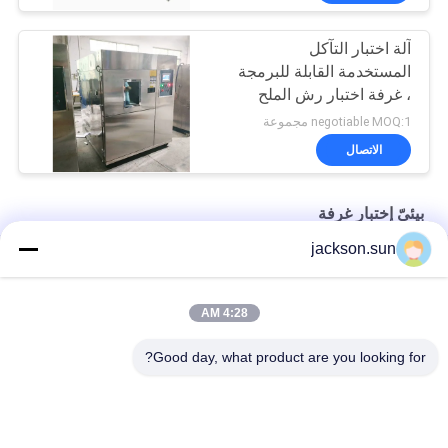
آلة اختبار التآكل
المستخدمة القابلة للبرمجة
، غرفة اختبار رش الملح
AC220V
negotiable MOQ:1 مجموعة
الاتصال
بيئيّ إختبار غرفة
jackson.sun
غرفة الاختبار البيئي بالمياه المبردة 50 هرتز
تعديل PID 0.15kpa غرفة الاختبار البيئي
4:28 AM
فرن تجفيف حراري SS Biochemicalm 200 ℃
Good day, what product are you looking for?
فئات شعبية
جميع