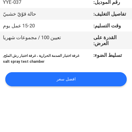
رقم الموديل:
YYE-037
جولة
في
تفاصيل التغليف:
حالة قوّيّ خشبيّ
المعمل
وقت التسليم:
15-20 عمل يوم
القدرة على
تعيين 100 / مجموعات شهريا
اتصل
العرض:
بنا
تسليط الضوء:
,
غرفة اختبار الصدمة الحرارية ، غرفة اختبار رش الملح
salt spray test chamber
أخبار
افضل سعر
اطلب
اقتباس
خريطة
الموقع