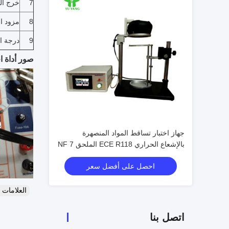
7
خرج الت
8
مزود ا
9
درجة ا
صور أداة اخت
جهاز اختبار تساقط المواد المنصهرة
بالإشعاع الحراري ECE R118 الملحق 7 NF
P92 505
احصل على أفضل سعر
العلامات
اتصل بنا