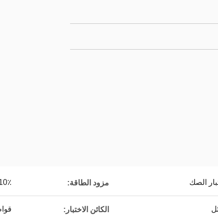
بار الصك
10٪
مزود الطاقة:
ل
قواط
الكائن الاختبار: