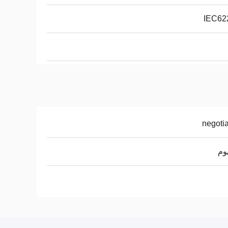
IEC62
negoti