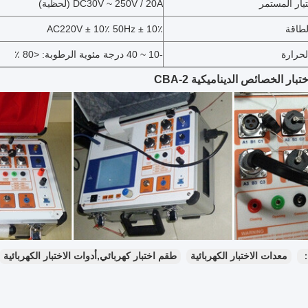
يار المستمر
DC30V ~ 250V / 20A (لحظية)
لطاقة
AC220V ± 10٪ 50Hz ± 10٪
لحرارة
-10 ~ 40 درجة مئوية الرطوبة: <80 ٪
بار الخصائص الديناميكية CBA-2
：
معدات الاختبار الكهربائية
طقم اختبار كهربائي,أدوات الاختبار الكهربائية