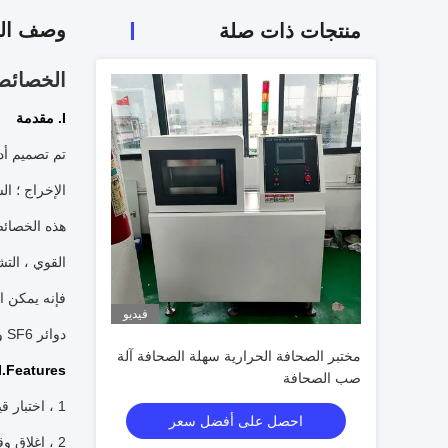
وصف الم
منتجات ذات صلة
الخصائص 
I. مقدمة
تم تصميم أدا
الإخراج ؛
ال
هذه الخصائص 
القوي ، الت
فإنه يمكن ا
فيديو
دوائر SF6 وهلم جرا.
مختبر الصحافة الحرارية سهلة الصحافة آلة
II.Features
صب الصحافة
1 ، اختبار قياسي من اختبار الكسارة الدائرية: IEC62271
احصل على أفضل سعر
2 ، إغلاق وقياس وقت الفتح من 12 قناة