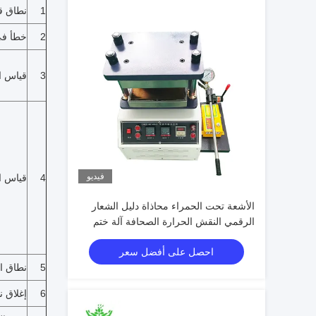
1
نطاق ق
2
خطأ في
3
قياس ا
فيديو
4
قياس ا
الأشعة تحت الحمراء محاذاة دليل الشعار
الرقمي النقش الحرارة الصحافة آلة ختم
الساخنة
احصل على أفضل سعر
5
نطاق ا
6
إغلاق 