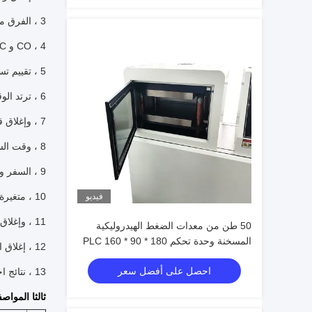
3 ، الفرق ماكس من إغلاق أو فتح وقت القياس من ثلاث مراحل
4 ، CO و OC قياس الوقت يمكن أن يتم أيضا عن طريق أداة اختبار characterisitc ديناميكية.
5 ، تقييم تسلسل عملية التقييم
6 ، ترتد الوقت وقياس تردد إغلاق الكسارة
7 ، وإغلاق قواطع دوائر وفتح قياس السرعة
8 ، وقت السفر ، منحنى لفائف الوقت الحالي لقياس عملية قاطع الدائرة
9 ، السفر وتخليص قياس قاطع الدائرة
10 ، متغيرة العاصمة قاطع الدائرة عملية امدادات الطاقة
فيديو
11 ، وإغلاق قيمة المقاومة قوس وقياس الوقت المتصل
50 طن من معدات الضغط الهيدروليكية
المسخنة وحدة تحكم PLC 160 * 90 * 180
12 ، إغلاق الوقت ووقت الافتتاح لقياس الجرافيت قواطع دوائر
سم
احصل على أفضل سعر
13 ، نتائج اختبار الطباعة بواسطة طابعة المدمج في اختبار الخصائص الديناميكية.
ثالثا المواص