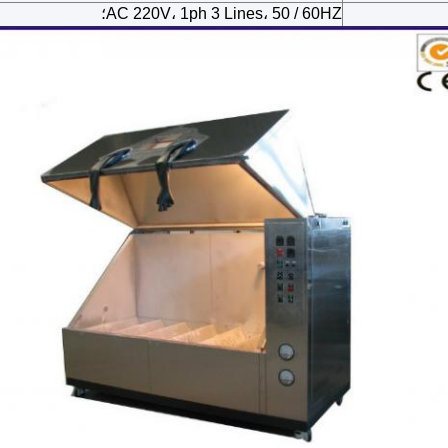
AC 220V، 1ph 3 Lines، 50 / 60HZ؛