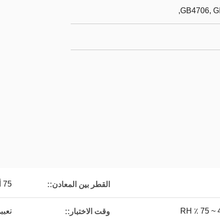
GB4706, G
75 أسلاك (ميكرون)
القطر بين المعادن::
تعيين
وقت الاختبار::