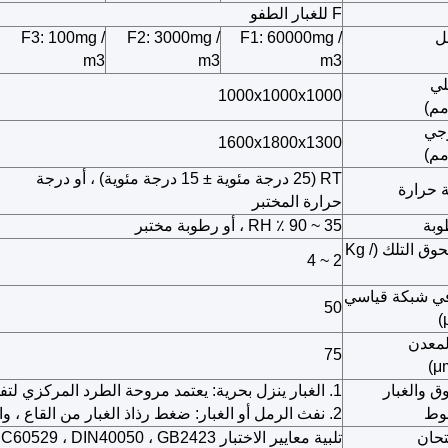
F للغبار الطفو
ل
F1: 60000mg /
F2: 3000mg /
F3: 100mg /
m3
m3
m3
لي
1000x1000x1000
رجي
1600x1800x1300
RT (25 درجة مئوية ±
15 درجة مئوية) ، أو درجة
 حرارة
حرارة المختبر
وبة
35 ~ 90 ٪ RH ، أو رطوبة مختبر
جرعة مسحوق التلك (Kg /
2 ~ 4
ي شبكة قياسي
50
لمعدن
75
ق والغبار
1. الغبار ينزل بحرية: يعتمد مروحة الطرد المركزي
لتف
وط
2. نفث الرمل أو الغبار: ضغط رذاذ الغبار من القاع ، والضغط متعدد الخطوات قابل للتعديل
تحان
تلبية معايير الاختبار JIS ، ISO ، IEC60529 ، DIN40050 ، GB2423