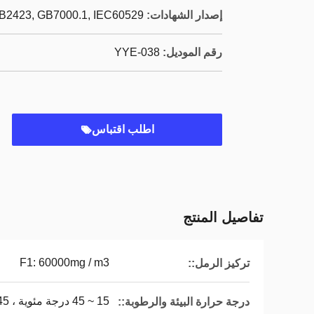
إصدار الشهادات:
B2423, GB7000.1, IEC60529,
رقم الموديل:
YYE-038
اطلب اقتباس
تفاصيل المنتج
F1: 60000mg / m3
تركيز الرمل::
15 ~ 45 درجة مئوية ، 45 ~ 75 ٪ RH
درجة حرارة البيئة والرطوبة::