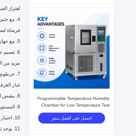
اهتزاز الغب
4. مع ختم باب غرفة جيدة ، لديه قفل الجهاز ونافذة مراقبة الزجاج. هناك مصباح والغبار
فرشاة لضما
5. مع جهاز نفخ الغبار القوي والهزاز لضمان المعلومات لكل ضربة.
6. تعميم جهاز تزويد الهواء: محول التردد ومحرك الضغط العالي لضمان حجم الهواء
مزيد من ال
7. خرطوم الهواء القوي المقاوم للصدأ ذو القطر الكبير ، المغطى بجهاز التسخين ، يمكنه تسخين وتجفيف الاختبار
غبار الغرفة
8. مقبض المضادة للانفجار ، عملية سهلة ، قوي ودائم.
Programmable Temperature Humidity
Chamber for Low Temperature Test
9. المستوردة عالية الدقة الالكترونية استشعار درجة الحرارة والرطوبة ومستشعر سرعة الهواء.
with Humidity Fluctuation ±0.1%R.H.
10. اختبار عينة اختبار جهاز الضغط التفاضلي ، يمكن ضبط معدل الضخ بحرية وفقا لعينة التحقيق.
احصل على أفضل سعر
11. يوجد ثقب إختبار ψ50mm في الغرفة اليسرى ومجهز بغطاء المنفذ ومقبس السليكون الجلدي.