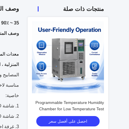
وصف الم
منتجات ذات صلة
35 ~ 90٪ RH السيارات المركبة البيئية العائمة الغبار الغبار الرمال اختبار الغرفة 50um
وصف المنت
معدات المخت
المنزلية ، 
المصابيح و
مناسبة لاخت
خاصية:
Programmable Temperature Humidity
1. شاشة LCD تعمل باللمس قابلة للبرمجة آلة اختبار الغبار المادة الداخلية: الفولاذ المقاوم للصدأ (SUS # 304)
Chamber for Low Temperature Test
with Humidity Fluctuation ±0.1%R.H.
2. شاشة LCD تعمل باللمس برمجة الغبار آلة اختبار المواد الخارجية: لوحة مسحوق الطلاء الصلب
احصل على أفضل سعر
3. غرفة اختبار الغبار تستخدم شاشة التحكم القابلة للبرمجة المستوردة التي تعمل باللمس ، يمكن التحكم في تهب محرك الغبار ،