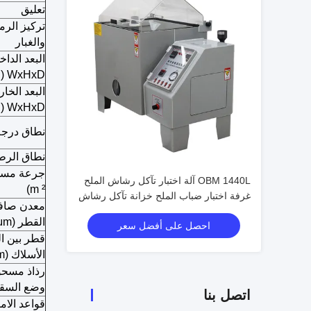
تعليق
تركيز الرم
والغبار
البعد الداخ
WxHxD (مم)
البعد الخا
WxHxD (مم)
نطاق درجة
نطاق الرط
OBM 1440L آلة اختبار تآكل رشاش الملح
m ²)
غرفة اختبار ضباب الملح خزانة تآكل رشاش
معدن صاف
الملح
القطر
(μm)
احصل على أفضل سعر
قطر بين ا
الأسلاك
(μm)
رذاذ مسحو
وضع السق
اتصل بنا
قواعد الام