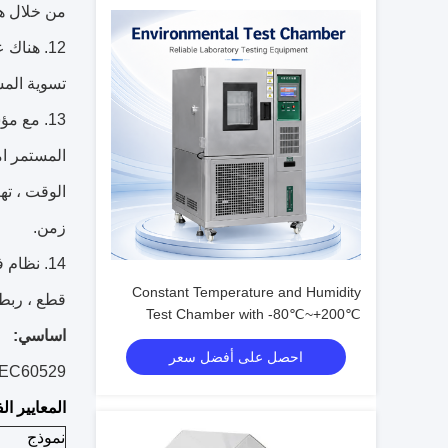
من خلال هذ
12. هناك عجلات مع معدات الفرامل وتثبيت لوحة القدم لجعل الجهاز سهل التشغيل و
تسوية الم
13. مع مؤشر الجهد الحالي ، مجهزة مع السلطة المقابلة DC12V عينة ، DC24V / 20 a ، الفاصل الزمني ،
المستمر ام
الوقت ، ته
زمن.
14. نظام فراغ: مجهزة متر الضغط ، والترشيح الهواء ، ونظام إزالة الرطوبة الغبار ، وتنظيم الثلاثي
Constant Temperature and Humidity
قطع ، ربط 
Test Chamber with -80℃~+200℃
اساسي:
Range, 20%~98% R.H. Humidity, and
احصل على أفضل سعر
Eco-friendly R23/R404A Refrigerant
IEC60529،
المعايير الف
نموذج