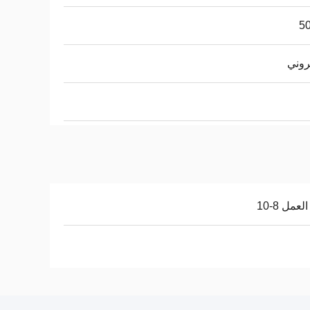
5
روني
لعمل 8-10