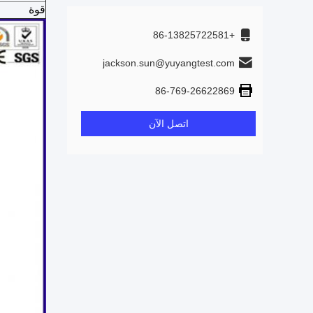
قوة
+86-13825722581
jackson.sun@yuyangtest.com
86-769-26622869
اتصل الآن