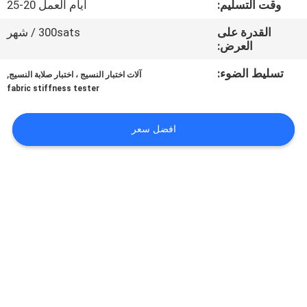
وقت التسليم:
أيام العمل 20-25
جولة
في
القدرة على
300sats / شهر
العرض:
المعمل
تسليط الضوء:
,
آلات اختبار النسيج ، اختبار صلابة النسيج
fabric stiffness tester
اتصل
بنا
افضل سعر
أخبار
اطلب
اقتباس
خريطة
الموقع