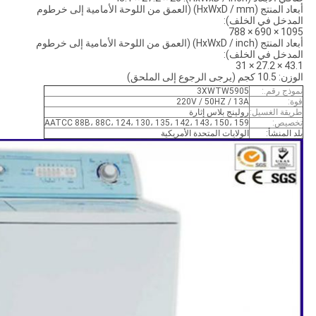
أبعاد المنتج (HxWxD / mm) (العمق من اللوحة الأمامية إلى خرطوم
المدخل في الخلف):
1095 × 690 × 788
أبعاد المنتج (HxWxD / inch) (العمق من اللوحة الأمامية إلى خرطوم
المدخل في الخلف):
43.1 × 27.2 × 31
الوزن: 10.5 كجم (يرجى الرجوع إلى الملحق)
نموذج رقم.:
3XWTW5905
قوة:
220V / 50HZ / 13A
طريقة الغسيل:
رولينج بلاس إثارة
تخصيص:
AATCC 88B، 88C، 124، 130، 135، 142، 143، 150، 159
بلد المنشأ:
الولايات المتحدة الأمريكية