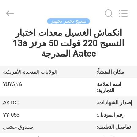
DONGGUAN
YUYANG
INSTRUMENT
CO.,
LTD.
نسيج يختبر تجهيز
All
Rights
انكماش الغسيل معدات اختبار
مسكن
Reserved.
النسيج 220 فولت 50 هرتز 13a
منتجات
Aatcc المدرجة
عرض
مكان المنشأ:
الولايات المتحدة الأمريكية
الواقع
اسم العلامة
YUYANG
الافتراضي
التجارية:
إصدار الشهادات:
AATCC
معلومات
رقم الموديل:
YY-055
عنا
تفاصيل التغليف:
صندوق خشبي