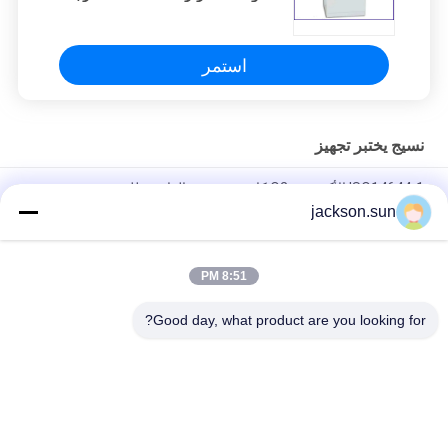
استمر
نسيج يختبر تجهيز
ISO14644-1 الأكسجين O2 كاشف تسرب الغاز محلل تذوب - مرشح
القماش في مهب الغبار اختبار الوجه واقية للكشف عن النسيج
jackson.sun
ASTM D5362 معدات اختبار النسيج / كيس فول القماش Snagging
للمقاومة الفاحص 215mmx115mm
8:51 PM
عينة الحزام الناقل الحزام الساخن آلة الكبريت 1.5KW 220V / 380V
Good day, what product are you looking for?
فئات شعبية
جميع
الرأسي القابلية 
حالة التهابيّة يختبر 
للاشتعال تستر
تجهيز