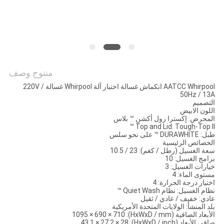
سياسة
الخصوصية
منتوج وصف
AATCC Whirpool انكماش غسالة اختبار آلة Whirpool غسالة 220V /
50Hz / 13A
التصميم
اللون الابيض
المحرض: إكسترا رول أكشن ™ بلاس
Top and Lid: Tough-Top ll ™
طبل: DURAWHITE ™ على نحو سلس
الخصائص الرئيسية
سعة الغسيل (رطل / كغم): 23 / 10.5
برامج الغسيل: 10
خيارات الغسيل: 3
مستوى الماء: 4
اختيار درجة الحرارة: 4
نظام الغسيل: نظام Quiet Wash ™
عادي: خفيف / عادي / ثقيل
بلد المنشأ: الولايات المتحدة الأمريكية
الأبعاد الصافية (HxWxD / mm): 1095 × 690 × 710
صافي الأبعاد (HxWxD / inch): 43.1 × 27.2 × 28