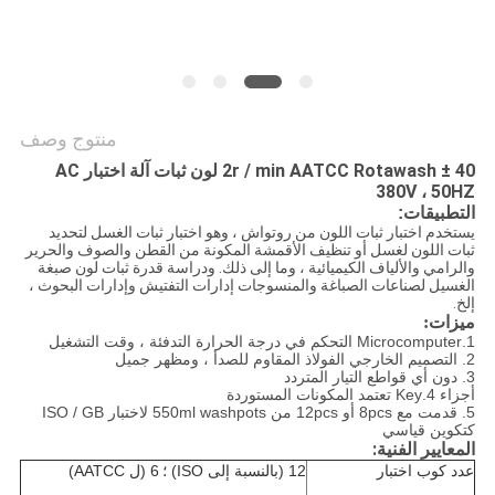
سياسة
الخصوصية
منتوج وصف
40 ± 2r / min AATCC Rotawash لون ثبات آلة اختبار AC
380V ، 50HZ
التطبيقات:
يستخدم اختبار ثبات اللون من روتواش ، وهو اختبار ثبات الغسل لتحديد
ثبات اللون لغسل أو تنظيف الأقمشة المكونة من القطن والصوف والحرير
والرامي والألياف الكيميائية ، وما إلى ذلك. ودراسة قدرة ثبات لون صبغة
الغسيل لصناعات الصباغة والمنسوجات إدارات التفتيش وإدارات البحوث ،
إلخ.
ميزات:
1.Microcomputer التحكم في درجة الحرارة التدفئة ، وقت التشغيل
2. التصميم الخارجي الفولاذ المقاوم للصدأ ، ومظهر جميل
3. دون أي قواطع التيار المتردد
أجزاء 4.Key تعتمد المكونات المستوردة
5. قدمت مع 8pcs أو 12pcs من 550ml washpots لاختبار ISO / GB
كتكوين قياسي
المعايير الفنية:
عدد كوب اختبار
12 (بالنسبة إلى ISO) ؛
6 (ل AATCC)