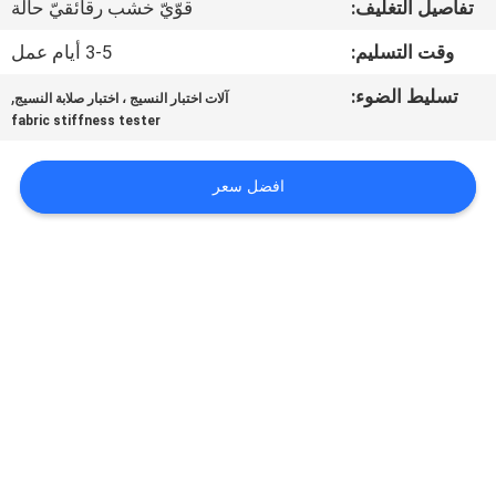
تفاصيل التغليف:
قوّيّ خشب رقائقيّ حالة
جولة
في
وقت التسليم:
3-5 أيام عمل
المعمل
تسليط الضوء:
,
آلات اختبار النسيج ، اختبار صلابة النسيج
fabric stiffness tester
اتصل
افضل سعر
بنا
أخبار
اطلب
اقتباس
خريطة
الموقع