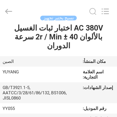
DONGGUAN
YUYANG
INSTRUMENT
CO.,
LTD.
نسيج يختبر تجهيز
All
Rights
AC 380V اختبار ثبات الغسيل
مسكن
Reserved.
بالألوان 40 ± 2r / Min سرعة
منتجات
الدوران
عرض
مكان المنشأ:
الصين
الواقع
اسم العلامة
YUYANG
الافتراضي
التجارية:
إصدار الشهادات:
GB/T3921.1-5,
AATCC/3/28/61/86/132, BS1006,
معلومات
JISL0860
عنا
رقم الموديل:
YY055