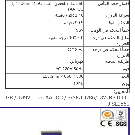
اختبار حجم الكأس
550 مل (للحصول على ISO) ؛ 1200ml (ل
AATCC)
سرعة الدوران
40 ± 2R / دقيقة
التحكم بالوقت
99.9 دقيقة
خطأ التحكم في الوقت
<5S
نطاق التحكم في درجة
0 ~ 100 درجة مئوية
الحرارة
خطأ التحكم في درجة
<± 2 ° C
الحرارة
طريقة التدفئة
كهربائي
قوة
AC 220V 50Hz
البعد
836 × 660 × 1150mm
وزن
120K
المعايير:
GB / T3921.1-5، AATCC / 3/28/61/86/132، BS1006،
JISL0860