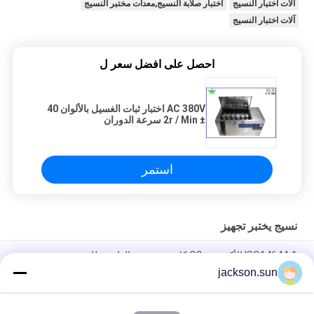
آلات اختبار النسيج
اختبار صلابة النسيج,معدات مختبر النسيج
آلات اختبار النسيج
احصل على افضل سعر ل
AC 380V اختبار ثبات الغسيل بالألوان 40
± 2r / Min سرعة الدوران
استمر
نسيج يختبر تجهيز
ISO14644-1 الأكسجين O2 كاشف تسرب الغاز محلل تذوب - مرشح
القماش في مهب الغبار اختبار الوجه واقية للكشف عن النسيج
jackson.sun
ASTM D5362 معدات اختبار النسيج / كيس فول القماش Snagging
للمقاومة الفاحص 215mmx115mm