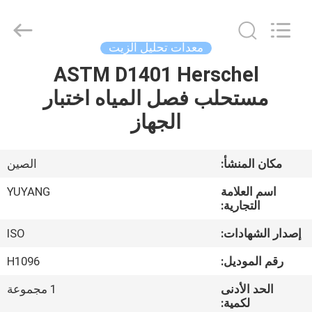
DONGGUAN
YUYANG
INSTRUMENT
CO.,
LTD.
معدات تحليل الزيت
All
Rights
ASTM D1401 Herschel
مسكن
Reserved.
مستحلب فصل المياه اختبار
منتجات
الجهاز
عرض
مكان المنشأ:
الصين
الواقع
اسم العلامة
YUYANG
الافتراضي
التجارية:
إصدار الشهادات:
ISO
معلومات
رقم الموديل:
H1096
عنا
الحد الأدنى
1 مجموعة
لكمية: