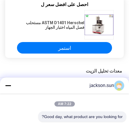
احصل على افضل سعر ل
ASTM D1401 Herschel مستحلب
فصل المياه اختبار الجهاز
استمر
معدات تحليل الزيت
ASTM D1266 تحليل الزيت معدات البنزين والكيروسين محتوى
jackson.sun
الكبريت تستر طريقة المصباح
ASTM D1881 معدات تحليل الزيت لمبرد المحرك
7:22 AM
دليل PMCC كأس فلاش نقطة قياس أداة ASTM D93 العرض الرقمي
Good day, what product are you looking for?
فئات شعبية
جميع