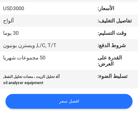
جولة
الأسعار:
USD3000
في
تفاصيل التغليف:
ألواح
المعمل
وقت التسليم:
30 يوما
اتصل
شروط الدفع:
L/C, T/T, ويسترن يونيون
بنا
القدرة على
50 مجموعات شهريا
العرض:
أخبار
تسليط الضوء:
,
آلة تحليل الزيت ، معدات تحليل النفط
oil analyzer equipment
اطلب
افضل سعر
اقتباس
خريطة
الموقع