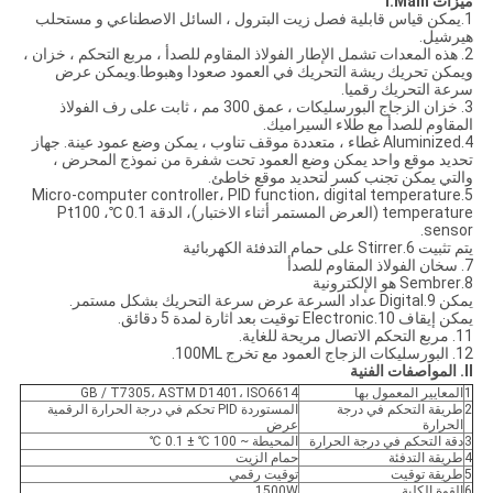
ميزات I.Main
1.يمكن قياس قابلية فصل زيت البترول ، السائل الاصطناعي و مستحلب
هيرشيل.
2. هذه المعدات تشمل الإطار الفولاذ المقاوم للصدأ ، مربع التحكم ، خزان ،
ويمكن تحريك ريشة التحريك في العمود صعودا وهبوطا.ويمكن عرض
سرعة التحريك رقميا.
3. خزان الزجاج البورسليكات ، عمق 300 مم ، ثابت على رف الفولاذ
المقاوم للصدأ مع طلاء السيراميك.
4.Aluminized غطاء ، متعددة موقف تناوب ، يمكن وضع عمود عينة. جهاز
تحديد موقع واحد يمكن وضع العمود تحت شفرة من نموذج المحرض ،
والتي يمكن تجنب كسر لتحديد موقع خاطئ.
5.Micro-computer controller، PID function، digital temperature
temperature (العرض المستمر أثناء الاختبار)، الدقة 0.1 ℃، Pt100
sensor.
يتم تثبيت 6.Stirrer على حمام التدفئة الكهربائية
7. سخان الفولاذ المقاوم للصدأ
8.Sembrer هو الإلكترونية
يمكن 9.Digital عداد السرعة عرض سرعة التحريك بشكل مستمر.
يمكن إيقاف 10.Electronic توقيت بعد اثارة لمدة 5 دقائق.
11. مربع التحكم الاتصال مريحة للغاية.
12. البورسليكات الزجاج العمود مع تخرج 100ML.
II. المواصفات الفنية
1
المعايير المعمول بها
GB / T7305، ASTM D1401، ISO6614
2
طريقة التحكم في درجة
المستوردة PID تحكم في درجة الحرارة الرقمية
الحرارة
عرض
3
دقة التحكم في درجة الحرارة
المحيطة ~ 100 ℃ ± 0.1 ℃
4
طريقة التدفئة
حمام الزيت
5
طريقة توقيت
توقيت رقمي
6
القوة الكلية
1500W