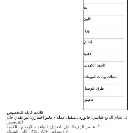
بند
اللون
وزن
اختيار
الاهلية
الجهد االكهربى
سجلات بيانات المبيعات
طرق التوصيل
تفتيش
قائمة قابلة للتخصيص:
1. نظام الدفع:
قياسي: فاتورة ، متقبل عملة / مغير اختياري: غير نقدي
قابل
للتخصيص.
2. عنصر الرف القابل للتعديل: التباعد ، الارتفاع ، الكمية.
3. الشبكة: 4G ، WIFI ، كابل الشبكة.