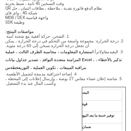
وقت التسخين 45 ثانية ، ضبط بحرية
نظام الدفع فاتورة نقدية ، ملاحظة ، بطاقات ائتمان ، حل QR
شبكة 4G ، واي فاي
واجهة قياسية MDB / DEX
وظيفة SDK
مواصفات المنتج:
1. الشحن: حركة أفقية مع شحنة آمنة.
2. درجة الحرارة: مجموعة واسعة من التحكم في درجة الحرارة ، يمكن
أن تجعل درجة الحرارة تسخن إلى 60 درجة مئوية.
3. البعيد
مقاولات
رأ:
استشارة المعلومات ، محاسبة الطرف الثالث ، عملية
المزامنة متعددة النوافذ ، تصدير جداول بيانات Excel ، تذكير بالأخطاء ،
س.
مراقبة المبيعات ، تكوين العملية ، التوزيع
خطة
4. إضاءة احترافية مدمجة لتجميل الأطعمة.
5. شاشة إعلان عشاء مقاس 27 بوصة ، وإرسال إعلانات إلى المحطة ،
وكسب المال عند بدء التشغيل.
البعد
قوة
توفير خدمة ما بعد البيع
دعم فني للفيديو ،
ضمان