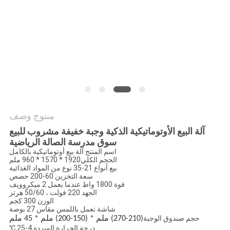
سياسة
الخصوصية
منتوج وصف
آلة البيع الأوتوماتيكية الذكية وجبة خفيفة مشروب للبيع
سوق مدرسة الصالة الرياضية
اسم المنتج آلة بيع أوتوماتيكية بالكامل
الحجم الكلي
1920 * 1570 * 960 ملم
بيع أنواع 21-35 نوع من المواد الغذائية
سعة التخزين 60-200 حصص
قوة 1800 واط عندما يعمل 2 ميكروويف
الجهد 220 فولت ، 50/60 هرتز
الوزن 300 كجم
شاشة تعمل باللمس مقاس 27 بوصة
حجم صندوق الوجبة
(210-270) ملم * (150-200) ملم * 45 ملم
درجة الحرارة المبردة 4-25 ℃