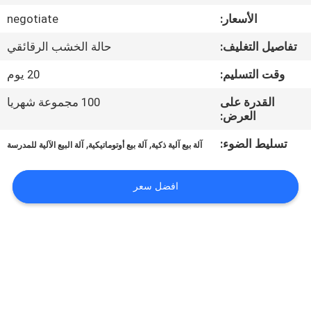
جولة
الأسعار:
negotiate
في
تفاصيل التغليف:
حالة الخشب الرقائقي
المعمل
وقت التسليم:
20 يوم
اتصل
القدرة على
100 مجموعة شهريا
العرض:
بنا
تسليط الضوء:
,
,
آلة بيع آلية ذكية
آلة بيع أوتوماتيكية
آلة البيع الآلية للمدرسة
أخبار
افضل سعر
اطلب
اقتباس
خريطة
الموقع