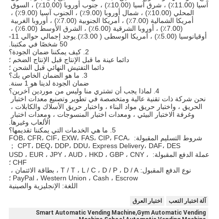
آسيا (11.00٪) ، شرق آسيا (10.00٪) ، جنوب أوروبا (10.00٪) ، السوق 
المحلي (10.00٪) ، شمال أوروبا (9.00٪) ، الجنوب آسيا (9.00٪) ، 
أمريكا الشمالية (7.00٪) ، أمريكا الجنوبية (7.00٪) ، أوروبا الغربية 
(7.00٪) ، أوروبا الشرقية (6.00٪) ، الشرق الأوسط (6.00٪) ، 
أوقيانوسيا (5.00٪) ، أمريكا الوسطى ( 3.00٪).يوجد إجمالي حوالي 11-
50 شخصًا في مكتبنا.
2. كيف يمكننا ضمان الجودة؟
دائما عينة ما قبل الإنتاج قبل الإنتاج الضخم ؛
دائما التفتيش النهائي قبل الشحن ؛
3. ما هو الضمان الخاص بك؟
ضمان الجودة لدينا هو 1 سنة.
4. لماذا يجب أن تشتري منا وليس من موردين آخرين؟
نحن شركة ذات تقنية عالية ومتخصصة في تطوير وتصنيع معدات اختبار 
الحريق ، واختبار حريق مواد البناء ، واختبار حريق الأسلاك والكابلات ، 
وغرفة الاختبار البيئي ، ومعدات اختبار المنسوجات ، ومعدات اختبار 
الألعاب وغيرها.
5. ما هي الخدمات التي يمكننا تقديمها؟
شروط التسليم المقبولة: FOB، CFR، CIF، EXW، FAS، CIP، FCA، 
CPT، DEQ، DDP، DDU، Express Delivery، DAF، DES ；
عملة الدفع المقبولة: USD ، EUR ، JPY ، AUD ، HKD ، GBP ، CNY ، 
CHF ؛
نوع الدفع المقبول: T / T ، L / C ، D / P ، D / A ، بطاقة الائتمان ، 
PayPal ، Western Union ، Cash ، Escrow ؛
اللغة: الإنجليزية والصينية
آلة اختبار التعب
اختبار العرق
Smart Automatic Vending Machine,Gym Automatic Vending