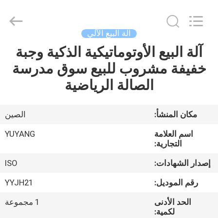
DONGGUAN
YUYANG
INSTRUMENT
CO.,
LTD.
آلة البيع الآلي
All
Rights
آلة البيع الأوتوماتيكية الذكية وجبة
مسكن
Reserved.
خفيفة مشروب للبيع سوق مدرسة
منتجات
الصالة الرياضية
عرض
مكان المنشأ:
الصين
الواقع
اسم العلامة
YUYANG
الافتراضي
التجارية:
إصدار الشهادات:
ISO
معلومات
رقم الموديل:
YYJH21
عنا
الحد الأدنى
1 مجموعة
لكمية: