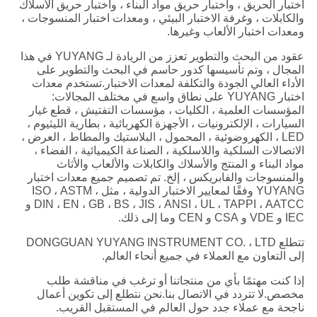
اختبار الحريق ، واختبار حريق مواد البناء ، واختبار حريق الأسلاك
والكابلات ، وغرفة الاختبار البيئي ، ومعدات اختبار المنسوجات ،
ومعدات اختبار الألعاب وغيرها.
عقود من البحث والتطوير تعزز من الريادة لـ YUYANG في هذا
المجال ، وتم تأسيسها كدور حاسم في البحث والتطوير على
الأداء العالي الجودة والتكلفة لمعدات الاختبار.تستخدم معدات
اختبار YUYANG على نطاق واسع في مختلف المجالات:
المؤسسات العلمية ، الكليات ، مؤسسات التفتيش ، قطع غيار
السيارات ، الإلكترونيات ، الأجهزة الكهربائية ، بطارية الليثيوم ،
LED ، الكهروضوئية ، المحمول ، البلاستيك والمطاط ، العرض ،
الاتصالات السلكية واللاسلكية ، الصناعة الكيميائية ، الفضاء ،
مواد البناء و المنتج والأسلاك والكابلات والألعاب والأثاث
والمنسوجات والفابريكس ، إلخ. تم تصميم جميع معدات اختبار
YUYANG وفقًا لمعايير الاختبار الدولية ، مثل ISO ، ASTM ،
DIN ، EN ، GB ، BS ، JIS ، ANSI ، UL ، TAPPI ، AATCC و
IEC و VDE و CSA و CEN وما إلى ذلك.
تتطلع DONGGUAN YUYANG INSTRUMENT CO. ، LTD
إلى التعاون مع العملاء في جميع أنحاء العالم.
إذا كنت مهتمًا بأي من منتجاتنا أو ترغب في مناقشة طلب
مخصص.لا تتردد في الاتصال بنا.نحن نتطلع إلى تكوين أعمال
ناجحة مع عملاء جدد حول العالم في المستقبل القريب.