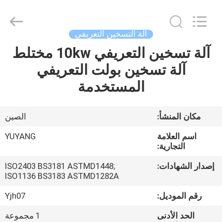
DONGGUAN
YUYANG
INSTRUMENT
CO.,
LTD.
آلة التسخين التعريفي
All
Rights
آلة تسخين التعريفي 10kw مختلط
مسكن
Reserved.
آلة تسخين بولت التعريفي
منتجات
المستخدمة
عرض
مكان المنشأ:
الصين
الواقع
اسم العلامة
YUYANG
الافتراضي
التجارية:
إصدار الشهادات:
ISO2403 BS3181 ASTMD1448;
ISO1136 BS3183 ASTMD1282A
معلومات
عنا
رقم الموديل:
Yjh07
الحد الأدنى
1 مجموعة