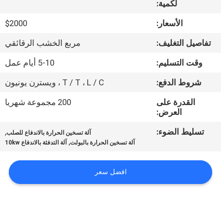
لكمية:
جولة
في
الأسعار:
$2000
المعمل
تفاصيل التغليف:
مربع الخشب الرقائقي
وقت التسليم:
5-10 أيام عمل
اتصل
شروط الدفع:
T / T ، L / C ، ويسترن يونيون
بنا
القدرة على
200 مجموعة شهريا
العرض:
أخبار
تسليط الضوء:
,
آلة تسخين الحرارة بالاندفاع للصلب
,
آلة تسخين الحرارة بالبولت
آلة التدفئة بالاندفاع 10kw
اطلب
اقتباس
افضل سعر
خريطة
الموقع