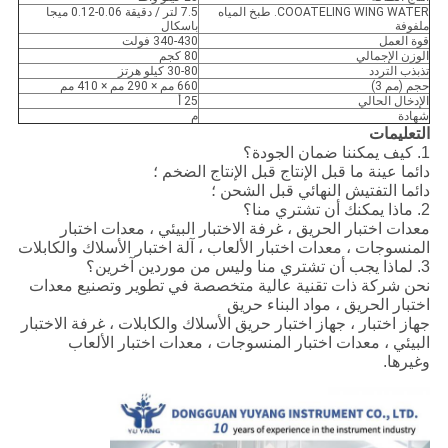
COOATELING WING WATER. طبخ المياه
7.5 لتر / دقيقة 0.06-0.12 ميجا
ملفوفة
باسكال
قوة العمل
340-430 فولت
الوزن الإجمالي
80 كجم
تذبذب التردد
30-80 كيلو هرتز
حجم (مم 3)
660 مم × 290 مم × 410 مم
الإدخال الحالي
25 أ
شهادة
م
التعليمات
1. كيف يمكننا ضمان الجودة؟
دائما عينة ما قبل الإنتاج قبل الإنتاج الضخم ؛
دائما التفتيش النهائي قبل الشحن ؛
2. ماذا يمكنك أن تشتري منا؟
معدات اختبار الحريق ، غرفة الاختبار البيئي ، معدات اختبار
المنسوجات ، معدات اختبار الألعاب ، آلة اختبار الأسلاك والكابلات
3. لماذا يجب أن تشتري منا وليس من موردين آخرين؟
نحن شركة ذات تقنية عالية متخصصة في تطوير وتصنيع معدات
اختبار الحريق ، مواد البناء حريق
جهاز اختبار ، جهاز اختبار حريق الأسلاك والكابلات ، غرفة الاختبار
البيئي ، معدات اختبار المنسوجات ، معدات اختبار الألعاب
وغيرها.