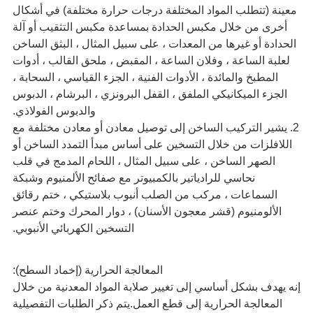
معينة (تتطلب المواد المختلفة درجات حرارة مختلفة) في أشكال
أخرى من خلال مكبس الحدادة بمساعدة مكبس التثقيب أو آلة
الحدادة أو غيرها من المعدات ، على سبيل المثال ، البثق الساخن
لعلبة الساعة ، وفلان الساعة ، المقبض ، ملحق القالب ، أدوات
المطبخ والمائدة ، الأدوات الفنية ، الجزء القياسي ، السحابة ،
الجزء الميكانيكي الملفق ، القفل البرونزي ، البرشام ، الدبوس
والدبوس الفولاذي.
2. يشير التركيب الساخن إلى توصيل معادن أو معادن مختلفة مع
اللافلزات من خلال التسخين على أساس مبدأ التمدد الساخن أو
الصهر الساخن ، على سبيل المثال ، اللحام المدمج في قلب
نحاسي للرادياتير بالكمبيوتر مع صفائح الألمنيوم وشبكة
السماعات ، مركب من الصلب أنبوب بلاستيكي ، ختم رقائق
الألومنيوم (قشر معجون الأسنان) ، دوار المحرك وختم عنصر
التسخين الكهربائي الأنبوبي.
المعالجة الحرارية (إخماد السطح):
إنه يهدف بشكل أساسي إلى تغيير صلابة المواد المعدنية من خلال
المعالجة الحرارية إلى قطع العمل.يتم ذكر الطلبات التفصيلية