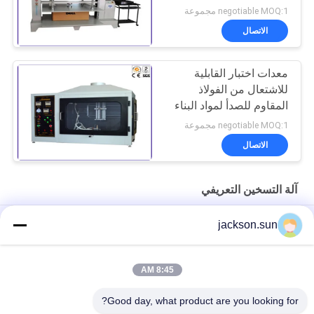
negotiable MOQ:1 مجموعة
الاتصال
معدات اختبار القابلية
للاشتعال من الفولاذ
المقاوم للصدأ لمواد البناء
المقاومة للحريق
negotiable MOQ:1 مجموعة
الاتصال
آلة التسخين التعريفي
أداة قياس الصورة التلقائية مع حديد توجيه خطي دقيق ونظام معالجة
jackson.sun
برمجيات قوي لقياسات سريعة وفعالة
1080p ميني بروجكتر مع إضاءة المسرح المنزلي
8:45 AM
قياس جهاز عرض الملف الشخصي الرقمي عالي الدقة للمقارنة
Good day, what product are you looking for?