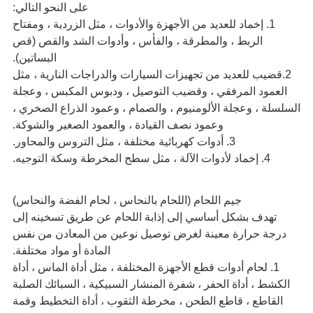
على النحو التالي:
1. إخماد للعديد من الأجهزة والأدوات ، مثل الزردية ، ومفتاح
الربط ، والمطرقة ، والفأس ، وأدوات الشد والقص (قص
البساتين).
2.قضيب للعديد من تجهيزات السيارات والدراجات النارية ، مثل
العمود المرفقي ، وقضيب التوصيل ، ودبوس المكبس ، وعجلة
السلسلة ، وعجلة الألومنيوم ، والصمام ، وعمود الذراع الصخري ،
وعمود نصف القيادة ، والعمود الصغير والشوكة.
3. أدوات كهربائية مختلفة ، مثل التروس والمحاور.
4. إخماد لأدوات الآلة ، مثل سطح المخرطة وسكة التوجيه.
جيم اللحام (اللحام بالنحاس ، لحام الفضة والنحاس)
تهدف بشكل أساسي إلى إذابة اللحام عن طريق تسخينه إلى
درجة حرارة معينة لغرض توصيل نوعين من المعادن من نفس
المادة أو مواد مختلفة.
1. لحام أدوات قطع الأجهزة المختلفة ، مثل أداة الماس ، أداة
الكشط ، أداة الحفر ، شفرة المنشار السبيكية ، السبائك الصلبة
القاطع ، قاطع الطحن ، مخرطة الثقوب ، أداة التخطيط وقمة