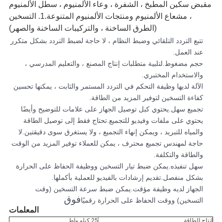
مقبض سكين المطبخ ، الشفرة ، وعاء الألمنيوم ، سطل الألمنيوم
، مشعاع الألمنيوم ومنتجات الألمنيوم المتنوعة.1. التسخين
(الطرق الساخنة ، والتركيبات الساخنة والصهر)
تتبع التردد التلقائي وضبط النظام ، لا حاجة لضبط التردد بشكل متكرر
عند العمل.
حجم مضغوط.لتلبية متطلبات إنتاج المصنع ، والتعليم المدرسي ،
والاستخدام المختبري.
الآلة لديها وظيفة التحكم في التردد المستمر والثابت ، يمكنها تحسين
كفاءة التسخين لتوفير المزيد من الطاقة.
تجميع سهل.يحتوي كبل توصيل الجهاز على علامات للتوضيح وأيضًا
يحتوي على ملفات وفيديو للتجميع.تحتاج فقط إلى توصيل الطاقة
والمياه للتبريد ، ويمكن إنهاء التجميع ، ولا يستغرق سوى دقيقتين.لا
حاجة لمهندس تجميع محترف ، يمكن للعملاء توفير المزيد من الوقت
والطاقة والتكلفة.
سهل تنفيذه.يمكن ضبط تيار التسخين ووظيفة الحفاظ على الحرارة
بشكل منفصل.تقديم إرشادات بالفيديو للعملية بأكملها.
الجهاز لديه وظيفة مؤقت.يمكن ضبط سرعة التسخين (وقت
فوق
التسخين) ووقت الحفاظ على الحرارة رقميًا
المعلمات
انتاج الطاقة
25 كيلو واط