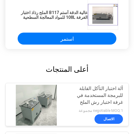
عالية الدقة أستم B117 الملح رذاذ اختبار
الغرفة 108L للمواد المعالجة السطحية
استمر
أعلى المنتجات
آلة اختبار التآكل القابلة
للبرمجة المستخدمة في
غرفة اختبار رش الملح
negotiable MOQ:1 مجموعة
الاتصال