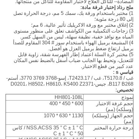
المضادة-- للتآكل العلاج لاختبار المقاومة للتآكل من منتجاتها.
ملح رذاذ إختبار
غرفة
مادة:
1) مختبر باستخدام ورقة بك، سمك 5 مم، درجة الحرارة تصل
إلى 80 درجة مئوية؛
2) إغلاق مختبر مع ورقة الاكريليك تأثير عالية، 6 مم؛
3) زجاجات التكميلية من الكواشف تعلق على منظور مستوى
المياه مع نوافذ خفية، نظيفة سهلة، ليس من السهل كسر.
4) المشبعة برميل الهواء باستخدام سوز # 304 المقاوم للصدأ
برميل ارتفاع ضغط برميل العزل هو أفضل.
5) مختبر كرة السلة اعتماد إطار الفهرسة شقة، زاوية قابل
للتعديل، وتحيط بها الجانب ضباب أسفل بالضبط نفس المكان
عدد كبير من قطع الاختبار.
قياسي
s
:
غب / T5170.8، غب / T2423.17، إسو-3768 3769 3770، أستم-
B117 B268، جيس-D0201، H8502، H8610، K5400 Z2371
تخصيص:
نموذج
HH801-108L
حجم غرفة الاختبار
600 * 450 * 400
(وسلكه) (مم)
حجم الجهاز (وسلكه)
1130 * 630 * 1070
(مم)
درجة حرارة المختبر
NSS.ACSS 35 ° C ± 1 ° C / كاس
50 ° C ± 1 ° C