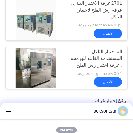
270L غرفة الاختبار البيئي ،
غرفة رش الملح لاختبار
التآكل
negotiable MOQ:1 مجموعة
الاتصال
آلة اختبار التآكل
المستخدمة القابلة للبرمجة
، غرفة اختبار رش الملح
AC220V
negotiable MOQ:1 مجموعة
الاتصال
بيئيّ إختبار غرفة
jackson.sun
غرفة الاختبار البيئي بالمياه المبردة 50 هرتز
تعديل PID 0.15kpa غرفة الاختبار البيئي
8:50 PM