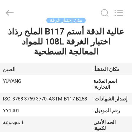
DONGGUAN
YUYANG
INSTRUMENT
CO.,
LTD.
بيئيّ إختبار غرفة
All
Rights
عالية الدقة أستم B117 الملح رذاذ
مسكن
Reserved.
اختبار الغرفة 108L للمواد
منتجات
المعالجة السطحية
عرض
مكان المنشأ:
الصين
الواقع
اسم العلامة
YUYANG
الافتراضي
التجارية:
إصدار الشهادات:
ISO-3768 3769 3770, ASTM-B117 B268
معلومات
رقم الموديل:
YY1001
عنا
الحد الأدنى
1 مجموعة
لكمية: