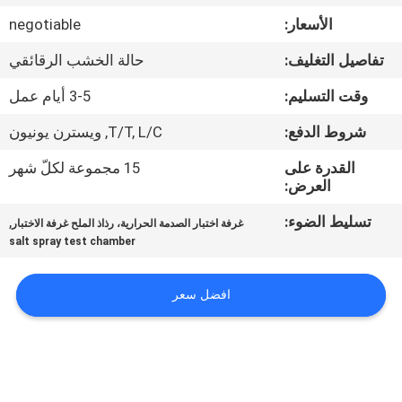
جولة
الأسعار:
negotiable
في
تفاصيل التغليف:
حالة الخشب الرقائقي
المعمل
وقت التسليم:
3-5 أيام عمل
اتصل
شروط الدفع:
T/T, L/C, ويسترن يونيون
بنا
القدرة على
15 مجموعة لكلّ شهر
العرض:
أخبار
تسليط الضوء:
,
غرفة اختبار الصدمة الحرارية، رذاذ الملح غرفة الاختبار
salt spray test chamber
اطلب
افضل سعر
اقتباس
خريطة
الموقع