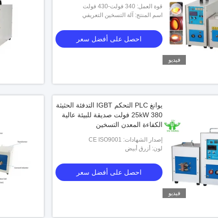
المعدنية للاستخدام في المصنع
قوة العمل: 340 فولت-430 فولت
اسم المنتج: آلة التسخين التعريفي
احصل على أفضل سعر
فيديو
يوانغ PLC التحكم IGBT التدفئة الحثيثة
25kW 380 فولت صديقة للبيئة عالية
الكفاءة المعدن التسخين
إصدار الشهادات: CE ISO9001
لون: أزرق أبيض
احصل على أفضل سعر
فيديو