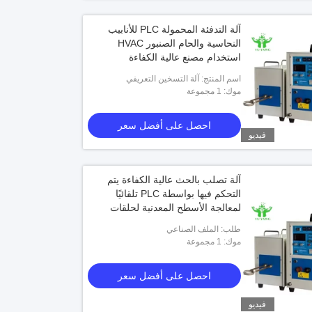
آلة التدفئة المحمولة PLC للأنابيب
النحاسية والحام الصنبور HVAC
استخدام مصنع عالية الكفاءة
اسم المنتج: آلة التسخين التعريفي
موك: 1 مجموعة
احصل على أفضل سعر
فيديو
آلة تصلب بالحث عالية الكفاءة يتم
التحكم فيها بواسطة PLC تلقائيًا
لمعالجة الأسطح المعدنية لحلقات
محامل عمود التروس
طلب: الملف الصناعي
UL790 UL1730 معدات اختبار القابلية
معدات اختبار القابلية للاشتعال لمواد البن
موك: 1 مجموعة
للخلايا الشمسية 400m2 / Min
مصدر واحد 10kpa-50kpa
احصل على أفضل سعر
احصل على أفضل سعر
احصل على أفضل سعر
فيديو