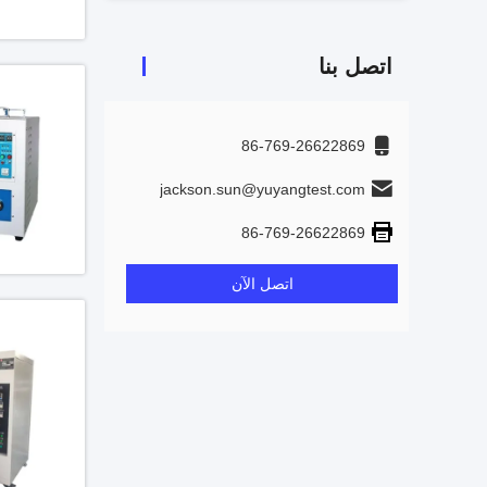
اتصل بنا
86-769-26622869
jackson.sun@yuyangtest.com
86-769-26622869
اتصل الآن