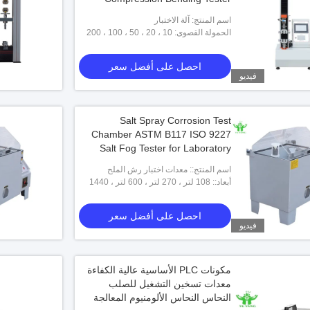
اسم المنتج: آلة الاختبار
الحمولة القصوى: 10 ، 20 ، 50 ، 100 ، 200
كجم (اختياري)
احصل على أفضل سعر
فيديو
Salt Spray Corrosion Test
Chamber ASTM B117 ISO 9227
Salt Fog Tester for Laboratory
اسم المنتج:: معدات اختبار رش الملح
أبعاد:: 108 لتر ، 270 لتر ، 600 لتر ، 1440
لتر
احصل على أفضل سعر
فيديو
مكونات PLC الأساسية عالية الكفاءة
معدات تسخين التشغيل للصلب
النحاس النحاس الألومنيوم المعالجة