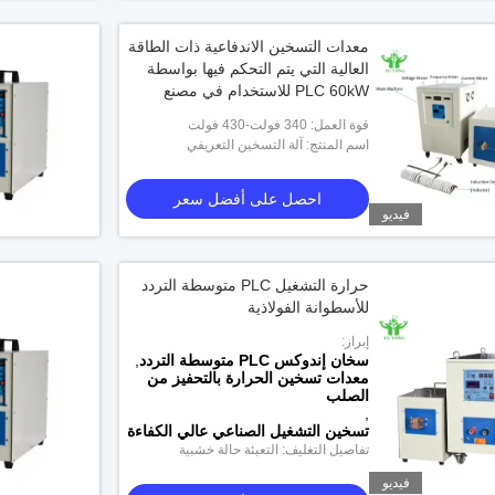
معدات التسخين الاندفاعية ذات الطاقة
العالية التي يتم التحكم فيها بواسطة
PLC 60kW للاستخدام في مصنع
صياغة الصلب ومعالجة الحرارة
قوة العمل: 340 فولت-430 فولت
للمعادن
اسم المنتج: آلة التسخين التعريفي
احصل على أفضل سعر
فيديو
حرارة التشغيل PLC متوسطة التردد
للأسطوانة الفولاذية
إبراز:
سخان إندوكس PLC متوسطة التردد
,
معدات تسخين الحرارة بالتحفيز من
الصلب
للاشتعال 
,
تسخين التشغيل الصناعي عالي الكفاءة
تفاصيل التغليف: التعبئة حالة خشبية
فيديو