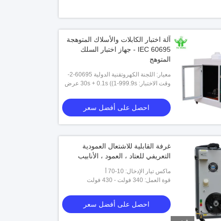
آلة اختبار الكابلات والأسلاك المتوهجة
IEC 60695 - جهاز اختبار السلك
المتوهج
معيار: اللجنة الكهروتقنية الدولية 60695-2-
10، ASTM D6194، UL746A، GB/T
وقت الاختبار: 30s + 0.1s ((1-999.9s عرض
5169.10~13
البيانات قابلة للتقديم)
احصل على أفضل سعر
غرفة القابلية للاشتعال العمودية
التعريفي للعتاد ، العمود ، الأنابيب
ماكس تيار الإدخال: 10-70 أ
قوة العمل: 340 فولت - 430 فولت
احصل على أفضل سعر