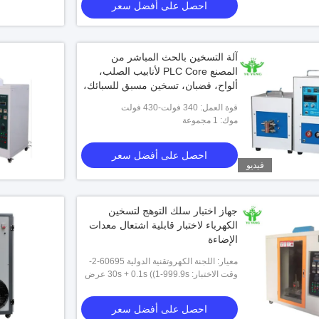
احصل على أفضل سعر
آلة التسخين بالحث المباشر من
المصنع PLC Core لأنابيب الصلب،
ألواح، قضبان، تسخين مسبق للسبائك،
كفاءة عالية للاستخدام في المصنع
قوة العمل: 340 فولت-430 فولت
موك: 1 مجموعة
احصل على أفضل سعر
فيديو
جهاز اختبار سلك التوهج لتسخين
الكهرباء لاختبار قابلية اشتعال معدات
الإضاءة
معيار: اللجنة الكهروتقنية الدولية 60695-2-
10، ASTM D6194، UL746A، GB/T
وقت الاختبار: 30s + 0.1s ((1-999.9s عرض
5169.10~13
البيانات قابلة للتقديم)
احصل على أفضل سعر