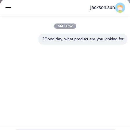
جولة
jackson.sun
في
المعمل
11:52 AM
Good day, what product are you looking for?
اتصل
بنا
أخبار
اطلب
اقتباس
خريطة
غرفة الاختبار البيئي بالمياه المبردة 50 هرتز
الموقع