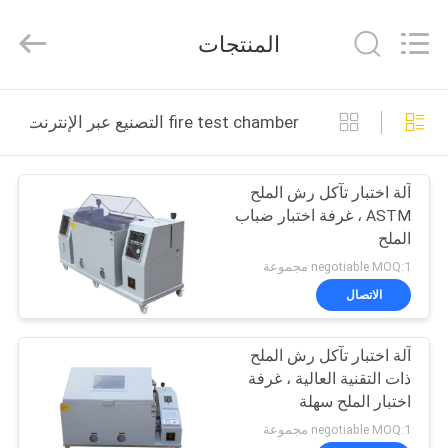
DONGGUAN
YUYANG
INSTRUMENT
المنتجات
CO.,
LTD.
All
Rights
مسكن
Reserved.
fire test chamber التصنيع عبر الإنترنت
منتجات
آلة اختبار تآكل رش الملح
ASTM ، غرفة اختبار ضباب
عرض
الملح
الواقع
negotiable MOQ:1 مجموعة
الافتراضي
الاتصال
آلة اختبار تآكل رش الملح
معلومات
ذات التقنية العالية ، غرفة
عنا
اختبار الملح سهلة
الاستخدام
negotiable MOQ:1 مجموعة