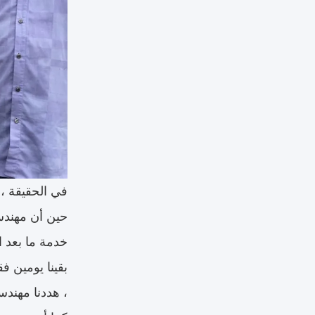
في الحقيقة ، Bp Plyboard Pvt
حين أن مهندسه
خدمة ما بعد ال
بقينا يومين ف
، هددنا مهندسنا Mr.Su بعنا