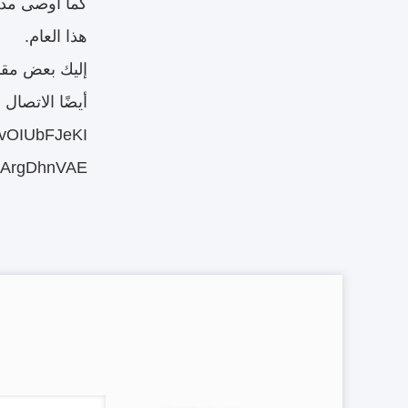
كما أوصى مدير
هذا العام.
إليك بعض مقاط
أيضًا الاتصال ب
/KvOIUbFJeKI
2KArgDhnVAE