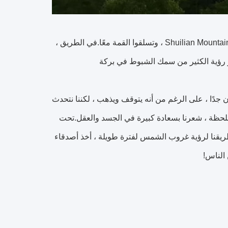
بعد ظهر يوم الأحد ، التقى فريقنا المكون من عشرة أشخاص عند سفح حديقة Shuilian Mountain Forest ، وتسلقوا القمة معًا.في الطريق ،
ي هو رؤية الكثير من سمك الشبوط في بركة
ون جدًا ، على الرغم من أنه يتوقف ويذهب ، لكننا نتحدث
 اللحظة ، شعرنا بسعادة كبيرة في الجسد والعقل.تحت
 طريقنا لرؤية غروب الشمس لفترة طويلة ، أخذ أصدقاء
 الناس!