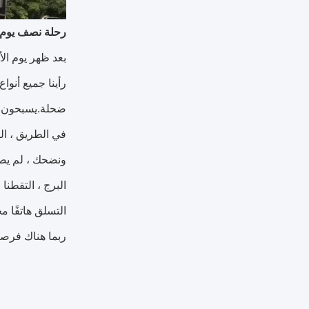
رحلة نصف يوم 
رأينا جميع أنوا
ضحلة.يسبحون بسع
في الطريق ، الت
ونضحك ، لم يصع
البرج ، التقطن
التسلق هاتفًا م
ربما هناك فرصة 