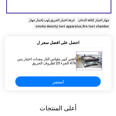
جهاز اختبار كثافة الدخان
غرفة اختبار الحريق,لهب إختبار جهاز
smoke density test apparatus,fire test chamber
احصل على افضل سعر ل
أفقي كبير مقياس النار معدات اختبار بس
476 الجزء 20 لظروف الحريق
استمر
أعلى المنتجات