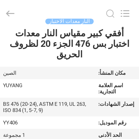
DONGGUAN
YUYANG
INSTRUMENT
CO.,
LTD.
النار معدات الاختبار
All
Rights
أفقي كبير مقياس النار معدات
مسكن
Reserved.
اختبار بس 476 الجزء 20 لظروف
منتجات
الحريق
عرض
مكان المنشأ:
الصين
الواقع
اسم العلامة
YUYANG
الافتراضي
التجارية:
إصدار الشهادات:
BS 476 (20-24), ASTM E 119, UL 263,
ISO 834 (1, 5-7, 9)
معلومات
عنا
رقم الموديل:
YY406
الحد الأدنى
1 مجموعة