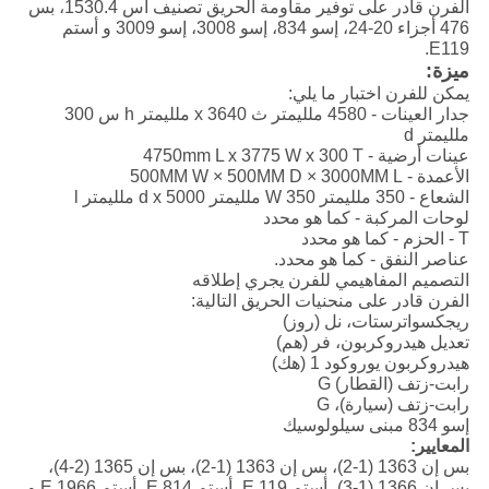
الفرن قادر على توفير مقاومة الحريق تصنيف أس 1530.4، بس
476 أجزاء 20-24، إسو 834، إسو 3008، إسو 3009 و أستم
E119.
ميزة:
يمكن للفرن اختبار ما يلي:
جدار العينات - 4580 ملليمتر ث x 3640 ملليمتر h س 300
ملليمتر d
عينات أرضية - 4750mm L x 3775 W x 300 T
الأعمدة - 500MM W × 500MM D × 3000MM L
الشعاع - 350 ملليمتر W 350 ملليمتر d x 5000 ملليمتر l
لوحات المركبة - كما هو محدد
T - الحزم - كما هو محدد
عناصر النفق - كما هو محدد.
التصميم المفاهيمي للفرن يجري إطلاقه
الفرن قادر على منحنيات الحريق التالية:
ريجكسواترستات، نل (روز)
تعديل هيدروكربون، فر (هم)
هيدروكربون يوروكود 1 (هك)
رابت-زتف (القطار) G
رابت-زتف (سيارة)، G
إسو 834 مبنى سيلولوسيك
المعايير:
بس إن 1363 (1-2)، بس إن 1363 (1-2)، بس إن 1365 (2-4)،
بس إن 1366 (1-3)، أستم E 119، أستم E 814، أستم E 1966 و