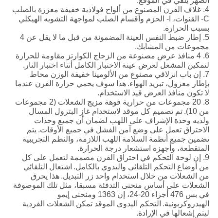
الصهر يلقي في الموقع.
4. غلاف الفرن المصنوع من ألواح فولاذية خفيفة معززة بالصلب
C- القنوات، I- الحزم وأقسام الصلب لمواجهة التشويه الهيكلي
بسبب الحرارة.
5. إطار ضبط النفس العينة المضمونة من قبل ما لا يقل عن 4
مجموعات من المشابك.
6. 4 منافذ عرض مصنوعة من الزجاج الكوارتز مقاومة للحرارة
لتمكين المشغل لعرض عينة الاختبار الكامل أثناء اختبار النار.
7. إن باب انزلاقي مصنوع من الألومينا خفيفة الوزن محاط
بإطار معزول، تبريد الهواء.
هذا سوف يحمي حرارة الفرن عندما
لا تكون منافذ العرض قيد الاستخدام.
8. 20 مجموعات من حرارية فوهة مزيج الشعلات (2 مجموعات
من 10).
تم تصميم كل موقد لاستخدام غاز البترول المسال
ولديه وحدة الإشراف على اللهب لضمان أن جميع وحدات
الاحتراق تعمل على وضع آمن الفشل في جميع الأوقات.
يتم
تضمين جميع أنظمة السلامة اللهب اللازمة، والنظم التجريبية
المتقطعة، وأجهزة استشعار درجة الحرارة.
9. إن لوحة التحكم في احتراق الفرن مصممة لتعمل على كل
من أوضاع التحكم التلقائي واليدوي بالكامل.
اشتعال التلقائي
من الشعلات من خلال استخدام واحد زر التبديل.
هذا يحرق
الشعلات على أساس منحنى التدفئة مسبقا، مثل تلك الموصوفة
في بس 476 أجزاء 20-24، إن 1363 ومنحنى إيمو
الهيدروكربونية.
التحكم اليدوي الموقد تمكن الشعلات الفردية
ليتم إشعالها في الإرادة.