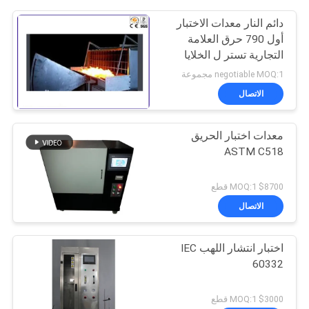
دائم النار معدات الاختبار
أول 790 حرق العلامة
التجارية تستر ل الخلايا
الشمسية انتشار
negotiable MOQ:1 مجموعة
الاتصال
معدات اختبار الحريق
ASTM C518
$8700 MOQ:1 قطع
الاتصال
اختبار انتشار اللهب IEC
60332
$3000 MOQ:1 قطع