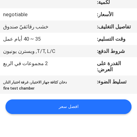
لكمية:
جولة
في
الأسعار:
negotiable
المعمل
تفاصيل التغليف:
خشب رقائقيّ صندوق
وقت التسليم:
35 ~ 40 أيام عمل
اتصل
شروط الدفع:
T/T, L/C, ويسترن يونيون
بنا
القدرة على
2 مجموعات في الربع
العرض:
أخبار
تسليط الضوء:
,
دخان كثافة جهاز الاختبار، غرفة اختبار النار
fire test chamber
اطلب
اقتباس
افضل سعر
خريطة
الموقع