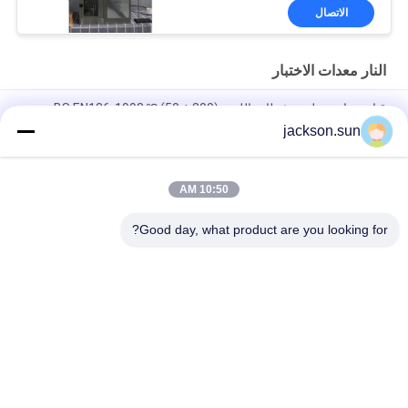
الاتصال
النار معدات الاختبار
قناع جراحي طبي مثبطات اللهب (800 ± 50) ℃ BS EN136-1998
jackson.sun
100 ~ 450 ℃ اختبار معامل انصهار التدفق MFR MVR بالحرارة ISO
1133 ASTM D1238
10:50 AM
الخلايا الشمسية انتشار آلة اختبار العلامة التجارية لهب وحرق UL 1730 و
IEC 61730-2
Good day, what product are you looking for?
فئات شعبية
جميع
الرأسي القابلية 
حالة التهابيّة يختبر 
للاشتعال تستر
تجهيز
أفقيّ حالة التهابيّة 
النار معدات الاختبار
مخبار