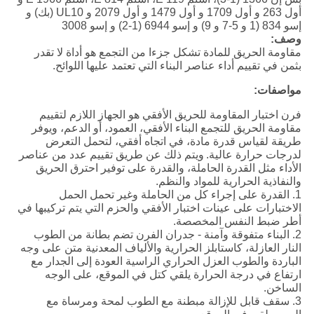
أول 263 و أول 1709 و أول 1479 و أول 2079 و UL10 (بك) و
إسو 834 (1 و 5-7 و 9) و إسو 6944 (1-2) و إسو 3008
وصف:
مقاومة الحريق للمادة تشكل جزءا من التجمع هو أداة لا تقدر
بثمن في تقييم أداء عناصر البناء التي تعتمد عليها اللوائح.
مواصفات:
فرن اختبار المقاومة للحريق الأفقي هو الجهاز اللازم لتقييم
مقاومة الحريق للتجمع البناء الأفقي، العمود، أو الدعم، ويوفر
طريقة لقياس قدرة مادة، في اتجاه أفقي، لتحمل التعرض
لدرجات حرارة عالية.
ويتم ذلك عن طريق تقييم عدد من عناصر
الأداء مثل القدرة الحاملة، والقدرة على توفير احترق الحريق
والنفاذية الحرارية للمواد والنظم.
1. القدرة على إجراء كل من الحاملة وغير تحمل الحمل
الاختبارات على عينات اختبار الأفقي والحزم التي يتم تركيبها في
أطر ضبط النفس المخصصة.
2. البناء متفوقة وآمنة - جدران الفرن تضم بطانة من الطوب
النار العازلة، كاستابلز الحرارية والألياف المعدنية متن على وجه
الباردة والطوب العزل الحراري الراسية العودة إلى الجدار مع
ارتفاع في درجة الحرارة يلقي كتل في الموقع، على الوجه
الساخن.
3. سقف قابل للإزالة مبطنة مع الطوب لمحة ومرساة مع