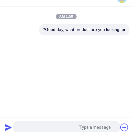
100 ~ 450 ℃ اختبار معامل انصهار التدفق MFR MVR بالحرارة ISO
1133 ASTM D1238
1:58 AM
الخلايا الشمسية انتشار آلة اختبار العلامة التجارية لهب وحرق UL 1730 و
IEC 61730-2
Good day, what product are you looking for?
فئات شعبية
جميع
الرأسي القابلية 
حالة التهابيّة يختبر 
للاشتعال تستر
تجهيز
أفقيّ حالة التهابيّة 
النار معدات الاختبار
مخبار
بيئيّ إختبار غرفة
مواد البناء النار اختبار
آلة التسخين التعريفي
جهاز اختبار الشد
طلب اقتباس