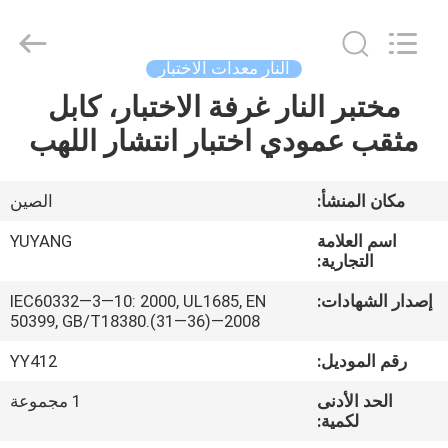
DONGGUAN
YUYANG
INSTRUMENT
CO.,
LTD.
النار معدات الاختبار
All
Rights
مختبر النار غرفة الاختبار، كابل
مسكن
Reserved.
مثقب عمودي اختبار انتشار اللهب
منتجات
مكان المنشأ:
الصين
عرض
اسم العلامة
YUYANG
الواقع
التجارية:
الافتراضي
إصدار الشهادات:
IEC60332—3—10: 2000, UL1685, EN
50399, GB/T18380.(31—36)—2008
معلومات
رقم الموديل:
YY412
عنا
الحد الأدنى
1 مجموعة
لكمية: