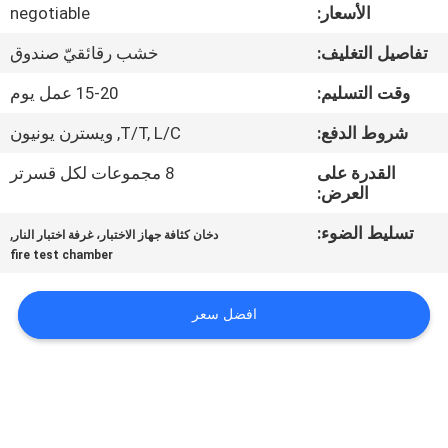
جولة
الأسعار:
negotiable
في
تفاصيل التغليف:
خشب رقائقيّ صندوق
المعمل
وقت التسليم:
15-20 عمل يوم
شروط الدفع:
T/T, L/C, ويسترن يونيون
اتصل
القدرة على
8 مجموعات لكل قسرتر
بنا
العرض:
تسليط الضوء:
,
دخان كثافة جهاز الاختبار، غرفة اختبار النار
أخبار
fire test chamber
اطلب
افضل سعر
اقتباس
خريطة
الموقع