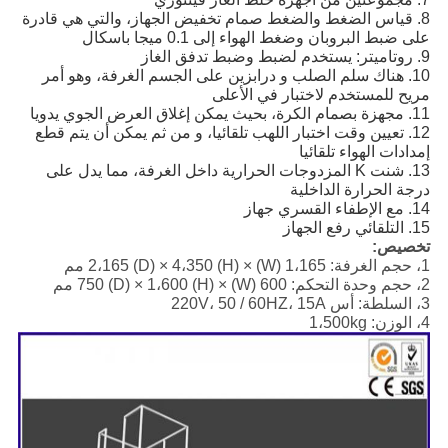
8. قياس الضغط والضغط صمام تخفيض الجهاز، والتي هي قادرة
على ضبط البروبان وضغط الهواء إلى 0.1 ميجا باسكال
9. روتاميتر: يستخدم لضبط وضبط تدفق الغاز
10. هناك سلم الصلب و درابزين على الجسم الغرفة، وهو أمر
مريح للمستخدم لاختبار في الأعلى
11. مجهزة بصمام الكرة، بحيث يمكن إغلاق العرض الجوي يدويا
12. تعيين وقت اختبار اللهب تلقائيا، و من ثم يمكن أن يتم قطع
إمدادات الهواء تلقائيا
13. شنت K المزدوجات الحرارية داخل الغرفة، مما يدل على
درجة الحرارة الداخلية
14. مع الإطفاء القسري جهاز
15. التلقائي رفع الجهاز
تخصيص:
1، حجم الغرفة: 1،165 (W) × 2،165 (D) × 4،350 (H) مم
2، حجم وحدة التحكم: 600 (W) × 750 (D) × 1،600 (H) مم
3، السلطة: أس 220V، 50 / 60HZ، 15A
4، الوزن: 1،500kg