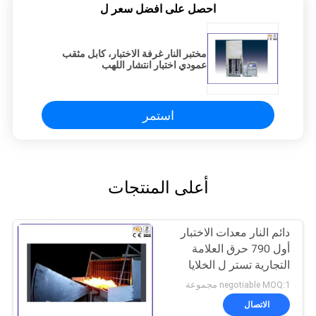
احصل على افضل سعر ل
مختبر النار غرفة الاختبار، كابل مثقب
عمودي اختبار انتشار اللهب
استمر
أعلى المنتجات
دائم النار معدات الاختبار
أول 790 حرق العلامة
التجارية تستر ل الخلايا
الشمسية انتشار
negotiable MOQ:1 مجموعة
الاتصال