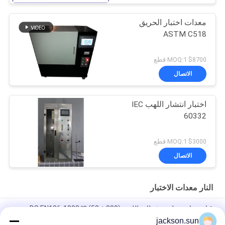
معدات اختبار الحريق
ASTM C518
$8700 MOQ:1 قطع
الاتصال
اختبار انتشار اللهب IEC
60332
$3000 MOQ:1 قطع
الاتصال
النار معدات الاختبار
قناع جراحي طبي مثبطات اللهب (800 ± 50) ℃ BS EN136-1998
jackson.sun