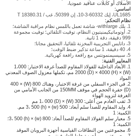
الأسلاك أو كابلات عناقيد عموديا،
اساسي:
UL1685، إيك 60332-3-10، إن 50399، غب / T 18380.31
نظام التحكم:
1. بلك withlarge- شاشة تعمل باللمس نظام مراقبة الشاشة؛
2، أوتوماتيكيمنيتيون النظام، توقيت التلقائي؛
توقيت مجموعة
999 دقيقة، دقة 1 ثانية.
3، داتايس التجريبية المخزنة تلقائيا، التحقيق مجانا؛
4، 40 دقيقة، 1 ساعة تذكير ضبط الوقت؛
5، سبيسيمنمونتس مع رافعة رافعة كهربائية.
المعايير الفنية:
1.
الأبعاد الداخلية للفولاذ المقاوم للصدأ غرفة الاختبار: 1،000
(W) × 2000 (D) × 4000 (H) مم، تكملها معزول الصوف المعدني
المواد
2. في الجزء السفلي من غرفة الاختبار، وهناك 800 (W) × 400
(D) حفرة الحجم في موقف 150MM من الجانب الأمامي من
الغرفة لتزويد الهواء
3. ثقب العادم من أعلى: 300 (W) × 1، 000 (D) مم
4. وايد المقاوم للصدأ سلم أبعاد: 500 (w) × 3، 500 (h) مم.
الكمية: 1
5. معيار سلم الفولاذ المقاوم للصدأ أبعاد: 800 (w) × 3، 500 (h)؛
الكمية: 1
6. مجموعتين من النطاقات القياسية أجهزة البروبان الموقد
7. مجموعتين من أجهزة خلط الغاز فينتوري