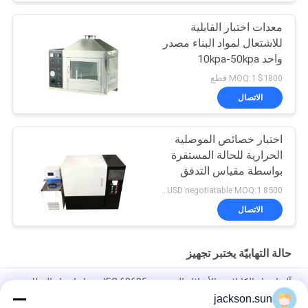
معدات اختبار القابلية
للاشتعال لمواد البناء مصدر
واحد 10kpa-50kpa
$1800 MOQ:1 قطع
الاتصال
اختبار خصائص الموصلية
الحرارية للحالة المستقرة
بواسطة مقياس التدفق
الحراري
8500 USD negotiatable MOQ:1 مجموعة
الاتصال
حالة التهابيّة يختبر تجهيز
آلة اختبار الكابلات والأسلاك المتوهجة IEC 60695 - جهاز اختبار السلك
المتوهج
jackson.sun