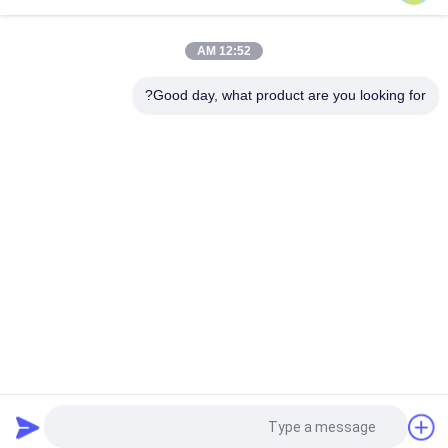
جهاز اختبار سلك التوهج لتسخين الكهرباء لاختبار قابلية اشتعال معدات
الإضاءة
12:52 AM
غرفة القابلية للاشتعال العمودية التعريفي للعتاد ، العمود ، الأنابيب
Good day, what product are you looking for?
فئات شعبية
جميع
الرأسي القابلية 
حالة التهابيّة يختبر 
للاشتعال تستر
تجهيز
أفقيّ حالة التهابيّة 
النار معدات الاختبار
مخبار
بيئيّ إختبار غرفة
مواد البناء النار اختبار
آلة التسخين التعريفي
جهاز اختبار الشد
طلب اقتباس