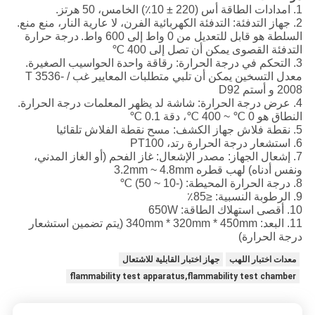
1. امدادات الطاقة أس (220 ± 10٪) الخامس، 50 هرتز.
2. جهاز التدفئة: التدفئة الكهربائية الفرن، لا عارية النار، منع منع.
السلطة هو قابل للتعديل من 0 واط إلى 600 واط.
درجة حرارة
التدفئة القصوى يمكن أن تصل إلى 400 ℃
3. التحكم في درجة الحرارة: رقاقة واحدة الحواسيب الصغيرة.
معدل التسخين يمكن أن تلبي متطلبات المعايير غب / T 3536-
2008 و أستم D92
4. عرض درجة الحرارة: شاشة لد يظهر المعلمات درجة الحرارة.
النطاق هو 0 ℃ ~ 400 ℃، دقة 0.1 ℃
5. نقطة فلاش جهاز الكشف: مسح نقطة الفلاش تلقائيا
6. استشعار درجة الحرارة رتد، PT100
7. إشعال الجهاز: مصدر الإشعال: غاز الفحم (أو الغاز المدني،
ونفس أدناه) لهب قطره 3.2mm ~ 4.8mm
8. درجة الحرارة المحيطة: (-10 ~ 50) ℃
9. الرطوبة النسبية: ≤85٪
10. أقصى استهلاك الطاقة: 650W
11. البعد: 340mm * 320mm * 450mm (يتم تضمين استشعار
درجة الحرارة)
معدات اختبار اللهب
جهاز اختبار القابلية للاشتعال
flammability test apparatus,flammability test chamber