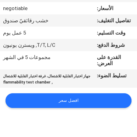
جولة
الأسعار:
negotiable
في
تفاصيل التغليف:
خشب رقائقيّ صندوق
المعمل
وقت التسليم:
5 عمل يوم
اتصل
شروط الدفع:
T/T, L/C, ويسترن يونيون
بنا
القدرة على
مجموعات 5 في الشهر
العرض:
أخبار
تسليط الضوء:
جهاز اختبار القابلية للاشتعال، غرفة اختبار القابلية للاشتعال
,
flammability test chamber
اطلب
افضل سعر
اقتباس
خريطة
الموقع