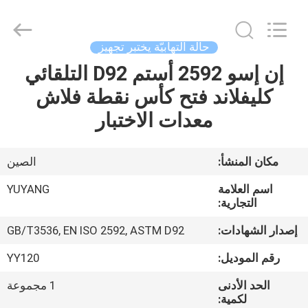
DONGGUAN
YUYANG
INSTRUMENT
CO.,
LTD.
حالة التهابيّة يختبر تجهيز
All
Rights
إن إسو 2592 أستم D92 التلقائي
مسكن
Reserved.
كليفلاند فتح كأس نقطة فلاش
منتجات
معدات الاختبار
عرض
مكان المنشأ:
الصين
الواقع
اسم العلامة
YUYANG
الافتراضي
التجارية:
إصدار الشهادات:
GB/T3536, EN ISO 2592, ASTM D92
معلومات
رقم الموديل:
YY120
عنا
الحد الأدنى
1 مجموعة
لكمية: