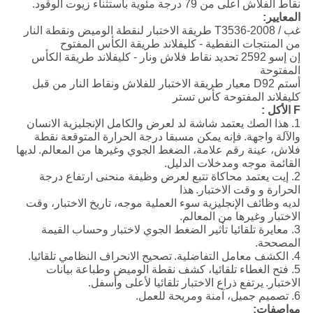
نقاط الفلاش أعلى من 79 درجة مئوية باستثناء زيوت الوقود.
المعايير:
غب / T3536-2008 طريقة الاختبار لنقطة الوميض ونقطة النار
من المنتجات النفطية - كليفلاند طريقة الكأس المفتوح
إن إسو 2592 تحديد نقاط فلاش ونار - كليفلاند طريقة الكأس
المفتوحة
أستم D92 معيار طريقة الاختبار للفلاش ونقاط النار من قبل
كليفلاند المفتوحة كأس تستر
F
الأكل
:
1. هذا الصك يعتمد شاشة لد لعرض والكامل الإنجليزية الانسان
والآلة واجهة.
فإنه يمكن مسبقا درجة الحرارة المتوقعة نقطة
فلاش، عينة رقم علامة، الضغط الجوي وغيرها من المعالم.
لديها
القائمة موجه ومدخلات الدليل.
2. إيت يعتمد محاكاة تتبع لعرض وظيفة منحنى ارتفاع درجة
الحرارة و وقت الاختبار.
هذا
لديه وظائف الإنجليزية سوء العملية موجه، تاريخ الاختبار، وقت
الاختبار وغيرها من المعالم.
3. معايرة تلقائيا تأثير الضغط الجوي لاختبار وحساب القيمة
المصححة.
4. الكشف معامل التفاضلية.
تصحيح الانحراف النظامي تلقائيا.
5. فتح الغطاء تلقائيا، كشف نقطة الوميض وطباعة بيانات
الاختبار.
یرتفع ذراع الاختبار تلقائیا لأعلی وأسفل.
6. تصميم جميل، آمنة ومريحة للعمل.
مواصفات: