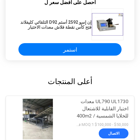
احصل على افضل سعر ل
إن إسو 2592 أستم D92 التلقائي كليفلاند
فتح كأس نقطة فلاش معدات الاختبار
استمر
أعلى المنتجات
UL790 UL1730 معدات
اختبار القابلية للاشتعال
للخلايا الشمسية 400m2 /
Min
$50,000 - $100,000 MOQ:1 قطع
الاتصال