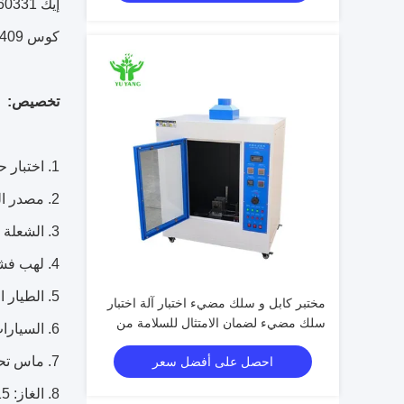
إيك 60331 الجزء 21 - الإجراءات والمتطلبات - كابلات الفولطية حتى تصل إلى 0.6 / 1kV
كوس 409: أسلاك مقاومة للحريق (مقاومة للحريق) - 5.14 اختبار مقاومة الحريق
تخصيص:
1. اختبار حجم الغرفة: (w) 1600 * (d) 500 * (h) 500
2. مصدر الحرارة: نوع الشريط البروبان غاز الموقد
3. الشعلة البعد: (ل) 500 x (w) 10 مم / الفضاء من حفرة: 3.2mm
4. لهب فشل الجهاز، التحكم الحرارية
5. الطيار التجريبي، تدفق الغاز، مقياس التدفق من نوع فلوميترز
مختبر كابل و سلك مضيء اختبار آلة اختبار
سلك مضيء لضمان الامتثال للسلامة من
6. السيارات نظام الإشعال
المنتجات الكهربائية والإلكترونية
7. ماس تحكم تدفق
احصل على أفضل سعر
8. الغاز: 15 سلم / إشارة الإخراج: 0 ~ 5 فولت / دقة: ± 1٪ فو فس