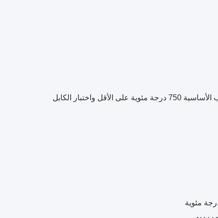
يستخدم اختبار المقاومة للحريق في ظروف الاختبار حيث تكون درجة حرارة اللهب الأساسية 750 درجة مئوية على الأقل واختبار الكابل