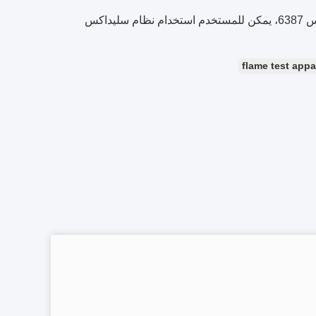
وإذا أمر إيك 60331-11،12 و بس 6387، يمكن للمستخدم استخدام نظام سليداكس
flame test appa