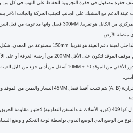
300MM فصل وانها مدعومة من قبل اثنين من حلقات معدنية.
ى متصلة الأرض.
150mm مصنوعة من المعدن، شكل دائري مع 10 ± 2mm القطر.
أسي.
9. اثنان الحرارية (A، B) يتم تثبيت أفقيا فص