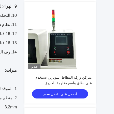
9. الهواء: 180 سلم / إشارة الإخراج: 0 ~ 5 فولت / دقة: ± 1٪ فو فس
10. التحكم الكهربائي: محول و سليداكس: 3 المرحلة 3 الأسلاك، 100 ~ 1،000 فولت
11. نظام داق
12. 16 قناة التناظرية الإدخال / الإخراج، 200ks / s
13. 16 قناة الإدخال الرقمي / الإخراج
14. رف التحكم: (W) 730 x (D) 650 x (H) 1400/19 "رف / كل موصل الجمعية
فيديو
ميزات:
مبركن ورقة المطاط النيوبرين تستخدم
على نطاق واسع مقاومة للحريق
1. الموقد لديه هيكل فنتوري خلاط وانها نوع الشريط الموقد غاز البروبان مع طول الجبهة من 500MM
احصل على أفضل سعر
3.2mm.