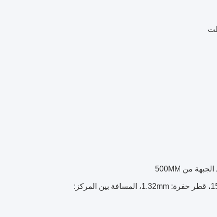
2. منظم مع 3 صفوف من الثقوب عبر، متوسط ​​العرض الأمامي من الموقد: 15mm، قطر حفرة: 1.32mm، المسافة بين المركز: