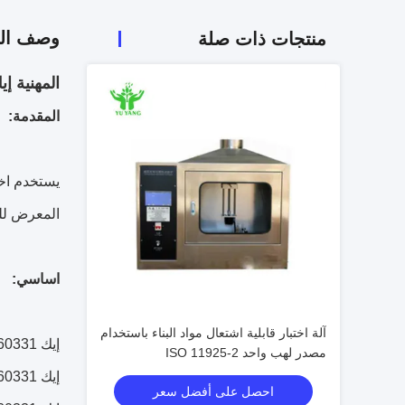
وصف الم
منتجات ذات صلة
المهنية إيك 60331 خط وكابل النار معدات اختب
المقدمة:
المعرض للش
اساسي:
آلة اختبار قابلية اشتعال مواد البناء باستخدام
إيك 60331 - اختبار للكابلات الكهربائية تحت ظروف التنوب - سلامة الدائرة
مصدر لهب واحد ISO 11925-2
إيك 60331 الجزء 11 - جهاز - النار وحدها عند درجة حرارة اللهب لا يقل عن 750 درجة مئوية
احصل على أفضل سعر