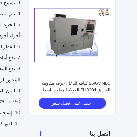
3. يسمح صف حفرة مصقول في حفرة التجريبية للحفاظ على اللهب في كل من وجوه لوحة الموقد
4. يتم تثبيت عينة الدعم مع المشبك على الجانب لتجنب الحركة والجانب الآخر يسمح الحرارة تنتشر في الطول.
5. الجزء المركزي من الكابل هو تقريبا.
أجزاء أخر
6. القطر الداخلي لعينة دعم العينة هو تقريبا.
7. يقع أمام موقف الموقد لتكون على الأقل 200MM من أرضية الغرفة أو على الأقل 300MM من سطح الجدار الغرفة.
8. يقع المحور الأفقي من الموقد 70 ± 10MM أسفل من أدنى جزء من كابل العينة والمحور الرأسي من الموقد يقع تقريبا.
المحور الر
25KW NBS كثافة الدخان غرفة مقاومة
للحريق SUB304 الفولاذ المقاوم للصدأ
750 + 50ºC.
احصل على أفضل سعر
10. إضافة ل كوا 409 (كوريا الأسلاك بناء السفن التعاونية) لاختبار مقاومة الحريق (خيارات)
11. لديها 2 نوع من الوضع الذي الوضع اليدوي بواسطة لوحة التحكم و وضع السيارات بواسطة برامج الكمبيوتر.
اتصل بنا