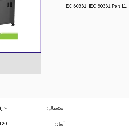
IEC 60331, IEC 60331 Part 11,
حرق 
استعمال:
1120 مم (W) × 2200 مم (370
أبعاد: