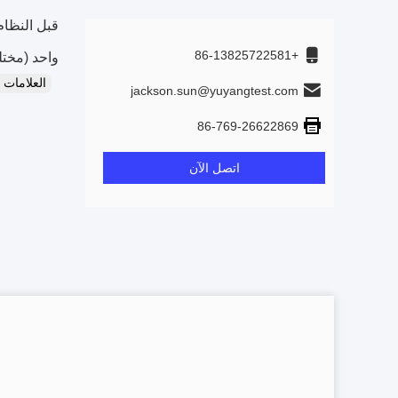
قبل النظام
+86-13825722581
واحد (مختلف يصل إلى
العلامات
jackson.sun@yuyangtest.com
86-769-26622869
اتصل الآن