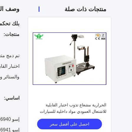
وصف الم
منتجات ذات صلة
بلك تحكم 
منتجات:
تم دمج متع
اختبار الق
والستائر وا
اساسي:
الحرارية مشعاع تذوب اختبار القابلية
للاشتعال العمودي مواد داخلية للسيارات
إسو 6940: 2004 أداء القابلية للاشتعال الرأسي من العينات العمودية
احصل على أفضل سعر
إسو 6941: 2003 الرأسي عمودي عينة انتشار اللهب الأداء