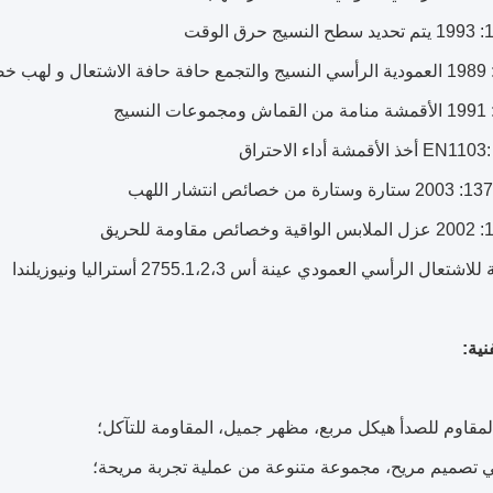
شتعال الرأسي العمودي عينة أس 2755.1،2،3 أستراليا ونيوزيلندا
نية: