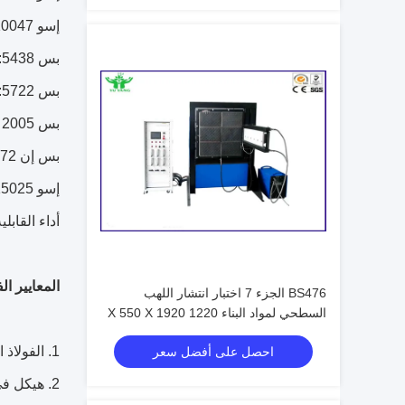
إسو 10047: 1993 يتم تحديد سطح النسيج حرق الوقت
بس 5438: 1989 العمودية الرأسي النسيج والتجمع حافة حافة الاشتعال و لهب خصائص
بس 5722: 1991 الأقمشة منامة من القماش ومجموعات النسيج
بس EN1103: 2005 أخذ الأقمشة أداء الاحتراق
بس إن 13772: 2003 ستارة وستارة من خصائص انتشار اللهب
إسو 15025: 2002 عزل الملابس الواقية وخصائص مقاومة للحريق
أداء القابلية للا
المعايير الف
BS476 الجزء 7 اختبار انتشار اللهب
السطحي لمواد البناء 1220 X 550 X 1920
Mm
1. الفولاذ المقاوم للصدأ هيكل مربع، مظهر جميل، المقاومة للتآكل؛
احصل على أفضل سعر
2. هيكل في تصميم مريح، مجموعة متنوعة من عملية تجربة مريحة؛