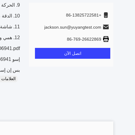
9. الحركة من الموقد هو دريفيد بواسطة السائر المحركات
+86-13825722581
10. الدقة من زاوية الاشتعال 0.18 درجة، يمكن وضعه بدقة
11. شاشة تعمل باللمس يمكن استخدامها بسهولة للمشغلين
jackson.sun@yuyangtest.com
12. همي و بلك وضع التحكم، يمكن اختبار مختلف الدول القياسية
86-769-26622869
O6941.pdf
اتصل الآن
إسو 6941-2003.pdf
بس إن إسو 6940-2004.
العلامات