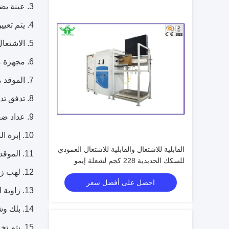
3. عينة يضع تصميم مرن، يستطيع كنت حرة أن يركب مختلف معيار إختبار عينة. الحامل عينة يتلقى يكون مع كل اللوائح معيارية؛
4. يتم تعيين مختلف الوقت التجريبي مجانا؛
5. الاشتعال التلقائي؛
6. مجهزة مجموعة متنوعة من التجريبية لهب قياس الارتفاع؛
7. الموقد محركات تلقائيا مع المحرك الكهربائي.
8. تدفق تدفق متر يمكن السيطرة على تدفق الغاز بدقة؛
9. عداد ضغط الاستيراد وعداد الضغط ضبط يمكن السيطرة على ضغط الغاز بدقة
10. إبرة الدقة يمكن التحكم بدقة تدفق الغاز و ارتفاع لهب.
القابلية للاشتعال والقابلية للاشتعال العمودي
11. الموقد استيراد يمكن ضبط ارتفاع لهب؛
للسكك الحديدية 228 كجم لشعلة إيمو
المشتعلة
12. لهب زاوية لوحة مؤشر يمكن عرض زاوية التشغيل.
احصل على أفضل سعر
13. زاوية الشعلة يمكن تعديلها تلقائيا ودقيقة وضعه.
14. بلك وشاشة تعمل باللمس نظام التحكم هي مفيدة، ذكي وبسيط؛
15. يتم تخزين البيانات التجريبية تلقائيا، ويمكن استخدامها بحرية.