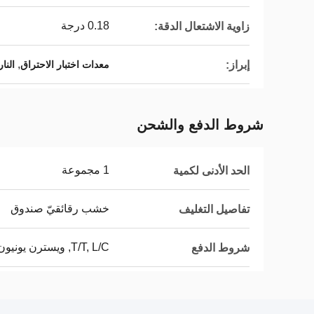
0.18 درجة
زاوية الاشتعال الدقة:
,
إبراز:
معدات اختبار الاحتراق
النا
شروط الدفع والشحن
1 مجموعة
الحد الأدنى لكمية
خشب رقائقيّ صندوق
تفاصيل التغليف
T/T, L/C, ويسترن يونيون
شروط الدفع