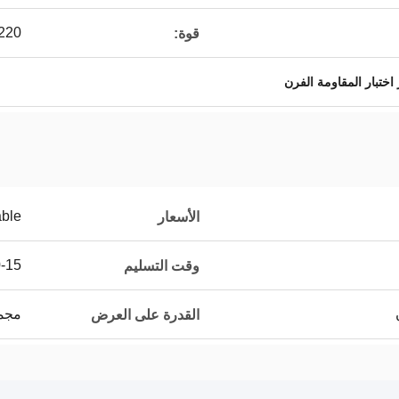
220 فولت 50/60 هر
قوة:
ر اختبار المقاومة الفرن
able
الأسعار
10-15 عم
وقت التسليم
مجموعات
القدرة على العرض