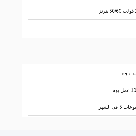
تز
negoti
ل يوم
 5 في الشهر