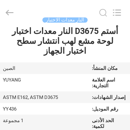
DONGGUAN
YUYANG
INSTRUMENT
CO.,
LTD.
النار معدات الاختبار
All
Rights
أستم D3675 النار معدات اختبار
مسكن
Reserved.
لوحة مشع لهب انتشار سطح
منتجات
اختبار الجهاز
عرض
مكان المنشأ:
الصين
الواقع
اسم العلامة
YUYANG
الافتراضي
التجارية:
إصدار الشهادات:
ASTM E162, ASTM D3675
معلومات
رقم الموديل:
YY436
عنا
الحد الأدنى
1 مجموعة
لكمية: