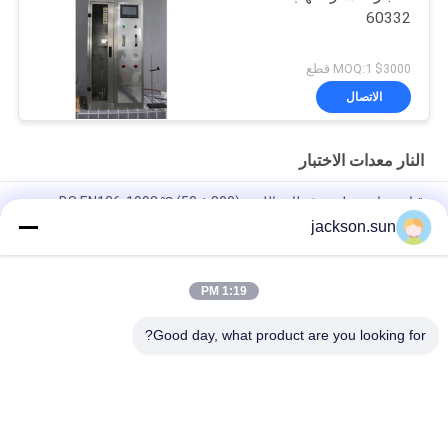
60332
$3000 MOQ:1 قطع
الاتصال
النار معدات الاختبار
قناع جراحي طبي مثبطات اللهب (800 ± 50) ℃ BS EN136-1998
jackson.sun
100 ~ 450 ℃ اختبار معامل انصهار التدفق MFR MVR بالحرارة ISO
1133 ASTM D1238
1:19 PM
الخلايا الشمسية انتشار آلة اختبار العلامة التجارية لهب وحرق UL 1730 و
IEC 61730-2
Good day, what product are you looking for?
فئات شعبية
جميع
الرأسي القابلية 
حالة التهابيّة يختبر 