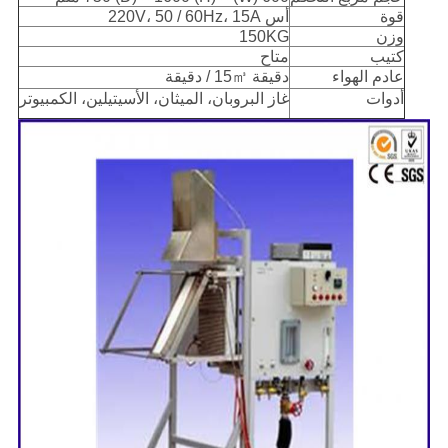
قوة
أس 220V، 50 / 60Hz، 15A
وزن
150KG
كتيب
متاح
عادم الهواء
دقيقة 15㎥ / دقيقة
أدوات
غاز البروبان، الميثان، الأسيتيلين، الكمبيوتر