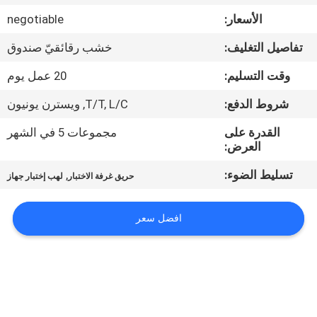
جولة
الأسعار:
negotiable
في
تفاصيل التغليف:
خشب رقائقيّ صندوق
المعمل
وقت التسليم:
20 عمل يوم
اتصل
شروط الدفع:
T/T, L/C, ويسترن يونيون
بنا
القدرة على
مجموعات 5 في الشهر
العرض:
أخبار
تسليط الضوء:
,
حريق غرفة الاختبار
لهب إختبار جهاز
اطلب
افضل سعر
اقتباس
خريطة
الموقع