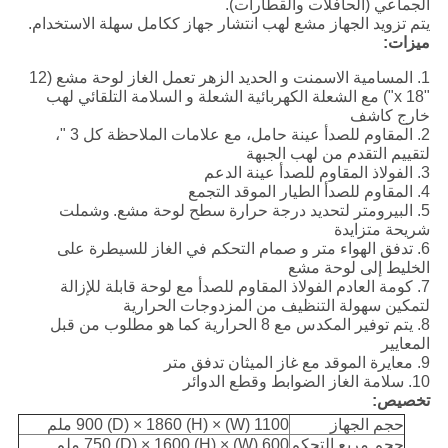
الجماعي (الحافلات والقطارات).
يتم تزويد الجهاز مشع لهب انتشار جهاز ككامل سهلة الاستخدام.
ميزات:
1. المسامية الاسمنت و الحديد الزهر تعمل الغاز لوحة مشع (12
"x 18") مع الشعلة الكهربائية الشعلة و السلامة التلقائي لهب
خارج كاشف
2. المقاوم للصدأ عينة حامل، مع علامات الملاحظة كل 3 "،
لتقييم التقدم من لهب الجبهة
3. الفولاذ المقاوم للصدأ عينة الدعم
4. المقاوم للصدأ الطيار الموقد التجمع
5. البيرومتر لتحديد درجة حرارة سطح لوحة مشع.
وشملت
شريحة متزايدة
6. تدفق الهواء متر و صمام التحكم في الغاز للسيطرة على
الخليط إلى لوحة مشع
7. كومة العادم الفولاذ المقاوم للصدأ مع لوحة قابلة للإزالة
لتمكين سهولة التنظيف من المزدوجات الحرارية
8. يتم توفير المكدس مع 8 الحرارية كما هو مطلوب من قبل
المعايير
9. معايرة الموقد مع غاز الميثان تدفق متر
10. سلامة الغاز الضوابط وقطع الدوائر
تخصيص:
حجم الجهاز
1100 (W) × 900 (D) × 1860 (H) ملم
حجم مربع التحكم
600 (W) × 750 (D) × 1600 (H) ملم