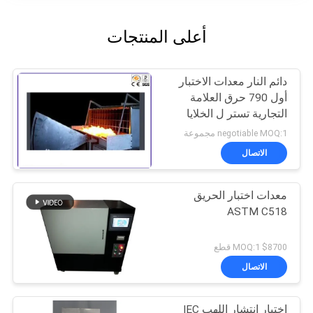
أعلى المنتجات
دائم النار معدات الاختبار
أول 790 حرق العلامة
التجارية تستر ل الخلايا
الشمسية انتشار
negotiable MOQ:1 مجموعة
الاتصال
معدات اختبار الحريق
ASTM C518
$8700 MOQ:1 قطع
الاتصال
اختبار انتشار اللهب IEC