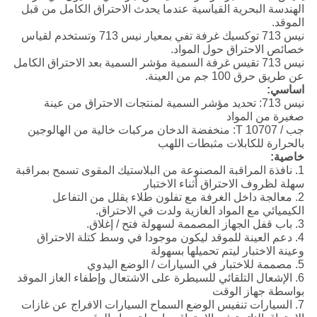
الهندسة البحرية القياسية عندما يحدث الاحتراق الكامل من قبل
الموقد.
نيس 713 توكسيك غرفة تفي بمعيار نيس 713 وتستخدم لقياس
خصائص الاحتراق حول المواد.
نيس 713 تقيس غرفة السمية مؤشر السمية بعد الاحتراق الكامل
عن طريق حرق 100 جم من العينة.
اساسي:
نيس 713: تحديد مؤشر السمية لمنتجات الاحتراق من عينة
صغيرة من المواد
جب / T 10707: منخفضة الدخان مركبات خالية من الهالوجين
بالحرارة للكابلات مثبطات اللهب
خاصية:
1. نافذة المراقبة المصنوعة من البلاستيك المقوى تسمح بمراقبة
سهلة لظروف الاحتراق أثناء الاختبار
2. معالجة داخل الغرفة مع تفلون طلاء يقلل من التفاعل
الكيميائي مع المواد الغازية ولدت في الاحتراق.
3. باب قفل الجهاز المصممة لسهولة فتح / إغلاق.
4. دعم العينة للموقد ليكون موجودا في وسط كتلة الاحتراق
وعينة الاختبار ليتم تحميلها بسهولة
5. مصممة للاختبار في السيارات / الوضع اليدوي
6. الإشعال التلقائي للسيطرة على الاشتعال وإطفاء الغاز الموقد
بواسطة جهاز الوقت
7. السيارات تنفيس الوضع السماح السيارات الافراج عن غازات