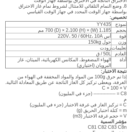
الاحتراق الناتجة في الاحتراق بواسطة جهاز الوقت
8. وضع النمام التلقائي للامتثال لشروط نمام غاز الاحتراق
بواسطة جهاز الوقت المحدد في جهاز الوقت القياسي
تخصيص:
نموذج
YY435
بحجم
1،185 (W) × 700 (D) × 2،100 (H) مم
قوة
أس 220V، 50 / 60Hz، 10A
وزن
حول 150kg
تعليمات
زودت
العادم
50L / ق
أداة
الهواء المضغوط، المكانس الكهربائية، الميثان، غاز
البروبان (اختياري)
نتيجة الاختبار:
إذا تم حرق 100g من المواد والمواد المخففة في الهواء من
الغرفة، ويعطى تركيز كل الغاز الناتجة عن طريق المعادلة التالية.
C × 100 × V
C8 = --------------- (جزء في المليون)
م
C = تركيز الغاز في غرفة الاختبار (جزء في المليون)
m = كتلة اختبار الحريق (g)
V = حجم غرفة الاختبار (m3)
مؤشر السمية
C81 C82 C83 C8n