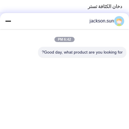
دخان الكثافة تستر
جهاز اختبار كثافة الدخان المضاد للتآكل ، آلات اختبار مواد البناء 3A
jackson.sun
جهاز اختبار كثافة الدخان DC 12V CE ، آلة اختبار الأثاث 150 × 45 × 40
سم
6:42 PM
ASTM D2843 اختبار تحلل مواد البناء بحرق الدخان
Good day, what product are you looking for?
فئات شعبية
جميع
الرأسي القابلية 
حالة التهابيّة يختبر 
للاشتعال تستر
تجهيز
أفقيّ حالة التهابيّة 
النار معدات الاختبار
مخبار
بيئيّ إختبار غرفة
مواد البناء النار اختبار