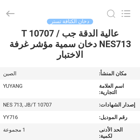
DONGGUAN
YUYANG
INSTRUMENT
CO.,
LTD.
دخان الكثافة تستر
All
Rights
عالية الدقة جب / T 10707
مسكن
Reserved.
NES713 دخان سمية مؤشر غرفة
منتجات
الاختبار
عرض
مكان المنشأ:
الصين
الواقع
اسم العلامة
YUYANG
الافتراضي
التجارية:
إصدار الشهادات:
NES 713, JB/T 10707
معلومات
رقم الموديل:
YY716
عنا
الحد الأدنى
1 مجموعة
لكمية: