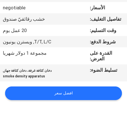
جولة
الأسعار:
negotiable
في
تفاصيل التغليف:
خشب رقائقيّ صندوق
المعمل
وقت التسليم:
20 عمل يوم
اتصل
شروط الدفع:
T/T, L/C, ويسترن يونيون
بنا
القدرة على
مجموعة 1 دولار شهريا
العرض:
أخبار
تسليط الضوء:
,
دخان كثافة غرفة، دخان كثافة جهاز
smoke density apparatus
اطلب
افضل سعر
اقتباس
خريطة
الموقع