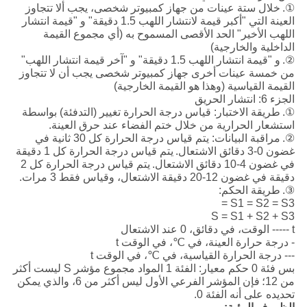
①.
خلال ستة عينات من جهاز كمبيوتر شخصى، يجب ألا تتجاوز
العينة التي "أكبر قيمة لانتشار اللهب 1.5 دقيقة" و "قيمة انتشار
اللهب الأخير" الحد الأقصى المسموح به (أي مجموع القيمة
الداخلية والخارجية)
②.
و "قيمة انتشار اللهب 1.5 دقيقة" و "آخر قيمة انتشار اللهب"
من خمسة عينات أخرى جهاز كمبيوتر شخصى يجب أن لا تتجاوز
القيمة القياسية (وهذا هو القيمة الخارجية)
الجزء 6: انتشار الحريق
①.
طريقة الاختبار: قياس درجة الحرارة تغيير (التدفئة) بواسطة
استشعار الحرارية من خلال ختم الفضاء عند حرق العينة.
②.
مراقبة البيانات: يتم قياس درجة الحرارة كل 30 ثانية في
غضون 0-3 دقائق الاشتعال.
يتم قياس درجة الحرارة كل 1 دقيقة
في غضون 4-10 دقائق الاشتعال.
يتم قياس درجة الحرارة كل 2
دقيقة في غضون 12-20 دقيقة الاشتعال، وقياس فقط 3 مرات.
③.
طريقة الحكم:
S1 = S2 = S3 =
S = S1 + S2 + S3
t ----- الوقت، في دقائق، 0 عند الاشتعال
- درجة حرارة العينة، في ℃، في الوقت t
--- درجة الحرارة القياسية، في ℃، في الوقت t
بس فئة 0 حكم معيار: الفئة 1 المواد مجموع مؤشر S ليست أكثر
من 12؛
فإن المؤشر الفرعي الأول ليس أكثر من 6، والذي يمكن
تحديده على أنه الفئة 0.