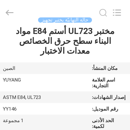
DONGGUAN
YUYANG
INSTRUMENT
CO.,
LTD.
حالة التهابيّة يختبر تجهيز
All
Rights
مختبر UL723 أستم E84 مواد
مسكن
Reserved.
البناء سطح حرق الخصائص
منتجات
معدات الاختبار
عرض
مكان المنشأ:
الصين
الواقع
اسم العلامة
YUYANG
الافتراضي
التجارية:
إصدار الشهادات:
ASTM E84, UL723
معلومات
رقم الموديل:
YY146
عنا
الحد الأدنى
1 مجموعة
لكمية: