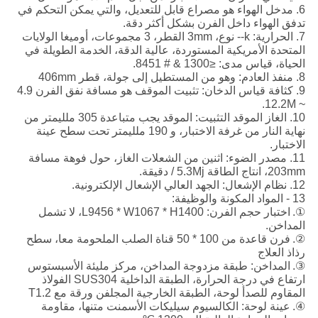
6. مدخل الهواء هو مصراع قابل للتعديل، والتي يمكن التحكم في
تدفق الهواء داخل الفرن بشكل أكثر دقة.
7. الحرارية: k-- نوع، 3mm القطر، 3 مجموعات، أوميغا الولايات
المتحدة الأمريكية المستوردة، عالية الدقة، الخدمة الطويلة في
الحياة، قياس مدى: ≤1300 & # 8451.
8. منفذ العادم: وهو من المستطيل إلى جولة، قطر 406mm
9. كثافة قياس الدخان: تثبيت الموقف هو مسافة نفق الفرن 4.9
~ 12.2M.
10. الغاز الموقد التثبيت: الموقد يجب متباعدة 305 ملليمتر من
نهاية النار من غرفة الاختبار، و 190 ملليمتر تحت سطح عينة
الاختبار.
11. مصدر الضوء: اثنين من الشعلات الغاز، حول فوهة مسافة
203mm، انتاج الطاقة 5.3Mj / دقيقة.
12. نظام الإشعال: الجهد العالي الإشعال الإلكترونية.
13 - المواد المكونة والوظيفة:
①.
اختبار حجم الفرن: L9456 * W1067 * H1400، لا تشمل
المداخن.
②.
فرن قاعدة من 100 * 50 قناة الصلب الملحومة معا، سطح
رذاذ العلاج
③.
المداخن: طبقة مزدوجة المداخن، مركز مليئة الأسبستوس
ارتفاع في درجة الحرارة، الطبقة الداخلية SUS304 الفولاذ
المقاوم للصدأ لوحة، الطبقة الخارجية المجلفن ورقة مع T1.2
④.
عينة لوحة: الكالسيوم سيليكات الأسمنت متنها، مقاومة