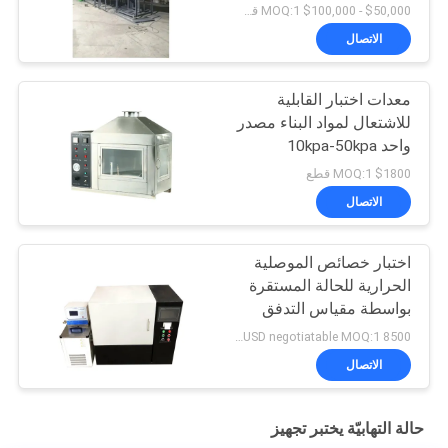
Min
$50,000 - $100,000 MOQ:1 قطع
الاتصال
معدات اختبار القابلية
للاشتعال لمواد البناء مصدر
واحد 10kpa-50kpa
$1800 MOQ:1 قطع
الاتصال
اختبار خصائص الموصلية
الحرارية للحالة المستقرة
بواسطة مقياس التدفق
الحراري
8500 USD negotiatable MOQ:1 مجموعة
الاتصال
حالة التهابيّة يختبر تجهيز