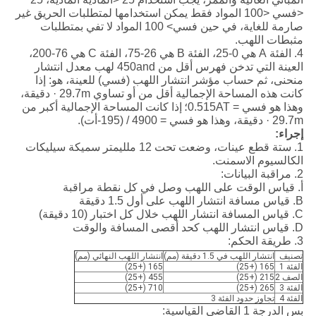
<فسي <100 المواد فقط يمكن استخدامها لمتطلبات الحريق غير
صارمة للغاية، في حين فسي> 100 المواد لا تفي بمتطلبات
مثبطات اللهب.
4. الفئة A هي 0-25، الفئة B هي 26-75، الفئة C هي 76-200،
العينة التي تدخن فهرس أقل من 450and لهب معدل انتشار
منحنى، ثم حساب مؤشر انتشار اللهب (فسي) للعينة، هو: إذا
كانت هذه المساحة الإجمالية أقل من أو تساوي 29.7m · دقيقة،
وهذا هو فسي = 0.515AT؛
إذا كانت المساحة الإجمالية أكبر من
29.7m · دقيقة، وهذا هو فسي = 4900 / (195-أت).
إجراء:
1. ستة قطع عينات، وضعت تحت 12 ملليمتر سميكة سيليكات
الكالسيوم الاسمنت.
2. مراقبة البيانات:
أ. قياس الوقت على اللهب وصل في كل نقطة مراقبة
B. قياس مسافة انتشار اللهب على أول 1.5 دقيقة
C. قياس المسافة انتشار اللهب خلال كل اختبار (10 دقيقة)
D. قياس انتشار اللهب كحد أقصى المسافة والوقت
3. طريقة الحكم:
تصنيف
انتشار اللهب في 1.5 دقيقة (مم)
انتشار اللهب النهائي (مم)
الفئة 1
165 (+25)
165 (+25)
الصف 2
215 (+25)
455 (+25)
الفئة 3
265 (+25)
710 (+25)
الفئة 4
تجاوز حدود الفئة 3
بس الدرجة 1 القاضي القياسية: