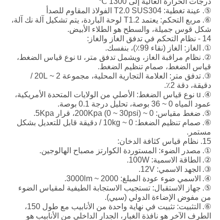
درجات الحرارة العالية إلى 1300 ℃
⑤.
عينة تغطية: T2.0 SUS304 الفولاذ المقاوم للصدأ
⑥.
مربع التحكم: يعتمد T1.2 لوحة الباردة، يتم تشكيل آلة نك آلة،
شكل قوس جميلة، والسطح هو الطلاء الأبيض.
14 - نظام التحكم في تدفق الغاز والغاز:
①.
الغاز: الغاز (نقاء 99٪)، بنفسك.
②.
نظام مراقبة الغاز، ويشمل تدفق متر، u نوع قياس الضغط،
قياس الضغط، صمام تنظيم الضغط.
③.
تدفق متر: العلامة التجارية المحلية، مجموعة 2 ~ 20L /
دقيقة، دقة 2٪.
④.
u نوع قياس الضغط: الأصلي من الولايات المتحدة الأمريكية،
عمود المياه 0 ~ 36 بوصة، تحليل درجة 0.1 بوصة.
⑤.
ضغط مقياس: 0 ~ 200Kpa (0 ~ 30psi)، قرار 5Kpa.
⑥.
صمام تنظيم الضغط: 0 ~ 10kg / دقيقة قابل للتعديل بشكل
مستمر.
15. نظام قياس كثافة الدخان:
①.
مصدر الضوء: المستوردة الكوارتز مصباح الهالوجين.
②.
الطاقة الاسمية: 100W.
③.
الجهد الاسمي: 12V.
④.
الاسمي ضوء عودة المبلغ: 2000 ~ 3000lm.
⑤.
جهاز الاستقبال: تستجيب الاستجابة الطيفية لمقياس الضوء
من مفوض الإضاءة الدولي (سيي).
⑥.
التثبيت: تثبيت في نهاية واحدة من الأنابيب مع طول 150،
الطرف الآخر هو نافذة الغبار، الجدار الداخلي من الأنابيب هو