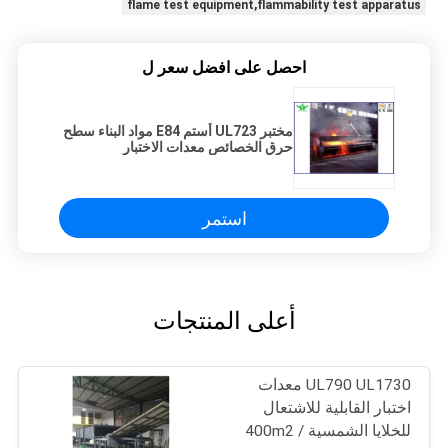
flame test equipment,flammability test apparatus
احصل على افضل سعر ل
مختبر UL723 أستم E84 مواد البناء سطح
حرق الخصائص معدات الاختبار
استمر
أعلى المنتجات
UL790 UL1730 معدات
اختبار القابلية للاشتعال
للخلايا الشمسية 400m2 /