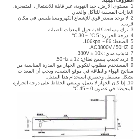
الظروف البيئية:
1. مستوى الأرض، جيد التهوية، غير قابلة للاشتعال، المتفجرة،
الغازات المسببة للتآكل والغبار.
2. لا يوجد مصدر قوي للإشعاع الكهرومغناطيسي في مكان
قريب.
3. ترك مساحة كافية حول المعدات للصيانة.
4. درجة الحرارة: 5 ℃ ~ 30 ℃.
5. الضغط: 86 ~ 106kpa.
6. AC3800V / 50HZ.
7. تذبذب مدى: 380V ± 10٪.
8. تردد تذبذب يسمح نطاق: 50Hz ± 1٪.
9. المستخدم مطلوب لتكوين الجهاز مع القدرة المناسبة من
مفاتيح الهواء والطاقة في موقع التثبيت، ويجب أن المعدات
بشكل مستقل وحصري استخدام هذا التبديل.
10. إذا كان الجهاز لا يعمل، وينبغي الحفاظ على درجة الحرارة
المحيطة في غضون 0 ~ 45 ℃