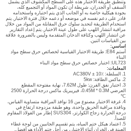
وتنطبق طريقة الاختبار هذه على السطح المكشوف الذي يشمل
السقف أو الجدران، شريطة أن تكون المواد أو التجميع كله،
بجودة هيكلية خاصة به أو الجانب الذي يتم اختباره واستخدامه
قادر على دعم نفسه في موضعه أو دعمه خلال فترة الاختبار.
يتم
استخدام الطريقة لتحديد سلوك حرق المقابلة من المواد من خلال
مراقبة انتشار اللهب على طول عينة الاختبار.
يتم إعداد التقارير
عن انتشار اللهب وكثافة الدخان المتقدمة وليس بالضرورة علاقة
بين القياسات اثنين.
اساسي:
أستم E84: طريقة الاختبار القياسية لخصائص حرق سطح مواد
البناء
UL723: اختبار خصائص حرق سطح مواد البناء
المعلمات:
1. السلطة: AC380V ± 10٪
2. ماكس الطاقة: 5kw
3. اختبار نفق الفرن: طول 7.62M، نهاية مفتوحة المقطع
العرضي 0.45M * 0.3M، فيريبريك ماكس درجة الحرارة 2500
℃
4. غرفة الاختبار مصنوع من 16 نوافذ المراقبة متساوية القياس،
ونافذة مراقبة الحريق واحدة، وهو طبقة مزدوجة ارتفاع في
درجة الحرارة زجاج الكوارتز، SUS304 إطار من الفولاذ المقاوم
للصدأ.
5. اعتماد هيكل ختم المياه، يتم تقسيم الجانبين من لوحة غطاء
العينة في الخزان أثناء الاختبار، من أجل ختم الأداء هو أفضل.