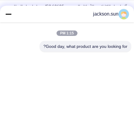
آلة اختبار الكابلات والأسلاك المتوهجة IEC 60695 - جهاز اختبار السلك
المتوهج
jackson.sun
جهاز اختبار سلك التوهج لتسخين الكهرباء لاختبار قابلية اشتعال معدات
الإضاءة
1:15 PM
غرفة القابلية للاشتعال العمودية التعريفي للعتاد ، العمود ، الأنابيب
Good day, what product are you looking for?
فئات شعبية
جميع
الرأسي القابلية 
حالة التهابيّة يختبر 
للاشتعال تستر
تجهيز
أفقيّ حالة التهابيّة 
النار معدات الاختبار
مخبار
بيئيّ إختبار غرفة
مواد البناء النار اختبار
آلة التسخين التعريفي
جهاز اختبار الشد