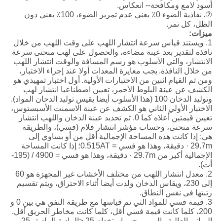
أسود لامع ومكافحة-- انعكاس.
⑦.
نفاذية الضوء 0٪ يعني عدم تمرير الضوء، 100٪ يعني دون
الظل، كل تمر.
ميزات:
1. ويستند قياس سرعة انتشار اللهب على وقت اللهب من خلال
نافذة لتقدير بعد عينة مضاءة، والحصول على لهب منحنى سرعة
الانتشار، والتي الأسلوب هو رسم المسافة والوقت انتشار اللهب
من خلال النافذة.
يجب معايرة المعدات أولا عند إجراء الاختبار،
ومن ثم القيام اثنين من الاختبارات الأولية.
أول اختبار تمهيدي هو
الكشف عن عينة البلوط الأحمر، تعيين اصطناعيا انتشار لهب
وتوليد الدخان 100 (هذا الأسلوب أيضا يقيس توليد الدخان المواد).
الاختبار الأولي الثاني هو الكشف عن عينة الاسمنت الأسبستوس،
تعيين قيمتين أعلاه كما 0. ثم تحديد عينة الدخان واللهب انتشار
سرعة منحنى، وحساب مؤشر انتشار فلام (فسي)، والطريقة
هي: إذا كانت هذه المساحة الإجمالية أقل من أو يساوي إلى
29.7m · دقيقة، وهذا هو فسي = 0.515AT؛
إذا كانت المساحة
الإجمالية أكبر من 29.7m · دقيقة، وهذا هو فسي = 4900 / (195-
أت).
2. معدل انتشار اللهب من مختلف الأخشاب غير المجهزة هو 60
إلى 230، ويقاس الدخان ولدت أيضا أثناء الاحتراق، ويتم تقسيم
رتبتها في نفس النطاق.
3. قيمة فسي للمواد التي تم قياسها مع طريقة النفق هي بين 0 و
200، كلما كانت قيمة فسي أقل، كلما كانت مخاطر الحريق أقل.
المباني العالية والممر، يجب استخدام 25 <المادية المادية، 25