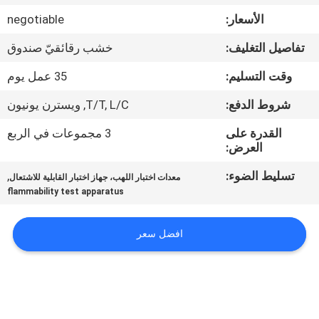
جولة
الأسعار:
negotiable
في
تفاصيل التغليف:
خشب رقائقيّ صندوق
المعمل
وقت التسليم:
35 عمل يوم
اتصل
شروط الدفع:
T/T, L/C, ويسترن يونيون
بنا
القدرة على
3 مجموعات في الربع
العرض:
أخبار
تسليط الضوء:
,
معدات اختبار اللهب، جهاز اختبار القابلية للاشتعال
flammability test apparatus
اطلب
افضل سعر
اقتباس
خريطة
الموقع