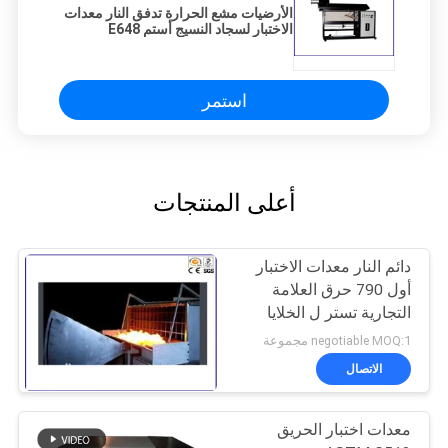
الأرضيات مشع الحرارة تدفق النار معدات
الاختبار لسجاد النسيج أستم E648
استمر
أعلى المنتجات
دائم النار معدات الاختبار
أول 790 حرق العلامة
التجارية تستر ل الخلايا
الشمسية انتشار
negotiable MOQ:1 مجموعة
الاتصال
معدات اختبار الحريق