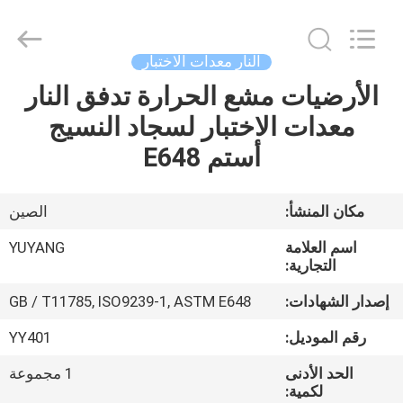
DONGGUAN
YUYANG
INSTRUMENT
CO.,
LTD.
النار معدات الاختبار
All
Rights
الأرضيات مشع الحرارة تدفق النار
مسكن
Reserved.
معدات الاختبار لسجاد النسيج
منتجات
أستم E648
عرض
مكان المنشأ:
الصين
الواقع
اسم العلامة
YUYANG
الافتراضي
التجارية:
إصدار الشهادات:
GB / T11785, ISO9239-1, ASTM E648
معلومات
رقم الموديل:
YY401
عنا
الحد الأدنى
1 مجموعة
لكمية: