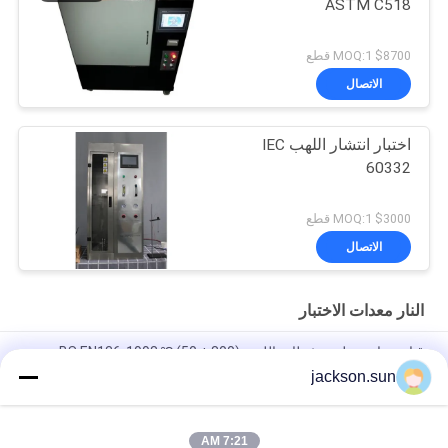
ASTM C518
$8700 MOQ:1 قطع
الاتصال
اختبار انتشار اللهب IEC
60332
$3000 MOQ:1 قطع
الاتصال
النار معدات الاختبار
قناع جراحي طبي مثبطات اللهب (800 ± 50) ℃ BS EN136-1998
jackson.sun
100 ~ 450 ℃ اختبار معامل انصهار التدفق MFR MVR بالحرارة ISO
1133 ASTM D1238
7:21 AM