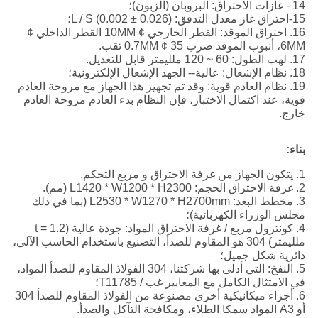
14 - غازات الاحتراق: البروبان (الزبون)؛
15-احتراق غاز معدل التدفق: (0.026 ± 0.002) L / S؛
16. احتراق الموقد: القطر الخارجي ¢ 10MM القطر الداخلي ¢
6MM، أنبوب الموقد ضرب 35 ¢ 0.7MM ثقب.
17. لهب الطول: 60 ~ 120 ملليمتر قابل للتعديل.
18. نظام الإشعال: عالية-- الجهد الإشعال الإلكترونية؛
19. نظام العادم قوية: وقد تم تجهيز هذا الجهاز مع مروحة العادم
قوية، عند اكتمال الاختبار، فإن النظام بدء العادم مروحة العادم
خارج.
بناء:
1. يتكون الجهاز من غرفة الاحتراق و مربع التحكم.
2. غرفة الاحتراق الحجم: L1420 * W1200 * H2300 (مم).
3. مخطط البعد: L2530 * W1270 * H2700mm (بما في ذلك
مجلس الوزراء الكهربائية)؛
4. كونترول مربع / غرفة الاحتراق المواد: جودة عالية (t = 1.2
ملليمتر) 304 هو المقاوم للصدأ، التصنيع باستخدام الحاسب الآلي،
دائرية شكل جميل؛
5. النفخ: التي أدلى بها شركتنا، 304 الفولاذ المقاوم للصدأ المواد،
في الامتثال الكامل مع المعايير غب / T11785؛
6. أجزاء ميكانيكية أخرى مصنوعة من الفولاذ المقاوم للصدأ 304
أو A3 المواد سمكا الطلاء، ومكافحة التآكل والصدأ.