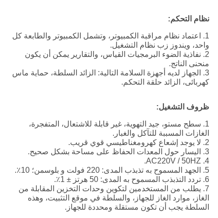
نظام التحكم:
1. اعتماد نظام مراقبة الكمبيوتر، وتشمل الكمبيوتر والطابعة كل
واحد، ويندوز زب نظام التشغيل.
2. نفاذية الضوء البرمجيات القياس، والتقارير يمكن أن يكون
منحنى الناتج.
3. الجهاز لديه أجهزة السلامة التالية: الزائد السلطة، حماية ماس
كهربائى، الزائد حلقة التحكم.
ظروف التشغيل:
1. سطح مستو، جيد التهوية، غير قابلة للاشتعال، المتفجرة،
الغازات المسببة للتآكل والغبار.
2. لا يوجد إشعاع كهرومغناطيسي قوي قريب.
3. اليسار حول المعدات الحفاظ على مساحة بشكل صحيح.
4. AC220V / 50HZ.
5. الجهد المسموح به تذبذب المدى: 220 فولت و بلوسمن؛ 10٪.
6. تردد التذبذب المسموح به المدى: 50 هرتز ± 1٪.
7. يطلب من المستخدمين لتكوين وحدات التخزين المقابلة من
الغاز، موارد الغاز للجهاز، والسلطة في موقع التثبيت، وهذه
السلطة يجب أن تكون مستقلة ومحددة للجهاز.