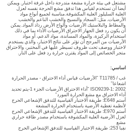
مشتعل في بيئة حرارة مشعة متدرجة داخل غرفة اختبار.
ويمكن
أيضا أن تستخدم لقياس هذا تدفق مشع الحرجة نفسه لعزل
العلية السليلوز العلية المكشوفة.مناسبة لجميع أنواع مواد
الأرضيات.
مثل: السجاد والنسيج والخشب الناعم والخشب
والمطاط والبلاستيك الأرضيات وألواح الأرض رذاذ المواد.
يمكن
أن يكون رد فعل الجهاز الاحتراق الأرضيات الأداء بما في ذلك
استخدام الركيزة، والمواد المساندة، مواد الدعم، أو مواد
الأرضيات من المرجح أن تؤثر على نتائج الاختبار، والذي يستخدم
لاختبار ووصف تحت ظروف تسيطر عليها في المختبر، والاحتراق
متجر الخصائص إلى المواد يقترن حرارة رد فعل على النار.
اساسي:
غب / T11785 "الأرضيات قياس أداء الاحتراق - مصدر الحرارة
اشعاعا"
ISO9239-1: 2002 "أداء الاحتراق الأرضيات الجزء 1-يتم تحديد
أداء الاحتراق مع مشع الحرارة المورد"
أستم E648: طريقة الاختبار القياسية للتدفق الإشعاعي الحرج
لأنظمة تغطية الأرضية باستخدام الحرارة المشعة
أستم E970: طريقة الاختبار القياسية للتدفق الإشعاعي الحرج
لعزل الأرضية العلية المكشوفة باستخدام مصدر طاقة حراري
مشع
نفبا 253: طريقة الاختبار القياسية للتدفق الإشعاعي الحرج