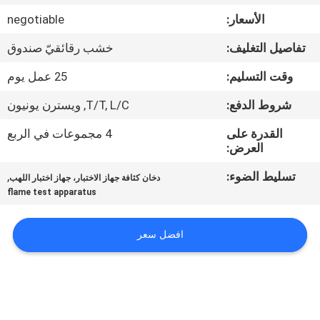
جولة
الأسعار:
negotiable
في
تفاصيل التغليف:
خشب رقائقيّ صندوق
المعمل
وقت التسليم:
25 عمل يوم
اتصل
شروط الدفع:
T/T, L/C, ويسترن يونيون
بنا
القدرة على
4 مجموعات في الربع
العرض:
أخبار
تسليط الضوء:
,
دخان كثافة جهاز الاختبار، جهاز اختبار اللهب
flame test apparatus
اطلب
افضل سعر
اقتباس
خريطة
الموقع